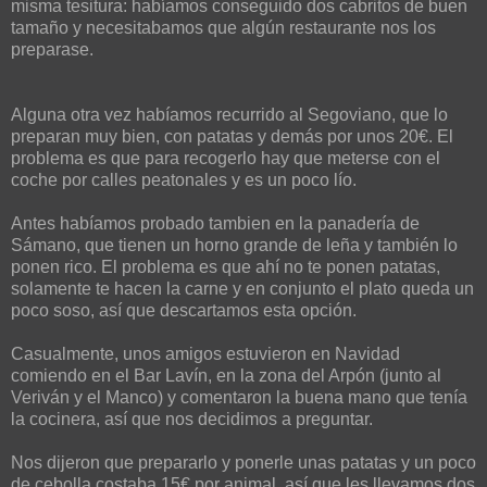
misma tesitura: habíamos conseguido dos cabritos de buen
tamaño y necesitabamos que algún restaurante nos los
preparase.
Alguna otra vez habíamos recurrido al Segoviano, que lo
preparan muy bien, con patatas y demás por unos 20€. El
problema es que para recogerlo hay que meterse con el
coche por calles peatonales y es un poco lío.
Antes habíamos probado tambien en la panadería de
Sámano, que tienen un horno grande de leña y también lo
ponen rico. El problema es que ahí no te ponen patatas,
solamente te hacen la carne y en conjunto el plato queda un
poco soso, así que descartamos esta opción.
Casualmente, unos amigos estuvieron en Navidad
comiendo en el Bar Lavín, en la zona del Arpón (junto al
Veriván y el Manco) y comentaron la buena mano que tenía
la cocinera, así que nos decidimos a preguntar.
Nos dijeron que prepararlo y ponerle unas patatas y un poco
de cebolla costaba 15€ por animal, así que les llevamos dos