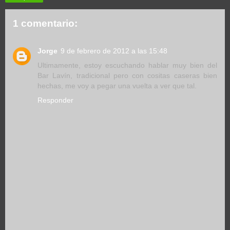
1 comentario:
Jorge
9 de febrero de 2012 a las 15:48
Ultimamente, estoy escuchando hablar muy bien del
Bar Lavín, tradicional pero con cositas caseras bien
hechas, me voy a pegar una vuelta a ver que tal.
Responder