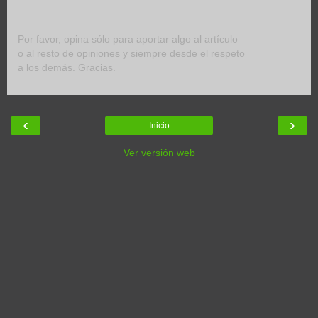
Por favor, opina sólo para aportar algo al artículo
o al resto de opiniones y siempre desde el respeto
a los demás. Gracias.
‹
›
Inicio
Ver versión web