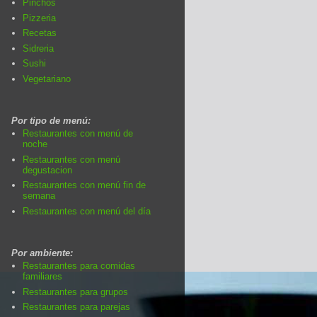
Pinchos
Pizzeria
Recetas
Sidreria
Sushi
Vegetariano
Por tipo de menú:
Restaurantes con menú de
noche
Restaurantes con menú
degustacion
Restaurantes con menú fin de
semana
Restaurantes con menú del día
Por ambiente:
Restaurantes para comidas
familiares
Restaurantes para grupos
Restaurantes para parejas