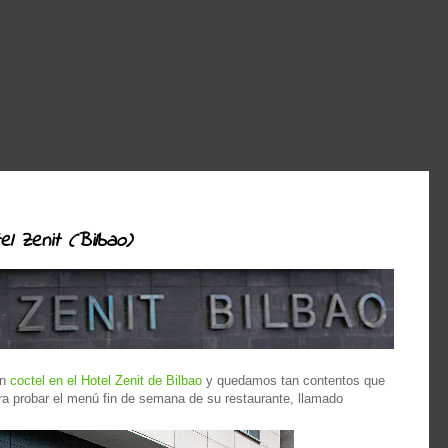
l Zenit (Bilbao)
un
coctel en el Hotel Zenit de Bilbao
y quedamos tan contentos que
ra probar el menú fin de semana de su restaurante, llamado