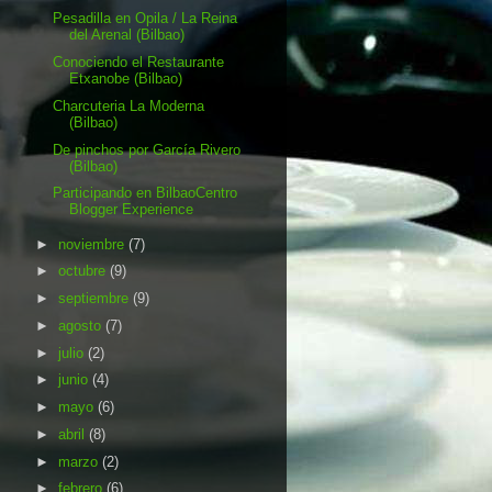
Pesadilla en Opila / La Reina
del Arenal (Bilbao)
Conociendo el Restaurante
Etxanobe (Bilbao)
Charcuteria La Moderna
(Bilbao)
De pinchos por García Rivero
(Bilbao)
Participando en BilbaoCentro
Blogger Experience
►
noviembre
(7)
►
octubre
(9)
►
septiembre
(9)
►
agosto
(7)
►
julio
(2)
►
junio
(4)
►
mayo
(6)
►
abril
(8)
►
marzo
(2)
►
febrero
(6)