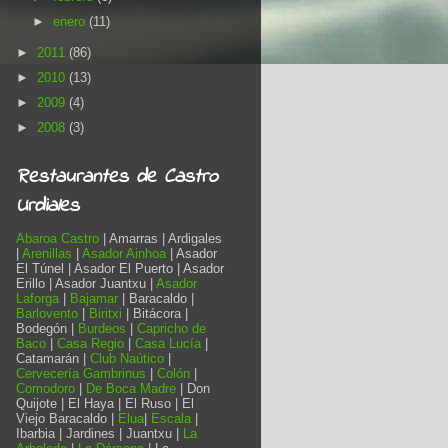
►
enero
(11)
►
2011
(86)
►
2010
(13)
►
2009
(4)
►
2008
(3)
Restaurantes de Castro
Urdiales
Abaroa Castro
| Amarras | Ardigales
|
Arenillas
|
Asador Ainhoa
| Asador
El Túnel | Asador El Puerto | Asador
Erillo | Asador Juantxu |
Asador
Laforga
|
Bajamar
| Baracaldo |
Barlovento
|
Biritxi
| Bitácora |
Bodegón |
Burdeos
|
Capricho de
Baco
|
Casa Regio
|
Casa Lucía
|
Catamarán |
Club Naútico
|
Cervecería Gambrinus
|
Colón
|
Comodoro
|
De Boca Madre
| Don
Quijote | El Haya | El Ruso | El
Viejo Baracaldo |
Elua
|
Escala
|
Ibarbia | Jardines | Juantxu |
La