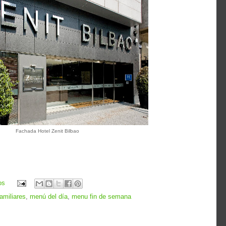
Fachada Hotel Zenit Bilbao
os
amiliares
,
menú del día
,
menu fin de semana