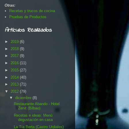
Otras:
Recetas y trucos de cocina
Pruebas de Productos
Artículos Realizados
►
2019
(6)
►
2018
(9)
►
2017
(9)
►
2016
(11)
►
2015
(27)
►
2014
(40)
►
2013
(71)
▼
2012
(79)
▼
diciembre
(8)
Restaurante Abando - Hotel
Zenit (Bilbao)
Recetas e ideas: Menú
degustación en casa
La Tía Berta (Castro Urdiales)