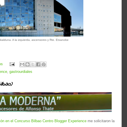
kalduna. A la izquierda, ascensores y Rte. Etxanobe
os
ience
,
gastrourdiales
ilbao)
ción en el Concurso Bilbao Centro Blogger Experience
me solicitaron la