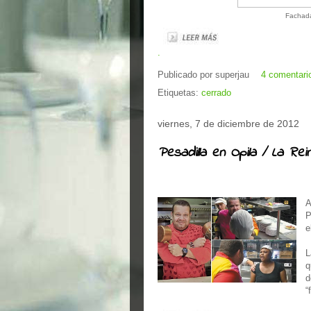
Fachada
.
Publicado por
superjau
4 comentari
Etiquetas:
cerrado
viernes, 7 de diciembre de 2012
Pesadilla en Opila / La Rei
A
P
e
L
q
d
“