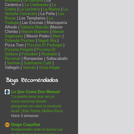
Arboleda
|
La Dársena
| La
Cerámica |
La Cierbanata
|
La
Goleta
|
La Lechería
|
La Marina
|
La
Norteña Cervecera
| La Peña |
Las
Rocas
| Los Templarios |
La
Txalupa
| Las Encinas | Marisquería
Alfredo |
Sidrería Marcelo
|Mesón
Chimbo |
Mesón Marinero
|
Mesón
Segoviano
| Mesón Pedro |
Mero
|
Ostende Pinchos
|
Napoli Mia
|
Pizza Tron |
Pizzeria El Pedregal
|
Pizzeria Pérgola
|
Pizzeria Di
Stefano
|
President
|
Resbalón
|
Rocamar
| Rompeolas | Saltacaballo
|
Serman
|
Submarino Café
|
Vallegón |
Veriván
|
Vista Alegre
Blogs Recomendados
Lo Que Coma Don Manuel
“La paella tiene que ser un
icono nacional donde
pongamos en valor el producto
local” | Edu Torres, Molino Roca
Hace 3 semanas
Diego Coquillat
Restaurantes ante la nueva Ley