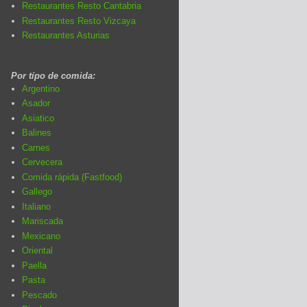
Restaurantes Resto Cantabria
Restaurantes Resto Vizcaya
Restaurantes Asturias
Por típo de comida:
Argentino
Asador
Asiatico
Balines
Carnes
Cervecera
Comida rápida (Fastfood)
Gallego
Italiano
Mariscada
Mexicano
Oriental
Paella
Pasta
Pescado