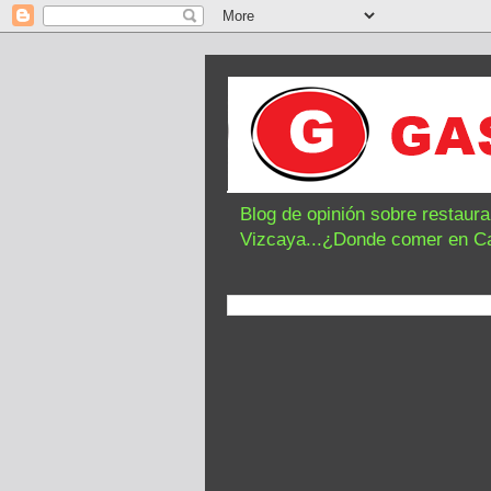
Blog de opinión sobre restaur
Vizcaya...¿Donde comer en C