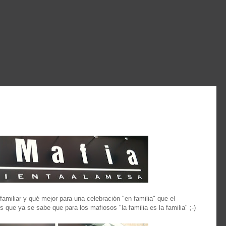
amiliar y qué mejor para una celebración "en familia" que el
s que ya se sabe que para los mafiosos "la familia es la familia" ;-)