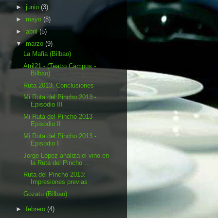
►
junio
(3)
►
mayo
(8)
►
abril
(5)
▼
marzo
(9)
La Mafia (Bilbao)
Atril21 - (Teatro Campos -
Bilbao)
Ruta 2013: Conclusiones
Mi Ruta del Pincho 2013 -
Episodio III
Mi Ruta del Pincho 2013 -
Episodio II
Mi Ruta del Pincho 2013 -
Episodio I
Jorge López analiza el vino en
la Ruta del Pincho ...
Ruta del Pincho 2013:
Impresiones previas
Gozatu (Bilbao)
►
febrero
(4)