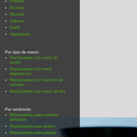
Pinchos
Pizzeria
Recetas
Sidreria
Sushi
Vegetariano
Por tipo de menú:
Restaurantes con menú de
noche
Restaurantes con menú
degustacion
Restaurantes con menú fin de
semana
Restaurantes con menú del día
Por ambiente:
Restaurantes para comidas
familiares
Restaurantes para grupos
Restaurantes para parejas