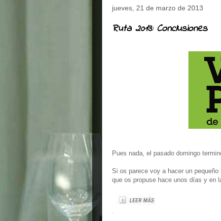
jueves, 21 de marzo de 2013
Ruta 2013: Conclusiones
Pues nada, el pasado domingo terminó 
Si os parece voy a hacer un pequeño
que os propuse hace unos días y en la
.