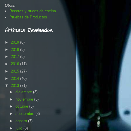
Otras:
Recetas y trucos de cocina
Pruebas de Productos
Artículos Realizados
►
2019
(6)
►
2018
(9)
►
2017
(9)
►
2016
(11)
►
2015
(27)
►
2014
(40)
▼
2013
(71)
►
diciembre
(3)
►
noviembre
(5)
►
octubre
(5)
►
septiembre
(8)
►
agosto
(7)
►
julio
(8)