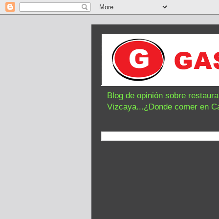
Blog de opinión sobre restaur
Vizcaya...¿Donde comer en C