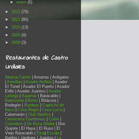
►
enero
(6)
►
2012
(79)
►
2011
(86)
►
2010
(13)
►
2009
(4)
►
2008
(3)
Restaurantes de Castro
Urdiales
Abaroa Castro
| Amarras | Ardigales
|
Arenillas
|
Asador Ainhoa
| Asador
El Túnel | Asador El Puerto | Asador
Erillo | Asador Juantxu |
Asador
Laforga
|
Bajamar
| Baracaldo |
Barlovento
|
Biritxi
| Bitácora |
Bodegón |
Burdeos
|
Capricho de
Baco
|
Casa Regio
|
Casa Lucía
|
Catamarán |
Club Naútico
|
Cervecería Gambrinus
|
Colón
|
Comodoro
|
De Boca Madre
| Don
Quijote | El Haya | El Ruso | El
Viejo Baracaldo |
Elua
|
Escala
|
Ibarbia | Jardines | Juantxu |
La