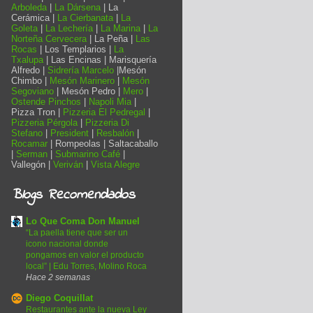
Arboleda
|
La Dársena
| La
Cerámica |
La Cierbanata
|
La
Goleta
|
La Lechería
|
La Marina
|
La
Norteña Cervecera
| La Peña |
Las
Rocas
| Los Templarios |
La
Txalupa
| Las Encinas | Marisquería
Alfredo |
Sidrería Marcelo
|Mesón
Chimbo |
Mesón Marinero
|
Mesón
Segoviano
| Mesón Pedro |
Mero
|
Ostende Pinchos
|
Napoli Mia
|
Pizza Tron |
Pizzeria El Pedregal
|
Pizzeria Pérgola
|
Pizzeria Di
Stefano
|
President
|
Resbalón
|
Rocamar
| Rompeolas | Saltacaballo
|
Serman
|
Submarino Café
|
Vallegón |
Veriván
|
Vista Alegre
Blogs Recomendados
Lo Que Coma Don Manuel
“La paella tiene que ser un
icono nacional donde
pongamos en valor el producto
local” | Edu Torres, Molino Roca
Hace 2 semanas
Diego Coquillat
Restaurantes ante la nueva Ley