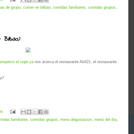
as de grupo
,
comer en bilbao
,
comidas familiares
,
comidas grupos
,
 Bilbao)
empiece el viaje ya
nos acerca el restaurante Atril21, el restaurante
la?
os
midas familiares
,
comidas grupos
,
menu degustacion
,
menú del día
,