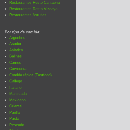
Restaurantes Resto Cantabria
Restaurantes Resto Vizcaya
Restaurantes Asturias
Por típo de comida:
Argentino
Asador
Asiatico
Balines
Carnes
Cervecera
Comida rápida (Fastfood)
Gallego
Italiano
Mariscada
Mexicano
Oriental
Paella
Pasta
Pescado