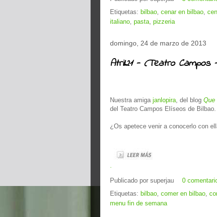
Etiquetas:
bilbao
,
cenar en bilbao
,
cen
italiano
,
pasta
,
pizzeria
domingo, 24 de marzo de 2013
Atril21 - (Teatro Campos -
Nuestra amiga
janlopira
, del blog
Que 
del Teatro Campos Elíseos de Bilbao.
¿Os apetece venir a conocerlo con el
.
Publicado por
superjau
0 comentari
Etiquetas:
bilbao
,
comer en bilbao
,
co
menu fin de semana