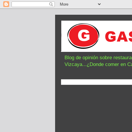
Blog de opinión sobre restaur
Vizcaya...¿Donde comer en C