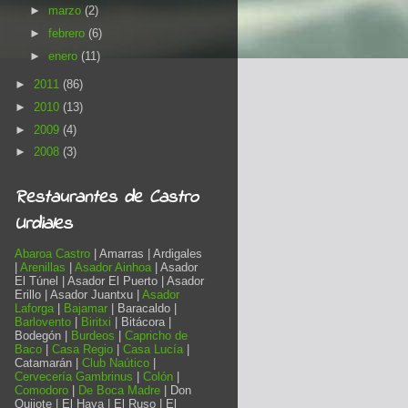
►
marzo
(2)
►
febrero
(6)
►
enero
(11)
►
2011
(86)
►
2010
(13)
►
2009
(4)
►
2008
(3)
Restaurantes de Castro
Urdiales
Abaroa Castro
| Amarras | Ardigales
|
Arenillas
|
Asador Ainhoa
| Asador
El Túnel | Asador El Puerto | Asador
Erillo | Asador Juantxu |
Asador
Laforga
|
Bajamar
| Baracaldo |
Barlovento
|
Biritxi
| Bitácora |
Bodegón |
Burdeos
|
Capricho de
Baco
|
Casa Regio
|
Casa Lucía
|
Catamarán |
Club Naútico
|
Cervecería Gambrinus
|
Colón
|
Comodoro
|
De Boca Madre
| Don
Quijote | El Haya | El Ruso | El