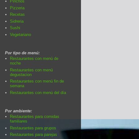
Pinchos
Pizzeria
Recetas
Sidreria
Sushi
Vegetariano
Por tipo de menú:
Restaurantes con menú de
noche
Restaurantes con menú
degustacion
Restaurantes con menú fin de
semana
Restaurantes con menú del día
Por ambiente:
Restaurantes para comidas
familiares
Restaurantes para grupos
Restaurantes para parejas