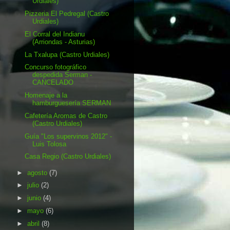
Urdiales)
Pizzeria El Pedregal (Castro
Urdiales)
El Corral del Indianu
(Arriondas - Asturias)
La Txalupa (Castro Urdiales)
Concurso fotográfico
despedida Serman -
CANCELADO
Homenaje a la
hamburguesería SERMAN
Cafetería Aromas de Castro
(Castro Urdiales)
Guía "Los supervinos 2012" -
Luis Tolosa
Casa Regio (Castro Urdiales)
►
agosto
(7)
►
julio
(2)
►
junio
(4)
►
mayo
(6)
►
abril
(8)