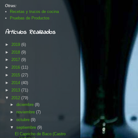
Otras:
Recetas y trucos de cocina
Pruebas de Productos
Artículos Realizados
►
2019
(6)
►
2018
(9)
►
2017
(9)
►
2016
(11)
►
2015
(27)
►
2014
(40)
►
2013
(71)
▼
2012
(79)
►
diciembre
(8)
►
noviembre
(7)
►
octubre
(9)
▼
septiembre
(9)
El Capricho de Baco (Castro