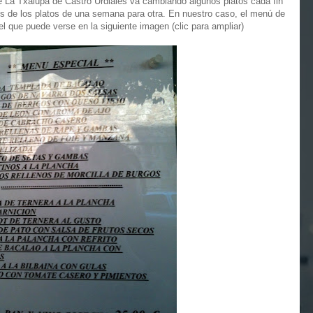
e La Txalupa de Castro Urdiales va cambiando algunos platos cada fin
s de los platos de una semana para otra. En nuestro caso, el menú de
el que puede verse en la siguiente imagen (clic para ampliar)