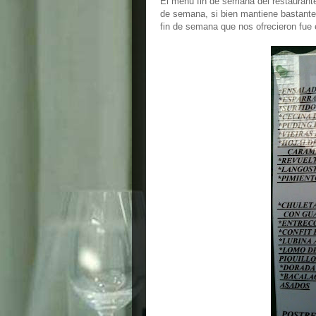
El menú fin de semana del restaurant
de semana, si bien mantiene bastante
fin de semana que nos ofrecieron fue 