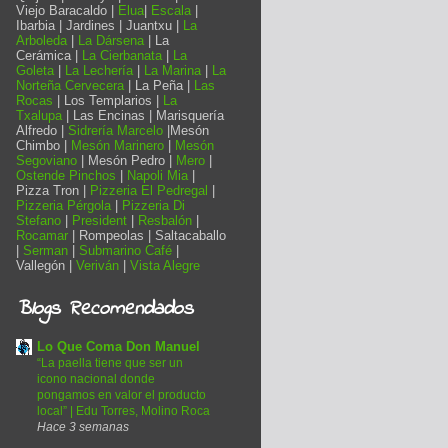
Viejo Baracaldo |
Elua
|
Escala
|
Ibarbia | Jardines | Juantxu |
La
Arboleda
|
La Dársena
| La
Cerámica |
La Cierbanata
|
La
Goleta
|
La Lechería
|
La Marina
|
La
Norteña Cervecera
| La Peña |
Las
Rocas
| Los Templarios |
La
Txalupa
| Las Encinas | Marisquería
Alfredo |
Sidrería Marcelo
|Mesón
Chimbo |
Mesón Marinero
|
Mesón
Segoviano
| Mesón Pedro |
Mero
|
Ostende Pinchos
|
Napoli Mia
|
Pizza Tron |
Pizzeria El Pedregal
|
Pizzeria Pérgola
|
Pizzeria Di
Stefano
|
President
|
Resbalón
|
Rocamar
| Rompeolas | Saltacaballo
|
Serman
|
Submarino Café
|
Vallegón |
Veriván
|
Vista Alegre
Blogs Recomendados
Lo Que Coma Don Manuel
“La paella tiene que ser un
icono nacional donde
pongamos en valor el producto
local” | Edu Torres, Molino Roca
Hace 3 semanas