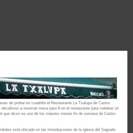
2
as de probar en cuadrilla el Restaurante La Txalupa de Castro
s decidimos a reservar mesa para 9 en el restaurante para celebrar un
el que dicen es uno de los mejores menús fin de semana de Castro
rdiales está ubicado en las inmediaciones de la iglesia del Sagrado