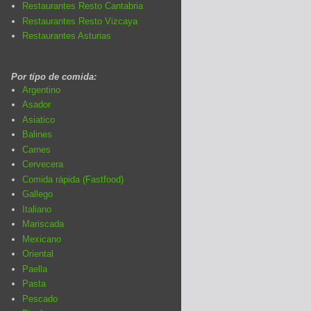
Restaurantes Resto Cantabria
Restaurantes Resto Vizcaya
Restaurantes Asturias
Por típo de comida:
Argentino
Asador
Asiatico
Balines
Carnes
Cervecera
Comida rápida (Fastfood)
Gallego
Italiano
Mariscada
Mexicano
Oriental
Paella
Pasta
Pescado