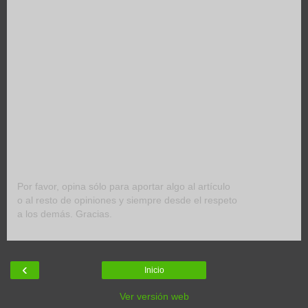
Por favor, opina sólo para aportar algo al artículo
o al resto de opiniones y siempre desde el respeto
a los demás. Gracias.
‹
Inicio
Ver versión web