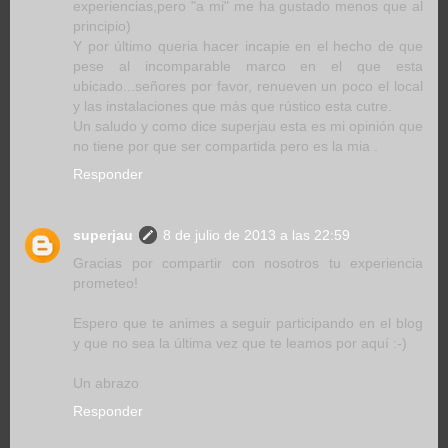
experiencias,pero "a mi" me ha gustado menos que al
principio)
Y por último queria hacer incapie en el hecho de que
pese al incomparable marco en el que esta
ubicado...señores por favor, renueven un poco el local
y las instalaciones que más que rústico esta cutre.
Un saludo y como dice superjau esta es mi opinión que
no tiene por que ser compartida pero es la mia .
Responder
superjau
8 de julio de 2013 a las 22:59
Gracias por compartir con nosotros tu experiencia
prometeo!
Espero que te animes a seguir participando en el blog
y que no sea la última vez que te leamos por aquí :-)
Un abrazo
Responder