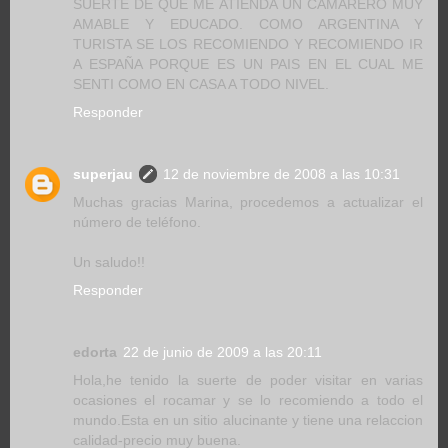
SUERTE DE QUE ME ATIENDA UN CAMARERO MUY
AMABLE Y EDUCADO. COMO ARGENTINA Y
TURISTA SE LOS RECOMIENDO Y RECOMIENDO IR
A ESPAÑA PORQUE ES UN PAIS EN EL CUAL ME
SENTI COMO EN CASA A TODO NIVEL.
Responder
superjau
12 de noviembre de 2008 a las 10:31
Muchas gracias Marina, procedemos a actualizar el
número de teléfono.
Un saludo!!
Responder
edorta
22 de junio de 2009 a las 20:11
Hola,he tenido la suerte de poder visitar en varias
ocasiones el rocamar y se lo recomiendo a todo el
mundo.Esta en un sitio alucinante y tiene una relaccion
calidad-precio muy buena.