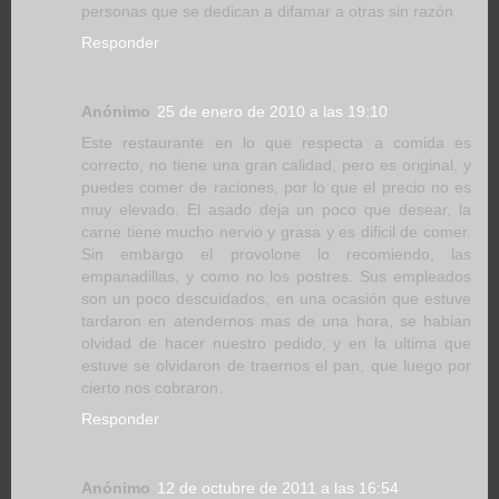
personas que se dedican a difamar a otras sin razón
Responder
Anónimo
25 de enero de 2010 a las 19:10
Este restaurante en lo que respecta a comida es
correcto, no tiene una gran calidad, pero es original, y
puedes comer de raciones, por lo que el precio no es
muy elevado. El asado deja un poco que desear, la
carne tiene mucho nervio y grasa y es dificil de comer.
Sin embargo el provolone lo recomiendo, las
empanadillas, y como no los postres. Sus empleados
son un poco descuidados, en una ocasión que estuve
tardaron en atendernos mas de una hora, se habian
olvidad de hacer nuestro pedido, y en la ultima que
estuve se olvidaron de traernos el pan, que luego por
cierto nos cobraron.
Responder
Anónimo
12 de octubre de 2011 a las 16:54