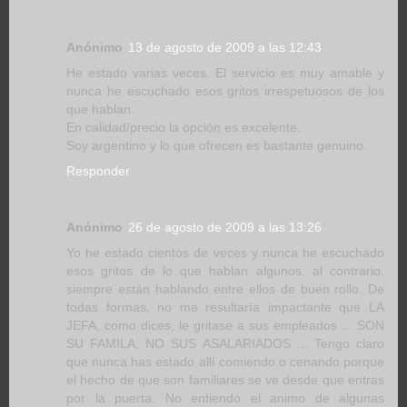
Anónimo
13 de agosto de 2009 a las 12:43
He estado varias veces. El servicio es muy amable y
nunca he escuchado esos gritos irrespetuosos de los
que hablan.
En calidad/precio la opción es excelente.
Soy argentino y lo que ofrecen es bastante genuino.
Responder
Anónimo
26 de agosto de 2009 a las 13:26
Yo he estado cientos de veces y nunca he escuchado
esos gritos de lo que hablan algunos, al contrario,
siempre están hablando entre ellos de buen rollo. De
todas formas, no me resultaría impactante que LA
JEFA, como dices, le gritase a sus empleados ... SON
SU FAMILA, NO SUS ASALARIADOS ... Tengo claro
que nunca has estado allí comiendo o cenando porque
el hecho de que son familiares se ve desde que entras
por la puerta. No entiendo el animo de algunas