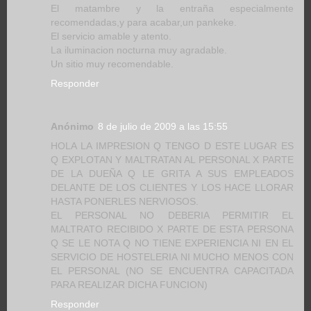
El matambre y la entraña especialmente
recomendadas,y para acabar,un pankeke.
El servicio amable y atento.
La iluminacion nocturna muy agradable.
Un sitio muy recomendable.
Responder
Anónimo
8 de julio de 2009 a las 15:55
HOLA LA IMPRESION Q TENGO D ESTE LUGAR ES
Q EXPLOTAN Y MALTRATAN AL PERSONAL X PARTE
DE LA DUEÑA Q LE GRITA A SUS EMPLEADOS
DELANTE DE LOS CLIENTES Y LOS HACE LLORAR
HASTA PONERLES NERVIOSOS.
EL PERSONAL NO DEBERIA PERMITIR EL
MALTRATO RECIBIDO X PARTE DE ESTA PERSONA
Q SE LE NOTA Q NO TIENE EXPERIENCIA NI EN EL
SERVICIO DE HOSTELERIA NI MUCHO MENOS CON
EL PERSONAL (NO SE ENCUENTRA CAPACITADA
PARA REALIZAR DICHA FUNCION)
Responder