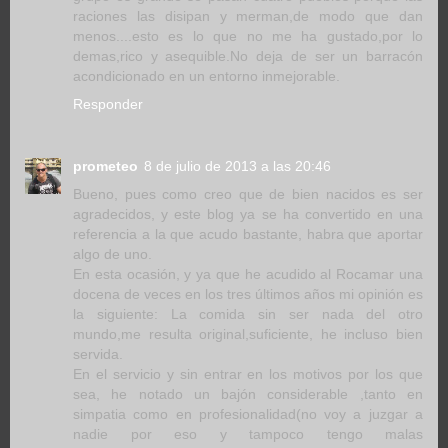
raciones las disipan y merman,de modo que dan
menos....esto es lo que no me ha gustado,por lo
demas,rico y asequible.No deja de ser un barracón
acondicionado en un entorno inmejorable.
Responder
prometeo
8 de julio de 2013 a las 20:46
Bueno, pues como creo que de bien nacidos es ser
agradecidos, y este blog ya se ha convertido en una
referencia a la que acudo bastante, habra que aportar
algo de uno.
En esta ocasión, y ya que he acudido al Rocamar una
docena de veces en los tres últimos años mi opinión es
la siguiente: La comida sin ser nada del otro
mundo,me resulta original,suficiente, he incluso bien
servida.
En el servicio y sin entrar en los motivos por los que
sea, he notado un bajón considerable ,tanto en
simpatia como en profesionalidad(no voy a juzgar a
nadie por eso y tampoco tengo malas