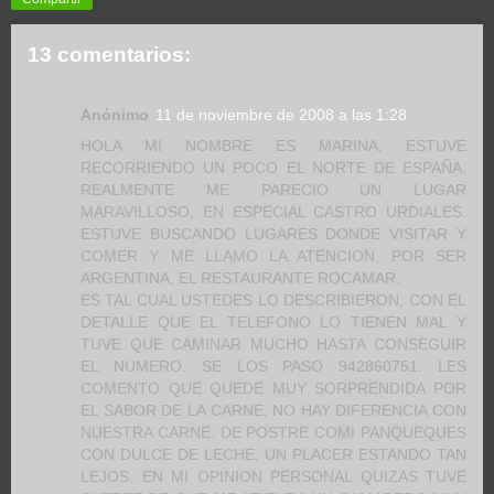
13 comentarios:
Anónimo
11 de noviembre de 2008 a las 1:28
HOLA MI NOMBRE ES MARINA, ESTUVE
RECORRIENDO UN POCO EL NORTE DE ESPAÑA,
REALMENTE ME PARECIO UN LUGAR
MARAVILLOSO, EN ESPECIAL CASTRO URDIALES.
ESTUVE BUSCANDO LUGARES DONDE VISITAR Y
COMER Y ME LLAMO LA ATENCION, POR SER
ARGENTINA, EL RESTAURANTE ROCAMAR.
ES TAL CUAL USTEDES LO DESCRIBIERON, CON EL
DETALLE QUE EL TELEFONO LO TIENEN MAL Y
TUVE QUE CAMINAR MUCHO HASTA CONSEGUIR
EL NUMERO. SE LOS PASO 942860751. LES
COMENTO QUE QUEDE MUY SORPRENDIDA POR
EL SABOR DE LA CARNE, NO HAY DIFERENCIA CON
NUESTRA CARNE. DE POSTRE COMI PANQUEQUES
CON DULCE DE LECHE, UN PLACER ESTANDO TAN
LEJOS. EN MI OPINION PERSONAL QUIZAS TUVE