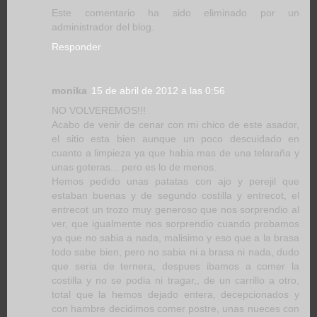
Este comentario ha sido eliminado por un
administrador del blog.
Responder
monika
15 de abril de 2012 a las 0:56
NO VOLVEREMOS!!!
Acabo de venir de cenar con mi chico de este asador,
el sitio esta bien aunque un poco descuidado en
cuanto a limpieza ya que habia mas de una telaraña y
unas goteras... pero es lo de menos.
Hemos pedido unas patatas con ajo y perejil que
estaban buenas y de segundo costilla y entrecot, el
entrecot un trozo muy generoso que nos sorprendio al
ver, que igualmente nos sorprendio cuando probamos
ya que no sabia a nada, malisimo y eso que a la brasa
todo sabe bien, pero no sabia ni a brasa ni nada, dudo
que seria de ternera, despues ibamos a comer la
costilla y no se podia ni tragar,, de un carrillo a otro,
total que la hemos dejado entera, decepcionados y
con hambre decidimos comer postre, unas nueces con