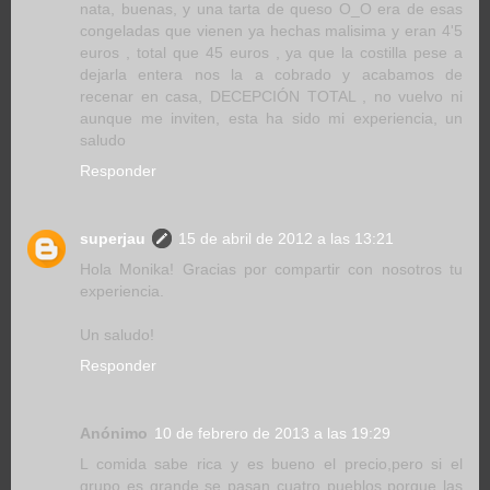
nata, buenas, y una tarta de queso O_O era de esas
congeladas que vienen ya hechas malisima y eran 4'5
euros , total que 45 euros , ya que la costilla pese a
dejarla entera nos la a cobrado y acabamos de
recenar en casa, DECEPCIÓN TOTAL , no vuelvo ni
aunque me inviten, esta ha sido mi experiencia, un
saludo
Responder
superjau
15 de abril de 2012 a las 13:21
Hola Monika! Gracias por compartir con nosotros tu
experiencia.
Un saludo!
Responder
Anónimo
10 de febrero de 2013 a las 19:29
L comida sabe rica y es bueno el precio,pero si el
grupo es grande se pasan cuatro pueblos porque las