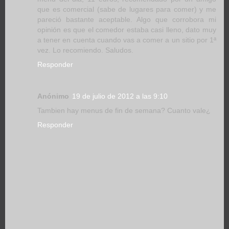
que es comercial (sabe de lugares para comer) y me
pareció bastante aceptable. Algo que corrobora mi
opinión es que el comedor estaba casi lleno, dato muy
a tener en cuenta cuando vas a comer a un sitio por 1ª
vez. Lo recomiendo. Saludos.
Responder
Anónimo
19 de julio de 2012 a las 9:10
Tambien hay menus de fin de semana? Cuanto vale¿
Responder