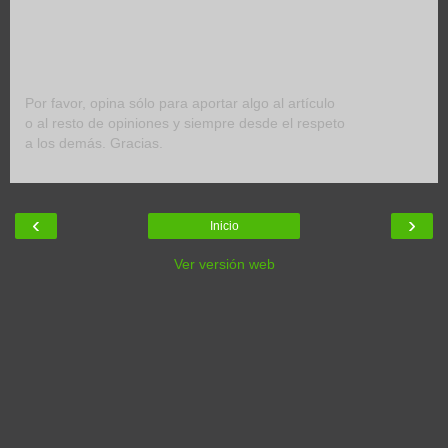
Por favor, opina sólo para aportar algo al artículo
o al resto de opiniones y siempre desde el respeto
a los demás. Gracias.
‹
›
Inicio
Ver versión web