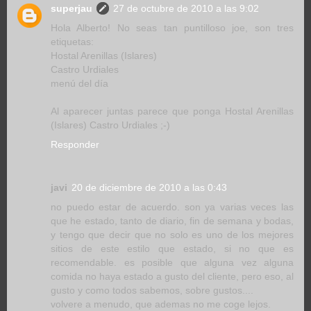
superjau
27 de octubre de 2010 a las 9:02
Hola Alberto! No seas tan puntilloso joe, son tres
etiquetas:
Hostal Arenillas (Islares)
Castro Urdiales
menú del día
Al aparecer juntas parece que ponga Hostal Arenillas
(Islares) Castro Urdiales ;-)
Responder
javi
20 de diciembre de 2010 a las 0:43
no puedo estar de acuerdo. son ya varias veces las
que he estado, tanto de diario, fin de semana y bodas,
y tengo que decir que no solo es uno de los mejores
sitios de este estilo que estado, si no que es
recomendable. es posible que alguna vez alguna
comida no haya estado a gusto del cliente, pero eso, al
gusto y como todos sabemos, sobre gustos....
volvere a menudo, que ademas no me coge lejos.