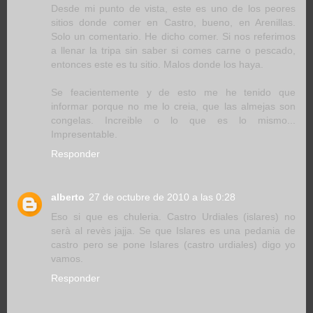
Desde mi punto de vista, este es uno de los peores
sitios donde comer en Castro, bueno, en Arenillas.
Solo un comentario. He dicho comer. Si nos referimos
a llenar la tripa sin saber si comes carne o pescado,
entonces este es tu sitio. Malos donde los haya.
Se feacientemente y de esto me he tenido que
informar porque no me lo creia, que las almejas son
congelas. Increible o lo que es lo mismo...
Impresentable.
Responder
alberto
27 de octubre de 2010 a las 0:28
Eso si que es chuleria. Castro Urdiales (islares) no
serà al revès jajja. Se que Islares es una pedania de
castro pero se pone Islares (castro urdiales) digo yo
vamos.
Responder