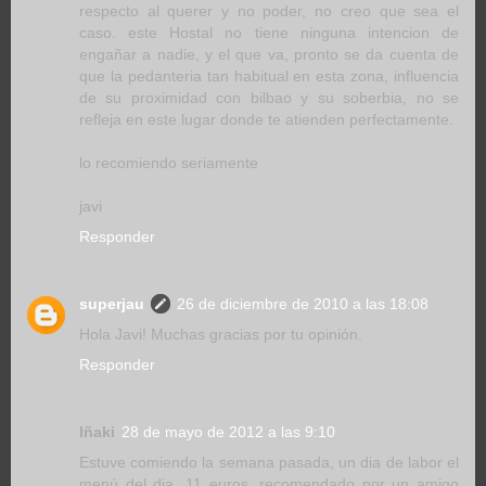
respecto al querer y no poder, no creo que sea el
caso. este Hostal no tiene ninguna intencion de
engañar a nadie, y el que va, pronto se da cuenta de
que la pedanteria tan habitual en esta zona, influencia
de su proximidad con bilbao y su soberbia, no se
refleja en este lugar donde te atienden perfectamente.
lo recomiendo seriamente
javi
Responder
superjau
26 de diciembre de 2010 a las 18:08
Hola Javi! Muchas gracias por tu opinión.
Responder
Iñaki
28 de mayo de 2012 a las 9:10
Estuve comiendo la semana pasada, un dia de labor el
menú del dia, 11 euros, recomendado por un amigo