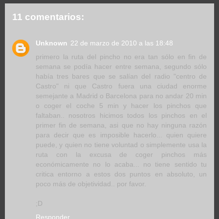
11 comentarios:
Unknown
22 de marzo de 2010 a las 18:48
primero la ruta del pincho no era tan sólo en fin de
semana se podía hacer entre semana, segundo sólo
había tres bares que se salían del radio "centro de
Castro" ni que Castro fuera una ciudad enorme
semejante a Madrid o Barcelona para no andar 20 min
o coger el coche 5 min y hacer los pinchos que
faltaban.. nosotros hicimos todos los pinchos en el
primer fin de semana, asi que no hay ninguna razón
para decir que es imposible hacerlo... quien quiere
puede, y quien no tiene voluntad o simplemente usa la
ruta con la excusa de coger pinchos más
económicamente no lo acaba... no tiene sentido tu
critica entorno a estos dos puntos en absoluto, un
poco más de objetividad.. por favor.
;D
Responder