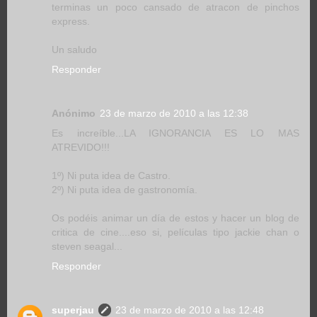
terminas un poco cansado de atracon de pinchos
express.
Un saludo
Responder
Anónimo
23 de marzo de 2010 a las 12:38
Es increíble...LA IGNORANCIA ES LO MAS
ATREVIDO!!!
1º) Ni puta idea de Castro.
2º) Ni puta idea de gastronomía.
Os podéis animar un día de estos y hacer un blog de
critica de cine....eso si, películas tipo jackie chan o
steven seagal...
Responder
superjau
23 de marzo de 2010 a las 12:48