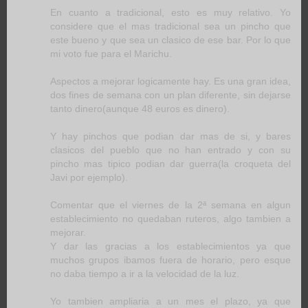
En cuanto a tradicional, esto es muy relativo. Yo
considere que el mas tradicional sea un pincho que
este bueno y que sea un clasico de ese bar. Por lo que
mi voto fue para el Marichu.
Aspectos a mejorar logicamente hay. Es una gran idea,
dos fines de semana con un plan diferente, sin dejarse
tanto dinero(aunque 48 euros es dinero).
Y hay pinchos que podian dar mas de si, y bares
clasicos del pueblo que no han entrado y con su
pincho mas tipico podian dar guerra(la croqueta del
Javi por ejemplo).
Comentar que el viernes de la 2ª semana en algun
establecimiento no quedaban ruteros, algo tambien a
mejorar.
Y dar las gracias a los establecimientos ya que
muchos grupos ibamos fuera de horario, pero esque
no daba tiempo a ir a la velocidad de la luz.
Yo tambien ampliaria a un mes el plazo, ya que