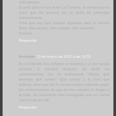
más atentos.
El peor para mí fue el de La Correría, la verdad que lo
único que me provocó fue un ardor de estomago
impresionante.
Creo que hay que mejorar aspectos para la tercera
Ruta: Mas tiempo, más calidad, más variedad.
Gracias.
Responder
Anónimo
23 de marzo de 2010 a las 15:55
En el Estrobo nos echaron a nosotros y a otro grupo
cercano 3 minutos después de pedir las
consumiciones, con un amlsonante "Venga, que
tenemos que comer". Que coman a la hora que
quieran, pero que por lo menos avisen antes de pagar
las consumiciones de que en tres minutos te largan a
la calle. De monmento han conseguido que no vuelva
nunca más por allí.
Responder