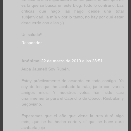
es lo que se busca en este blog. Todo lo contrario. Las
críticas que hago las hago desde una total
subjetividad, la mía y por lo tanto, no hay por qué estar
deacuerdo con ellas ;-)
Un saludo!!
Responder
Anónimo
22 de marzo de 2010 a las 23:51
Aupa Jaume!! Soy Rubén.
Estoy prácticamente de acuerdo en todo contigo. Yo
soy de los que he acabado la ruta, junto con varios
amigos mios. Y nuestros votos han sido casi
unánimemente para el Capricho de Obaco, Resbalón y
Segoviano.
Esperemos que el año que viene la ruta duré algo
más, que se ha hecho corto y sí que se hace duro
acabarla,jeje..