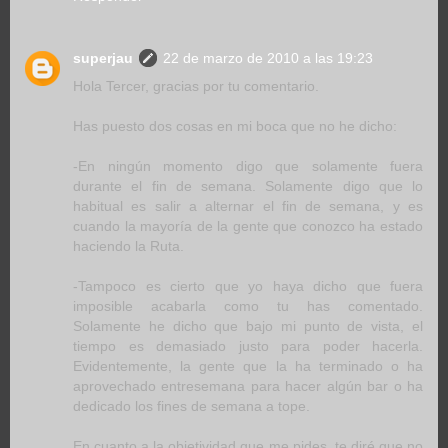
superjau
22 de marzo de 2010 a las 19:23
Hola Tercer, gracias por tu comentario.
Has puesto dos cosas en mi boca que no he dicho:
-En ningún momento digo que solamente fuera
durante el fin de semana. Solamente digo que lo
habitual es salir a alternar el fin de semana, y es
cuando la mayoría de la gente que conozco ha estado
haciendo la Ruta.
-Tampoco es cierto que yo haya dicho que fuera
imposible acabarla como tu has comentado.
Solamente he dicho que bajo mi punto de vista, el
tiempo es demasiado justo para poder hacerla.
Evidentemente, la gente que la ha terminado o ha
aprovechado entresemana para hacer algún bar o ha
dedicado los fines de semana a tope.
En cuanto a la objetividad que me pides, te diré que no