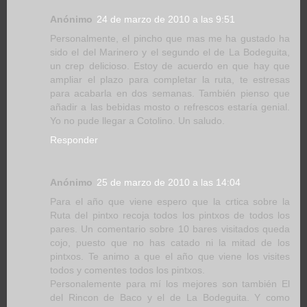
Anónimo
24 de marzo de 2010 a las 9:51
Personalmente, el pincho que mas me ha gustado ha
sido el del Marinero y el segundo el de La Bodeguita,
un crep delicioso. Estoy de acuerdo en que hay que
ampliar el plazo para completar la ruta, te estresas
para acabarla en dos semanas. También pienso que
añadir a las bebidas mosto o refrescos estaría genial.
Yo no pude llegar a Cotolino. Un saludo.
Responder
Anónimo
25 de marzo de 2010 a las 14:04
Para el año que viene espero que la crtica sobre la
Ruta del pintxo recoja todos los pintxos de todos los
pares. Un comentario sobre 10 bares visitados queda
cojo, puesto que no has catado ni la mitad de los
pintxos. Te animo a que el año que viene los visites
todos y comentes todos los pintxos.
Personalemente para mí los mejores son también El
del Rincon de Baco y el de La Bodeguita. Y como