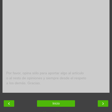
Por favor, opina sólo para aportar algo al artículo
o al resto de opiniones y siempre desde el respeto
a los demás. Gracias.
‹
›
Inicio