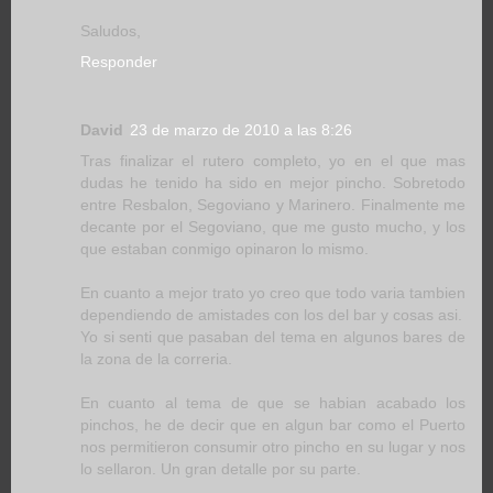
Saludos,
Responder
David
23 de marzo de 2010 a las 8:26
Tras finalizar el rutero completo, yo en el que mas
dudas he tenido ha sido en mejor pincho. Sobretodo
entre Resbalon, Segoviano y Marinero. Finalmente me
decante por el Segoviano, que me gusto mucho, y los
que estaban conmigo opinaron lo mismo.
En cuanto a mejor trato yo creo que todo varia tambien
dependiendo de amistades con los del bar y cosas asi.
Yo si senti que pasaban del tema en algunos bares de
la zona de la correria.
En cuanto al tema de que se habian acabado los
pinchos, he de decir que en algun bar como el Puerto
nos permitieron consumir otro pincho en su lugar y nos
lo sellaron. Un gran detalle por su parte.