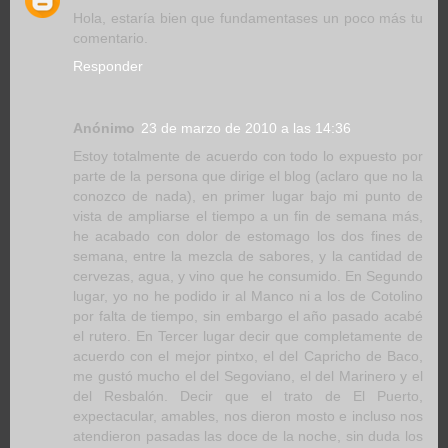
Hola, estaría bien que fundamentases un poco más tu
comentario.
Responder
Anónimo
23 de marzo de 2010 a las 14:36
Estoy totalmente de acuerdo con todo lo expuesto por
parte de la persona que dirige el blog (aclaro que no la
conozco de nada), en primer lugar bajo mi punto de
vista de ampliarse el tiempo a un fin de semana más,
he acabado con dolor de estomago los dos fines de
semana, entre la mezcla de sabores, y la cantidad de
cervezas, agua, y vino que he consumido. En Segundo
lugar, yo no he podido ir al Manco ni a los de Cotolino
por falta de tiempo, sin embargo el año pasado acabé
el rutero. En Tercer lugar decir que completamente de
acuerdo con el mejor pintxo, el del Capricho de Baco,
me gustó mucho el del Segoviano, el del Marinero y el
del Resbalón. Decir que el trato de El Puerto,
expectacular, amables, nos dieron mosto e incluso nos
atendieron pasadas las doce de la noche, sin duda los