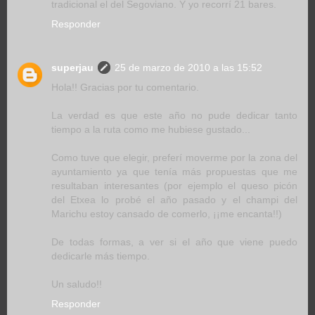
tradicional el del Segoviano. Y yo recorrí 21 bares.
Responder
superjau
25 de marzo de 2010 a las 15:52
Hola!! Gracias por tu comentario.
La verdad es que este año no pude dedicar tanto
tiempo a la ruta como me hubiese gustado...
Como tuve que elegir, preferí moverme por la zona del
ayuntamiento ya que tenía más propuestas que me
resultaban interesantes (por ejemplo el queso picón
del Etxea lo probé el año pasado y el champi del
Marichu estoy cansado de comerlo, ¡¡me encanta!!)
De todas formas, a ver si el año que viene puedo
dedicarle más tiempo.
Un saludo!!
Responder