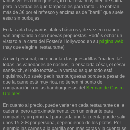
tantas veces como quieras, lo cual está muy bien de salida
pero la verdad es que tampoco es para tanto... Te cobran
más de 3€ por el refresco y encima es de "barril" que suele
estar sin burbujas.
En la carta hay varios platos básicos y de vez en cuando
van ampliandola con nuevas propuestas. Podéis echar un
vistazo a la carta del Foster's Hollywood en su
página web
(hay que elegir el restaurante).
A nivel personal, me encantan las quesadillas "madrecita",
todas las variedades de nachos, la ensalada césar, el césar
sandwich, el rollo tootsie... la verdad es que todo está
riquísimo. No suelo pedir hamburguesas porque a pesar de
que la carne está muy rica, no tienen ni punto de
comparación con las hamburguesas del
Serman de Castro
Urdiales
.
En cuanto al precio, puede variar en cada restaurante de la
cadena, pero aproximadamente, con un entrante para
compartir y un principal para cada uno la cuenta puede salir
unos 15-20€ por persona, dependiendo de los platos. Por
ejemplo las carnes a la parrilla son más caras y la cuenta se