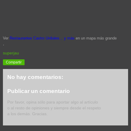
Ver
Restaurantes Castro Urdiales... y más
en un mapa más grande
.
superjau
Compartir
No hay comentarios:
Publicar un comentario
Por favor, opina sólo para aportar algo al artículo
o al resto de opiniones y siempre desde el respeto
a los demás. Gracias.