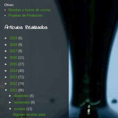
Otras:
Recetas y trucos de cocina
Pruebas de Productos
Artículos Realizados
►
2019
(6)
►
2018
(9)
►
2017
(9)
►
2016
(11)
►
2015
(27)
►
2014
(40)
►
2013
(71)
►
2012
(79)
▼
2011
(86)
►
diciembre
(6)
►
noviembre
(9)
▼
octubre
(13)
Algunas recetas para