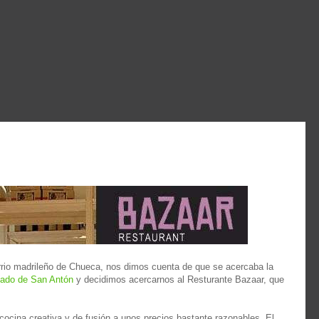
rio madrileño de Chueca, nos dimos cuenta de que se acercaba la
ado de San Antón
y decidimos acercarnos al Resturante Bazaar, que
 cocina creativa y de fusión a unos precios bastante razonables. El