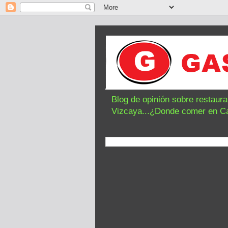
Blog de opinión sobre restaur
Vizcaya...¿Donde comer en C