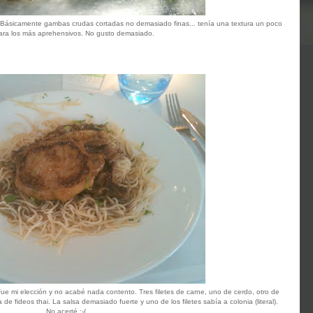
 Básicamente gambas crudas cortadas no demasiado finas... tenía una textura un poco
 para los más aprehensivos. No gusto demasiado.
ue mi elección y no acabé nada contento. Tres filetes de carne, uno de cerdo, otro de
de fideos thai. La salsa demasiado fuerte y uno de los filetes sabía a colonia (literal).
No acerté :-(