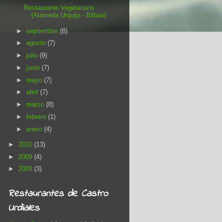
Restaurante Vegetariano
(Alameda Urquijo - Bilbao)
►
septiembre
(8)
►
agosto
(7)
►
julio
(9)
►
junio
(7)
►
mayo
(7)
►
abril
(7)
►
marzo
(8)
►
febrero
(1)
►
enero
(4)
►
2010
(13)
►
2009
(4)
►
2008
(3)
Restaurantes de Castro
Urdiales