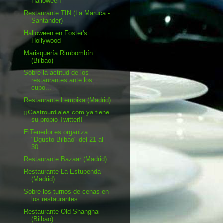
Halloween
Restaurante TIN (La Maruca -
Santander)
Halloween en Foster's
Hollywood
Marisquería Rimbombín
(Bilbao)
Sobre la actitud de los
restaurantes ante los
cupo...
Restaurante Lempika (Madrid)
¡¡Gastrourdiales.com ya tiene
su propio Twitter!!
ElTenedor.es organiza
"Dgusto Bilbao" del 21 al
30...
Restaurante Bazaar (Madrid)
Restaurante La Estupenda
(Madrid)
Sobre los turnos de cenas en
los restaurantes
Restaurante Old Shanghai
(Bilbao)