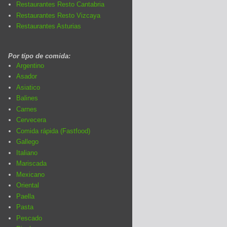
Restaurantes Resto Cantabria
Restaurantes Resto Vizcaya
Restaurantes Asturias
Por típo de comida:
Argentino
Asador
Asiatico
Balines
Carnes
Cervecera
Comida rápida (Fastfood)
Gallego
Italiano
Mariscada
Mexicano
Oriental
Paella
Pasta
Pescado