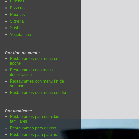
Pinchos
Pizzeria
Recetas
Sidreria
Sushi
Vegetariano
Por tipo de menú:
Restaurantes con menú de
noche
Restaurantes con menú
degustacion
Restaurantes con menú fin de
semana
Restaurantes con menú del día
Por ambiente:
Restaurantes para comidas
familiares
Restaurantes para grupos
Restaurantes para parejas