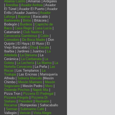
Abaroa Castro
| Amarras | Ardigales
|
Arenillas
|
Asador Ainhoa
| Asador
El Túnel | Asador El Puerto | Asador
Erillo | Asador Juantxu |
Asador
Laforga
|
Bajamar
| Baracaldo |
Barlovento
|
Biritxi
| Bitácora |
Bodegón |
Burdeos
|
Capricho de
Baco
|
Casa Regio
|
Casa Lucía
|
Catamarán |
Club Naútico
|
Cervecería Gambrinus
|
Colón
|
Comodoro
|
De Boca Madre
| Don
Quijote | El Haya | El Ruso | El
Viejo Baracaldo |
Elua
|
Escala
|
Ibarbia | Jardines | Juantxu |
La
Arboleda
|
La Dársena
| La
Cerámica |
La Cierbanata
|
La
Goleta
|
La Lechería
|
La Marina
|
La
Norteña Cervecera
| La Peña |
Las
Rocas
| Los Templarios |
La
Txalupa
| Las Encinas | Marisquería
Alfredo |
Sidrería Marcelo
|Mesón
Chimbo |
Mesón Marinero
|
Mesón
Segoviano
| Mesón Pedro |
Mero
|
Ostende Pinchos
|
Napoli Mia
|
Pizza Tron |
Pizzeria El Pedregal
|
Pizzeria Pérgola
|
Pizzeria Di
Stefano
|
President
|
Resbalón
|
Rocamar
| Rompeolas | Saltacaballo
|
Serman
|
Submarino Café
|
Vallegón |
Veriván
|
Vista Alegre