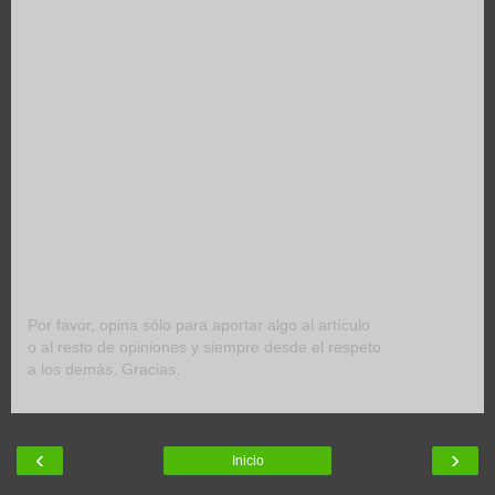
Por favor, opina sólo para aportar algo al artículo
o al resto de opiniones y siempre desde el respeto
a los demás. Gracias.
‹
›
Inicio