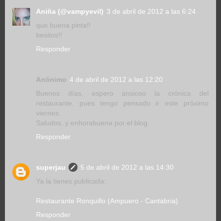
Aniña (@vampyevil)
3 de abril de 2012 a las 6:24
que buena pinta!!
besitos!!
Responder
Anónimo
4 de abril de 2012 a las 12:20
Buenos días, espero ansioso la crónica del
restaurante, pues tengo pensado ir este próximo
viernes.
Saludos, y enhorabuena por el blog.
Responder
superjau
5 de abril de 2012 a las 14:30
Ya la tienes publicada:
Restaurante Ronquillo (Ampuero - Cantabria)
Responder