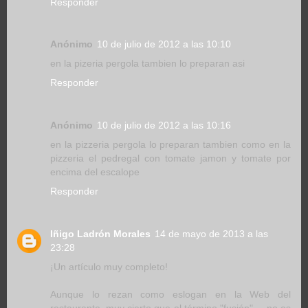
Responder
Anónimo
10 de julio de 2012 a las 10:10
en la pizeria pergola tambien lo preparan asi
Responder
Anónimo
10 de julio de 2012 a las 10:16
en la pizzeria pergola lo preparan tambien como en la
pizzeria el pedregal con tomate jamon y tomate por
encima del escalope
Responder
Iñigo Ladrón Morales
14 de mayo de 2013 a las
23:28
¡Un artículo muy completo!
Aunque lo rezan como eslogan en la Web del