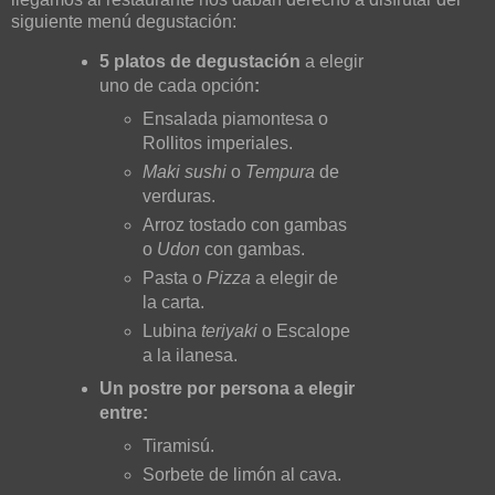
siguiente menú degustación:
5 platos de degustación
a elegir
uno de cada opción
:
Ensalada piamontesa o
Rollitos imperiales.
Maki sushi
o
Tempura
de
verduras.
Arroz tostado con gambas
o
Udon
con gambas.
Pasta o
Pizza
a elegir de
la carta.
Lubina
teriyaki
o Escalope
a la ilanesa.
Un postre por persona a elegir
entre:
Tiramisú.
Sorbete de limón al cava.