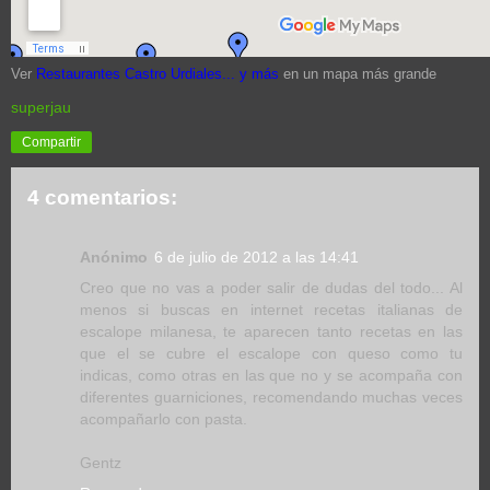
Ver
Restaurantes Castro Urdiales... y más
en un mapa más grande
superjau
Compartir
4 comentarios:
Anónimo
6 de julio de 2012 a las 14:41
Creo que no vas a poder salir de dudas del todo... Al
menos si buscas en internet recetas italianas de
escalope milanesa, te aparecen tanto recetas en las
que el se cubre el escalope con queso como tu
indicas, como otras en las que no y se acompaña con
diferentes guarniciones, recomendando muchas veces
acompañarlo con pasta.
Gentz