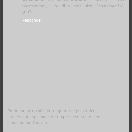
restaurante, muy cierto que el término "fusión",... no es
exactamente,... Yo diría más bien, "combinación",
¿no?
Responder
Por favor, opina sólo para aportar algo al artículo
o al resto de opiniones y siempre desde el respeto
a los demás. Gracias.