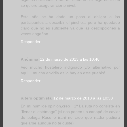
se quiere asegurar cierto nivel.
Este año se ha dado un paso al obligar a los
participantes a describir el pincho... pero ha quedado
claro que no es suficiente ya que las descripciones a
veces engañan.
Responder
Anónimo
12 de marzo de 2013 a las 10:46
Veo mucho hostelero indignado y/o alternativo por
aqui... mucha envidia es lo hay en este pueblo!
Responder
rutero optimista
12 de marzo de 2013 a las 10:53
En mi humilde opinión,creo : 1º La ruta no consiste en
"llenar el estómago" (si nos ponen un canapé de caviar
de beluga Ruso o iraní no creo que nadie pudiera
quejarse aunque no te guste)