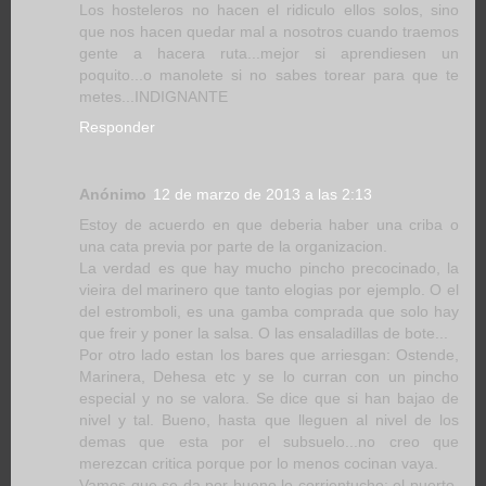
Los hosteleros no hacen el ridiculo ellos solos, sino
que nos hacen quedar mal a nosotros cuando traemos
gente a hacera ruta...mejor si aprendiesen un
poquito...o manolete si no sabes torear para que te
metes...INDIGNANTE
Responder
Anónimo
12 de marzo de 2013 a las 2:13
Estoy de acuerdo en que deberia haber una criba o
una cata previa por parte de la organizacion.
La verdad es que hay mucho pincho precocinado, la
vieira del marinero que tanto elogias por ejemplo. O el
del estromboli, es una gamba comprada que solo hay
que freir y poner la salsa. O las ensaladillas de bote...
Por otro lado estan los bares que arriesgan: Ostende,
Marinera, Dehesa etc y se lo curran con un pincho
especial y no se valora. Se dice que si han bajao de
nivel y tal. Bueno, hasta que lleguen al nivel de los
demas que esta por el subsuelo...no creo que
merezcan critica porque por lo menos cocinan vaya.
Vamos que se da por bueno lo corrientucho: el puerto,