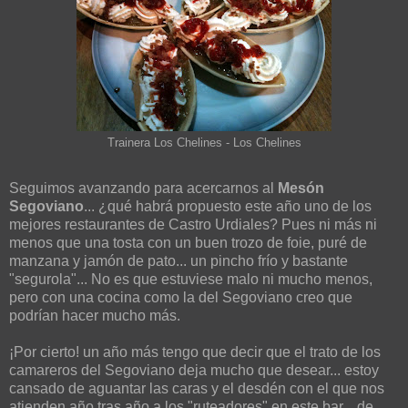
Trainera Los Chelines - Los Chelines
Seguimos avanzando para acercarnos al
Mesón
Segoviano
... ¿qué habrá propuesto este año uno de los
mejores restaurantes de Castro Urdiales? Pues ni más ni
menos que una tosta con un buen trozo de foie, puré de
manzana y jamón de pato... un pincho frío y bastante
"segurola"... No es que estuviese malo ni mucho menos,
pero con una cocina como la del Segoviano creo que
podrían hacer mucho más.
¡Por cierto! un año más tengo que decir que el trato de los
camareros del Segoviano deja mucho que desear... estoy
cansado de aguantar las caras y el desdén con el que nos
atienden año tras año a los "ruteadores" en este bar... de