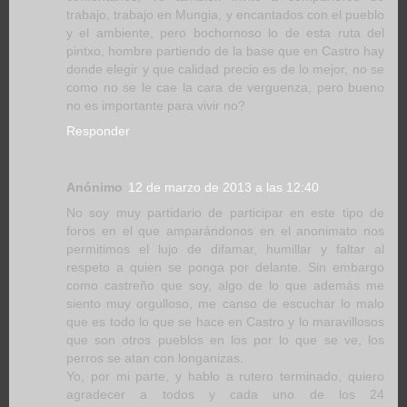
trabajo, trabajo en Mungia, y encantados con el pueblo
y el ambiente, pero bochornoso lo de esta ruta del
pintxo, hombre partiendo de la base que en Castro hay
donde elegir y que calidad precio es de lo mejor, no se
como no se le cae la cara de verguenza, pero bueno
no es importante para vivir no?
Responder
Anónimo
12 de marzo de 2013 a las 12:40
No soy muy partidario de participar en este tipo de
foros en el que amparándonos en el anonimato nos
permitimos el lujo de difamar, humillar y faltar al
respeto a quien se ponga por delante. Sin embargo
como castreño que soy, algo de lo que además me
siento muy orgulloso, me canso de escuchar lo malo
que es todo lo que se hace en Castro y lo maravillosos
que son otros pueblos en los por lo que se ve, los
perros se atan con longanizas.
Yo, por mi parte, y hablo a rutero terminado, quiero
agradecer a todos y cada uno de los 24