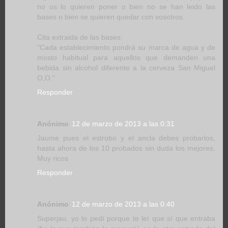
no os lo quieren poner o bien no se han leido las
bases o bien se quieren quedar con vosotros.
Cita extraida de las bases:
"Cada establecimiento pondrá su marca de agua y de
mosto habitual para aquellos que demanden una
bebida sin alcohol diferente a la cerveza San Miguel
O,O."
Responder
Anónimo
12 de marzo de 2013 a las 0:31
Jaume pues el estrobo y el ancla debes probarlos,
hasta ahora de los 10 probados sin duda los mejores.
Muy ricos
Responder
Anónimo
12 de marzo de 2013 a las 0:40
Superjau, yo lo pedí porque te leí que sí que entraba