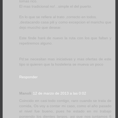
lomas rico.
El mas tradicional no!...simple el del puerto.
En lo que se refiere al trato ,correcto en todos.
,destacando casa pili y como excepcion el marichu que
dejo muccho que desear.
Este finde haré de nuevo la ruta con los que faltan y
repetiremos alguno.
Pd:se necesitan mas iniciativas y mas ofertas de este
tipo si quieren que la hosteleria se mueva un poco
Responder
Manoli
12 de marzo de 2013 a las 0:02
Coincido en casi todo contigo, raro cuando se trata de
comida, Os voy a contar mi caso, como el año pasado
el nivel fue bueno, pues he estado en mi trabajo
poniendo los dientes largos, asi que nos juntamos 6