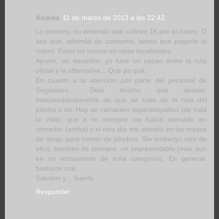
Andrea
11 de marzo de 2013 a las 22:42
Lo primero, no entiendo que cobren 1€ por el rutero. O
sea que, además de consumir, tienes que pagarte el
rutero. Éstos no ocurre en otras localidades.
Aparte, un desastre: yo tuve un cacao entre la ruta
oficial y la alternativa... Que pa qué.
En cuanto a la atención por parte del personal de
Segoviano... Deja mucho que desear,
independientemente de que se trate de la ruta del
pincho o no. Hay un camarero súpersimpático (de toda
la vida), que a mi siempre me había atendido en
comedor (arriba) y el otro día me atendió en las mesas
de abajo para comer de pinchos. Sin embargo otro de
ellos, también de siempre, un impresentable (más aun
en un restaurante de esta categoría). En general,
bastante mal.
Saludos y... Suerte
Responder