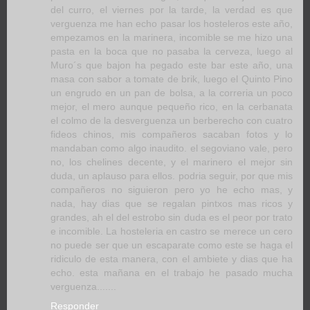
del curro, el viernes por la tarde, la verdad es que
verguenza me han echo pasar los hosteleros este año,
empezamos en la marinera, incomible se me hizo una
pasta en la boca que no pasaba la cerveza, luego al
Muro´s que bajon ha pegado este bar este año, una
masa con sabor a tomate de brik, luego el Quinto Pino
un engrudo en un pan de bolsa, a la correria un poco
mejor, el mero aunque pequeño rico, en la cerbanata
el colmo de la desverguenza un berberecho con cuatro
fideos chinos, mis compañeros sacaban fotos y lo
mandaban como algo inaudito. el segoviano vale, pero
no, los chelines decente, y el marinero el mejor sin
duda, un aplauso para ellos. podria seguir, por que mis
compañeros no siguieron pero yo he echo mas, y
nada, hay dias que se regalan pintxos mas ricos y
grandes, ah el del estrobo sin duda es el peor por trato
e incomible. La hosteleria en castro se merece un cero
no puede ser que un escaparate como este se haga el
ridiculo de esta manera, con el ambiete y dias que ha
echo. esta mañana en el trabajo he pasado mucha
verguenza.......
Responder