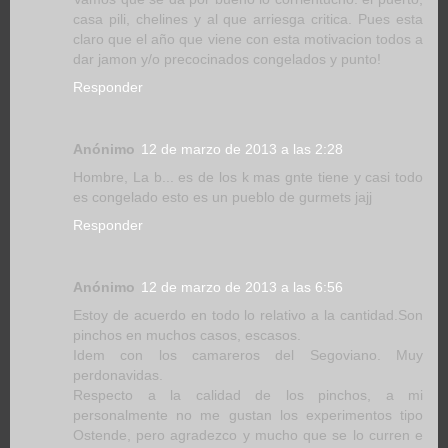
casa pili, chelines y al que arriesga critica. Pues esta
claro que el año que viene con esta motivacion todos a
dar jamon y/o precocinados congelados y punto!
Responder
Anónimo
12 de marzo de 2013 a las 2:28
Hombre, La b... es de los k mas gnte tiene y casi todo
es congelado esto es un pueblo de gurmets jajj
Responder
Anónimo
12 de marzo de 2013 a las 6:56
Estoy de acuerdo en todo lo relativo a la cantidad.Son
pinchos en muchos casos, escasos.
Idem con los camareros del Segoviano. Muy
perdonavidas.
Respecto a la calidad de los pinchos, a mi
personalmente no me gustan los experimentos tipo
Ostende, pero agradezco y mucho que se lo curren e