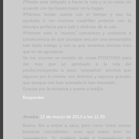
2ºNadie está obligado a hacer la ruta y si no estás de
acuerdo con las bases,mejor no la hagas
3ºHemos tenido suerte con el tiempo y eso ha
ayudado a ver muchas cuadrillas juntarse con la
disculpa perfecta para salir y disfrutar de la ruta
4ºHemos visto a "nuevos" camareros y cocineros a
consecuencia de que (aunque sea por una semana)los
han dado trabajo y con la que tenemos encima creo
que es de agradecer.
Se me ocurren un montón de cosas POSITIVAS para
dar mas que un aprobado a la ruta del
pincho,incluyendo a esos "pequeños" pinchos que
algunos por lo menos son distintos y algunos grandes
que aunque noo han acertado,lo han intentado.
Gracias por la iniciativa y suerte a tod@s
Responder
Joseba
12 de marzo de 2013 a las 11:39
Bueno, iba a entrar a saco, pero como todos somos
bastante coincidentes, creo que estan bien los
comentarios, Yo tambien invite a compañeros de