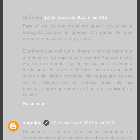
Anónimo
12 de marzo de 2013 a las 0:18
Para mí de los que probé me quedo con el de la
bodeguita...aunque te quedas con ganas de más
porque no es que sea muy grande.
El primero que caté fue el champi y porque sabía que
al menos no nos dejaría com hambre. Ahí pedí mosto
y me dio a entender que no entraba pero finalmente
me lo puso. En el resto de bares salvo en uno pedí
mosto y sin ningún problema. No sé por qué narices
no lo incluyen en la dichosa fotito de las
bebidas...seguro que como yo (hasta esta edición) no
lo sabe...
Responder
superjau
12 de marzo de 2013 a las 0:29
Respecto a lo del mosto, ya os he comentado en
alguna ocasión que es vuestro derecho pedirlo y que si