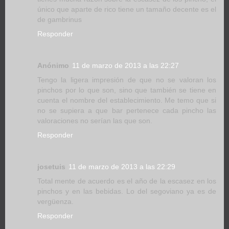
único que aparte de rico tiene un tamaño decente es el
de gambrinus
Responder
Anónimo
11 de marzo de 2013 a las 22:27
Tengo la ligera impresión de que no se valoran los
pinchos por lo que son, sino que también se tiene en
cuenta el nombre del establecimiento. Me temo que si
no se supiera a que bar pertenece cada pincho las
valoraciones no serían las que son.
Responder
josetuis
11 de marzo de 2013 a las 22:29
Total mente de acuerdo es el año de la escasez en los
pinchos y en las bebidas. Lo del segoviano ya es de
vergüenza.
Responder