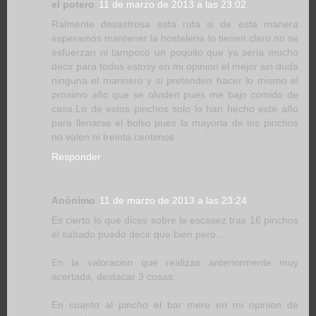
el potero
11 de marzo de 2013 a las 23:02
Ralmente desastrosa esta ruta si de esta manera
esperamos mantener la hosteleria lo tienen claro,no se
esfuerzan ni tampoco un poquito que ya seria mucho
decir para todos estosy en mi opinion el mejor sin duda
ninguna el marinero y si pretenden hacer lo mismo el
proximo año que se olviden pues me bajo comido de
casa.Lo de estos pinchos solo lo han hecho este año
para llenarse el bolso pues la mayoria de los pinchos
no valen ni treinta centimos
Responder
Anónimo
11 de marzo de 2013 a las 23:24
Es cierto lo que dices sobre la escasez tras 16 pinchos
el sabado puedo decir que bien pero....
En la valoracion que realizas anteriormente muy
acertada, destacar 3 cosas:
En cuanto al pincho el bar mero en mi opinion de