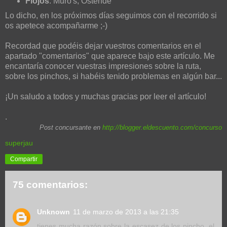
Flojos
: Muro's, Ostende
Lo dicho, en los próximos días seguimos con el recorrido si
os apetece acompañarme ;-)
Recordad que podéis dejar vuestros comentarios en el
apartado "comentarios" que aparece bajo este artículo. Me
encantaría conocer vuestras impresiones sobre la ruta,
sobre los pinchos, si habéis tenido problemas en algún bar...
¡Un saludo a todos y muchas gracias por leer el artículo!
.
Post concursante en
http://blogger.eldescuento.com/concurso
superjau
Compartir
75 comentarios:
Unknown
11 de marzo de 2013 a las 21:35
tienes mucha razón sobre la escasez de los pincho, el