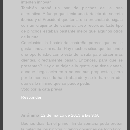
intenten innovar.
También probé un par de pinchos de la ruta
alternativa: A fuego que tenia una tartaleta de secreto
iberico y el President que tenia una brocheta de cigala
con un crujiente de calamar, creo recordar. Este tipo
de pinchos estaban bastante mejor que algunos otros
de la ruta.
Conclusión: la hostelería castreña parece que no le
gusta innovar ni nada. Hay muchos sitios que teniendo
una oportunidad como esta de la ruta para atraer más
clientes, directamente pasan. Entonces, para que se
presentan? Hay que dejar a la gente que tiene ganas,
aunque luego acierten o no con sus propuestas, pero
por lo menos se lo han trabajado y se lo han currado,
que es lo minimo que se puede pedir.
Voto por la cata previa.
Responder
Anónimo
12 de marzo de 2013 a las 9:56
Buenos días. En el primer fin de semana pude probar
la mitad de los pintxos, y tengo opiniones de todo tipo: