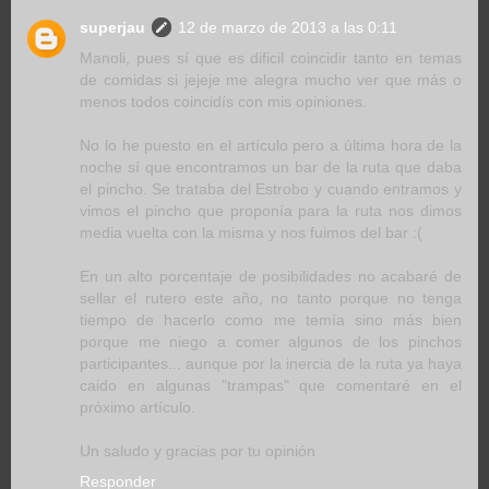
superjau
12 de marzo de 2013 a las 0:11
Manoli, pues sí que es dificil coincidir tanto en temas
de comidas si jejeje me alegra mucho ver que más o
menos todos coincidís con mis opiniones.
No lo he puesto en el artículo pero a última hora de la
noche sí que encontramos un bar de la ruta que daba
el pincho. Se trataba del Estrobo y cuando entramos y
vimos el pincho que proponía para la ruta nos dimos
media vuelta con la misma y nos fuimos del bar :(
En un alto porcentaje de posibilidades no acabaré de
sellar el rutero este año, no tanto porque no tenga
tiempo de hacerlo como me temía sino más bien
porque me niego a comer algunos de los pinchos
participantes... aunque por la inercia de la ruta ya haya
caido en algunas "trampas" que comentaré en el
próximo artículo.
Un saludo y gracias por tu opinión
Responder