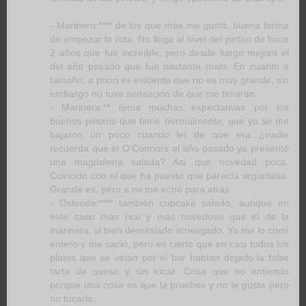
- Marinero:**** de los que más me gustó, buena forma
de empezar la ruta. No llega al nivel del pintxo de hace
2 años que fue increíble, pero desde luego mejora el
del año pasado que fue bastante malo. En cuanto a
tamaño, a priori es evidente que no es muy grande, sin
embargo no tuve sensación de que me timaran.
- Marinera:** tenía muchas expectativas por los
buenos pintxos que tiene normalmente, que ya se me
bajaron un poco cuando leí de qué era...¿nadie
recuerda que el O'Connors el año pasado ya presentó
una magdalena salada? Así que novedad poca.
Coincido con el que ha puesto que parecía argamasa.
Grande es, pero a mi me echó para atrás.
- Ostende:**** también cupcake salado, aunque en
este caso más rico y más novedoso que el de la
marinera, si bien demasiado arriesgado. Yo me lo comí
entero y me sació, pero es cierto que en casi todos los
platos que se veían por el bar habían dejado la false
tarta de queso y sin tocar. Cosa que no entiendo
porque una cosa es que la pruebes y no te guste pero
no tocarla...