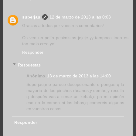
superjau
12 de marzo de 2013 a las 0:03
Gracias a todos por vuestros comentarios!
Os veo un pelín pesimistas jejeje ¡y tampoco todo es
tan malo creo yo!
Responder
Respuestas
Anónimo
13 de marzo de 2013 a las 14:00
Superjau,me parece decepcionante q pongas q la
mayoría de los pinchos rácanos,y demás,y resulta
q después vas a cenar un kebak,q pa mi opinión
eso no lo comen ni los lobos,q comereis algunos
en vuestras casas.
Responder