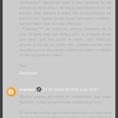
-Bodeguita:** decepción total, y más después de los
pintxos de otros años y de leer la descripción. A mí me
pareció soso aunque a todos mis acompañantes les
pareció muy fuerte. Desde luego demasiado aceitoso,
aunque valoro que era algo diferente.
- Chelines:**** de losúnicos pintxos fresquitos de la
ruta. Al verlo tuve mis dudas pero al probarlo tengo
que decir que nos gustó a todos. Han intentado
innovar y nos les ha salido mal, máxime cuando creo
recordar que el año pasado estaba rico pero no dejaba
de ser un pimiento relleno...
Mari
Responder
superjau
12 de marzo de 2013 a las 10:22
Muchas gracias por todos los comentarios que estáis
haciendo. Estáis enriqueciendo mucho el artículo.
El tema de la criba ya lo comentamos por el blog hace
algunas ediciones. Para mí debería ser algo básico si