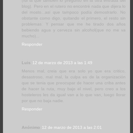
(fui la que también lo preguntó en la otra entrada del
blog). Pero en el rutero no encontré nada que dijera lo
del mosto...así que tampoco podía demostrarlo. No
obstante como digo, quitando el primero, el resto sin
problemas. Y pensar que me he tirado dos años
bebiendo agua y cerveza sin alcohol(que no me va
mucho)...
Responder
Luis
12 de marzo de 2013 a las 1:49
Menos mal, creia que era solo yo que era critico,
desastroso, mal mal, la culpa es de la organización
que se tenia que preocupar de hacer una criba antes
de hacer la ruta, muy bajo el nivel, pero creo a los
hosteleros les da igual van a lo que van, luego llorar
por que no baja nadie.
Responder
Anónimo
12 de marzo de 2013 a las 2:01