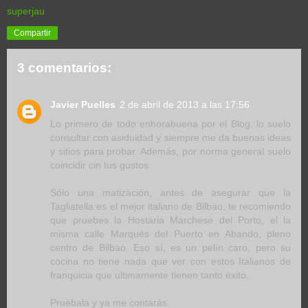
superjau
Compartir
3 comentarios:
Javier Puelles
2 de abril de 2013 a las 17:56
Lo primero de todo enhorabuena por el Blog. lo suelo
consultar con asiduidad y siempre me da buenas ideas
y sitios para probar. Además, por norma general suelo
coincidir cin tus gustos.
Sólo una matización, antes de asegurar que la
Tagliatella es el mejor italiano de Bilbao, te recomiendo
que pruebes la Hostaria Marchese del Porto, el la
misma calle Marqués del Puerto en Abando, pleno
centro de Bilbao. Eso sí, es un pelín caro, pero su
cocina no tiene nada que ver con estos Italianos de
franquicia que ultimamente tienen tanto éxito.
Pruébala y ya me contarás.