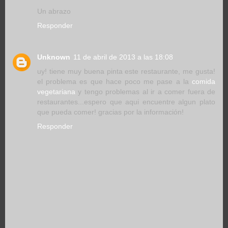
Un abrazo
Responder
Unknown
11 de abril de 2013 a las 18:08
uy! tiene muy buena pinta este restaurante, me gusta!
el problema es que hace poco me pase a la
comida
vegetariana
y tengo problemas al ir a comer fuera de
restaurantes...espero que aqui encuentre algun plato
que pueda comer! gracias por la información!
Responder