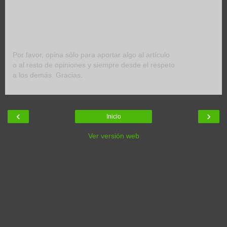
Por favor, opina sólo para aportar algo al artículo
o al resto de opiniones y siempre desde el respeto
a los demás. Gracias.
‹
›
Inicio
Ver versión web