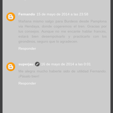
Fernando
15 de mayo de 2014 a las 23:58
Mañana mismo salgo para Burdeos desde Pamplona
via Hendaya, donde cogeremos el tren. Gracias por
tus consejos. Aunque no me encante hablar francés,
estará bien desempolvarlo y practicarlo con los
girondinos, seguro que lo agradecen.
Responder
superjau
16 de mayo de 2014 a las 0:01
Me alegra mucho haberte sido de utilidad Fernando.
¡Pásalo bien!
Responder