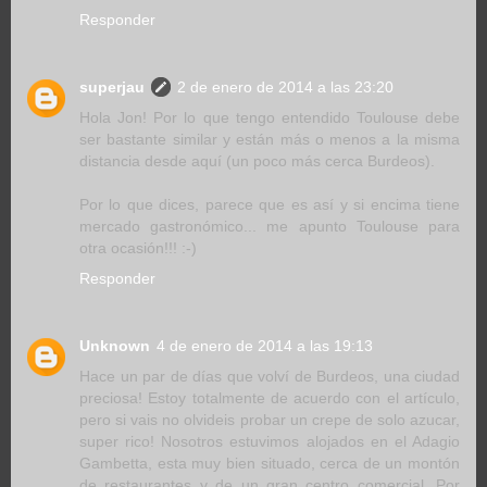
Responder
superjau
2 de enero de 2014 a las 23:20
Hola Jon! Por lo que tengo entendido Toulouse debe
ser bastante similar y están más o menos a la misma
distancia desde aquí (un poco más cerca Burdeos).
Por lo que dices, parece que es así y si encima tiene
mercado gastronómico... me apunto Toulouse para
otra ocasión!!! :-)
Responder
Unknown
4 de enero de 2014 a las 19:13
Hace un par de días que volví de Burdeos, una ciudad
preciosa! Estoy totalmente de acuerdo con el artículo,
pero si vais no olvideis probar un crepe de solo azucar,
super rico! Nosotros estuvimos alojados en el Adagio
Gambetta, esta muy bien situado, cerca de un montón
de restaurantes y de un gran centro comercial. Por