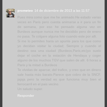
prometeo
14 de diciembre de 2013 a las 11:57
Pues mira como que me he animado.He estado varias
veces en Paris pero cuesta animarse a ir para un fin
de semana, por eso he pensado alguna vez en
Burdeos aunque nunca me he decidido pero de enero
no pasa. Te colgare alguna foto cuando este por allí.
Si me lo permites haria un apunte para los que como
yo decidan visitar la ciudad; Siempre y cuando el
destino sea una ciudad (Burdeos,Paris,etc)yo suelo
dejar el coche en la estación de Hendaya y coger
alguno de los muchos TGV que salen de allí. 6 horas a
Paris y la mitad a Burdeos
Te olvidas de aparcar, del trafico, y creo que en dinero
sale hasta más barato.Parece que cobro de la SNCF,
jajaja pero la verdad es que funciona muy bien el
ferrocarril en el pais vecino.
Un saludo super.
Responder