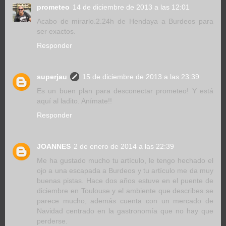
prometeo
14 de diciembre de 2013 a las 12:01
Acabo de mirarlo.2.24h de Hendaya a Burdeos para
ser exactos.
Responder
superjau
15 de diciembre de 2013 a las 23:39
Es un buen plan para desconectar prometeo! Y está
aquí al ladito. Anímate!!
Responder
JOANNES
2 de enero de 2014 a las 22:39
Me ha gustado mucho tu artículo, le tengo hechado el
ojo a una escapada a Burdeos y tu artículo me da muy
buenas pistas. Hace dos años estuve en el puente de
diciembre en Toulouse y el ambiente que describes se
parece mucho, además cuenta con un mercado de
Navidad centrado en la gastronomía que no hay que
perderse.