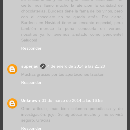
cierto, nos llamó mucho la atención la cantidad de
chocolaterias, Burdeos tiene la fama de los vinos, pero
con el chocolate no se queda atrás. Por cierto,
Burdeos en Navidad tiene un encanto especial, pero
también merece la pena conocerla en verano,
nosotros ya lo tenemos anotado como pendiente!
Saludos!
Responder
superjau
4 de enero de 2014 a las 21:28
Muchas gracias por tus aportaciones Izaskun!
Responder
Unknown
31 de marzo de 2014 a las 16:55
Gran artículo, más bien columna periodística y de
investigación, jeje. Se agradece mucho y me servirá
seguro. Gracias
Responder