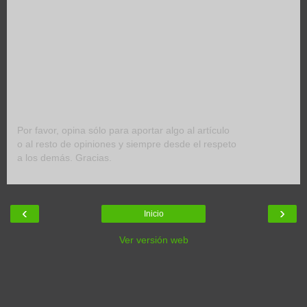
Por favor, opina sólo para aportar algo al artículo
o al resto de opiniones y siempre desde el respeto
a los demás. Gracias.
‹
›
Inicio
Ver versión web