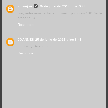
superjau
25 de junio de 2015 a las 0:23
Jon, entresemana tiene un menú por unos 19€. Yo lo
probaría :-)
Responder
JOANNES
25 de junio de 2015 a las 8:43
gracias, ya te contare
Responder