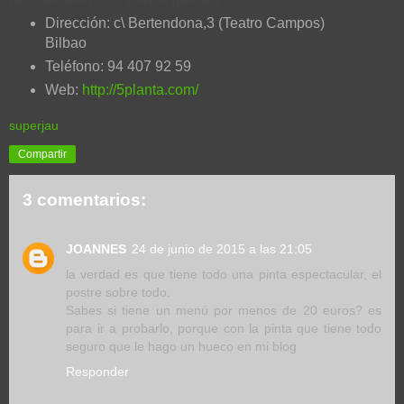
Dirección: c\ Bertendona,3 (Teatro Campos)
Bilbao
Teléfono: 94 407 92 59
Web:
http://5planta.com/
superjau
Compartir
3 comentarios:
JOANNES
24 de junio de 2015 a las 21:05
la verdad es que tiene todo una pinta espectacular, el
postre sobre todo.
Sabes si tiene un menú por menos de 20 euros? es
para ir a probarlo, porque con la pinta que tiene todo
seguro que le hago un hueco en mi blog
Responder