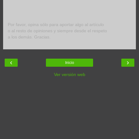
Por favor, opina sólo para aportar algo al artículo
o al resto de opiniones y siempre desde el respeto
a los demás. Gracias.
‹
›
Inicio
Ver versión web