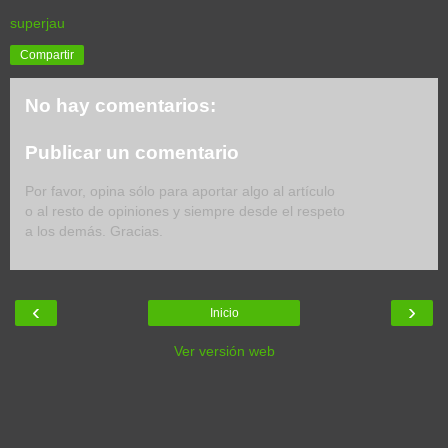
superjau
Compartir
No hay comentarios:
Publicar un comentario
Por favor, opina sólo para aportar algo al artículo
o al resto de opiniones y siempre desde el respeto
a los demás. Gracias.
‹
›
Inicio
Ver versión web