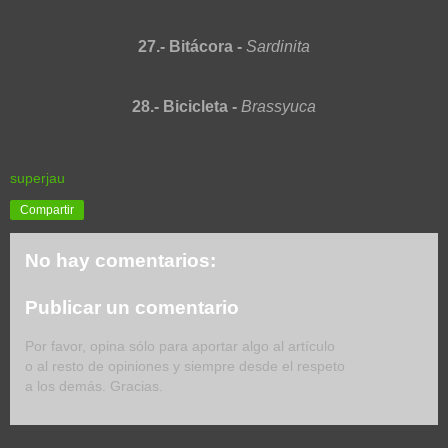
27.- Bitácora -
Sardinita
28.- Bicicleta -
Brassyuca
superjau
Compartir
No hay comentarios:
Publicar un comentario
Por favor, opina sólo para aportar algo al artículo
o al resto de opiniones y siempre desde el respeto
a los demás. Gracias.