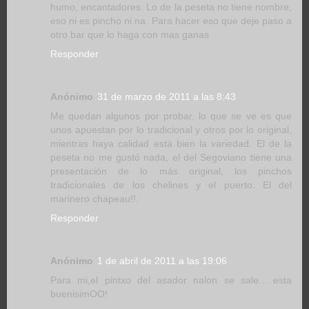
humo, encantadores. Lo de la peseta no tiene nombre,
eso ni es pincho ni na. Para hacer eso que deje paso a
otro bar que lo haga con mas ganas
Responder
Anónimo
31 de marzo de 2011 a las 8:43
Me quedan algunos por probar, lo que se ve es que
unos apuestan por lo tradicional y otros por lo original,
mientras haya calidad está bien la variedad. El de la
peseta no me gustó nada, el del Segoviano tiene una
presentación de lo más original, los pinchos
tradicionales de los chelines y el puerto. El del
marinero chapeau!!.
Responder
Anónimo
1 de abril de 2011 a las 19:06
Para mi,el pintxo del asador nalon se sale... esta
buenisimOO!