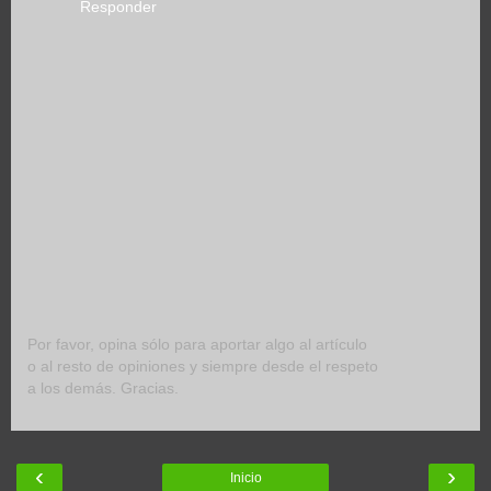
Responder
Por favor, opina sólo para aportar algo al artículo
o al resto de opiniones y siempre desde el respeto
a los demás. Gracias.
‹
›
Inicio