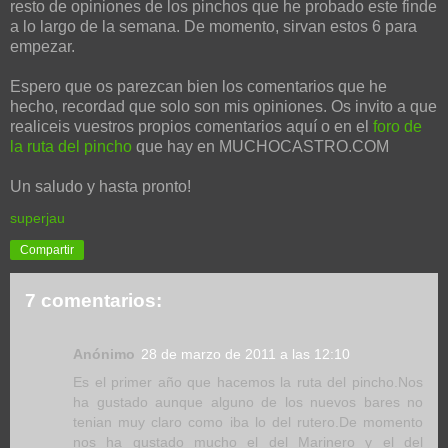
resto de opiniones de los pinchos que he probado este finde
a lo largo de la semana. De momento, sirvan estos 6 para
empezar.
Espero que os parezcan bien los comentarios que he
hecho, recordad que solo son mis opiniones. Os invito a que
realiceis vuestros propios comentarios aquí o en el
foro de
la ruta del pincho
que hay en MUCHOCASTRO.COM
Un saludo y hasta pronto!
superjau
Compartir
7 comentarios:
Anónimo
28 de marzo de 2011 a las 12:10
Es el primer año que hacemos la ruta del pincho.Nos
ha gustado aunque alguno de los nuevos bares no
tenian muy claro como iba lo del rutero.De momento
nos ha gustado mucho el del Marinero y el del