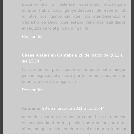
Lazur.Fuimos al ostende esperando mucho,pero
aunque habia poca genye,despues de esperar 20
minutos nos fuimos sin que nos atendiesen.En el
Capricho de Baco ,que estaba lleno nos atendieron
enseguida pero el pincho ni fu ni fa.
Responder
Casas rurales en Cantabria
28 de marzo de 2011 a
las 15:54
La verdad es para nosotros tampoco hubo ningún
pincho espectacular, pero por lo menos pasamos un
buen rato con los amigos...;)
Responder
Anónimo
28 de marzo de 2011 a las 18:44
pues de acuerdo con vosotros no he visto mucha
espectacularidad en los pinchos pero mejor que otros
años, me gusto el del marinero y el del muros, lo mejor