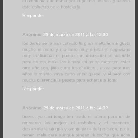
el ambiente que había por el pueblo, es de agradecer
este esfuerzo de la hostelería.
Responder
Anónimo
29 de marzo de 2011 a las 13:30
los bares se lo han currado la gran malloria me gusto
mucho el mero y marinero muy orijinal el segoviano
muy tradicional el puerto me dececiono el ostende
pero no era malo. los k para mi no se merecen estar
otro año son, jilda cutre los chelines , etxea peor tres
años lo mismo vaya curro untar queso ,y el peor con
mucha diferencia la peseta para echarse a llorar
Responder
Anónimo
29 de marzo de 2011 a las 14:32
bueno, yo casi tengo terminado el rutero, para mi de
momento los mejore el resbalon y el marinero,
destacaria la alegria y ambientazo del resbalon, no te
ponen mala cara aunque tengan la cocina que echa