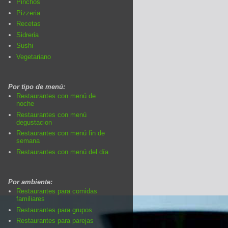
Pinchos
Pizzeria
Recetas
Sidreria
Sushi
Vegetariano
Por tipo de menú:
Restaurantes con menú de
noche
Restaurantes con menú
degustacion
Restaurantes con menú fin de
semana
Restaurantes con menú del día
Por ambiente:
Restaurantes para comidas
familiares
Restaurantes para grupos
Restaurantes para parejas