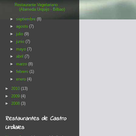
Restaurante Vegetariano
(Alameda Urquijo - Bilbao)
►
septiembre
(8)
►
agosto
(7)
►
julio
(9)
►
junio
(7)
►
mayo
(7)
►
abril
(7)
►
marzo
(8)
►
febrero
(1)
►
enero
(4)
►
2010
(13)
►
2009
(4)
►
2008
(3)
Restaurantes de Castro
Urdiales