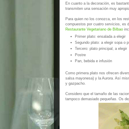
En cuanto a la decoración, es bastant
transmiten una sensación muy apropiad
Para quien no los conozca, en los res
compuestos por cuatro servicios, es d
Restaurante Vegetariano
de Bilbao
inc
Primer plato: ensalada a elegir
Segundo plato: a elegir sopa o p
Tercero: plato principal, a elegir
Postre
Pan, bebida e infusión
Como primera plato nos ofrecen diver
salsa mayonesa) y la Aurora. Así mis
y gazpacho.
Considero que el tamaño de las racio
tampoco demasiado pequeñas. Os dej