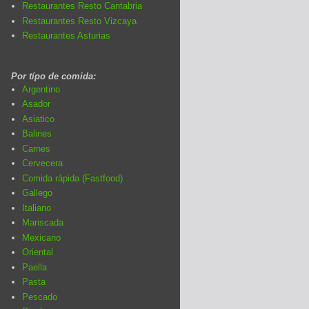
Restaurantes Resto Cantabria
Restaurantes Resto Vizcaya
Restaurantes Asturias
Por típo de comida:
Argentino
Asador
Asiatico
Balines
Carnes
Cervecera
Comida rápida (Fastfood)
Gallego
Italiano
Mariscada
Mexicano
Oriental
Paella
Pasta
Pescado