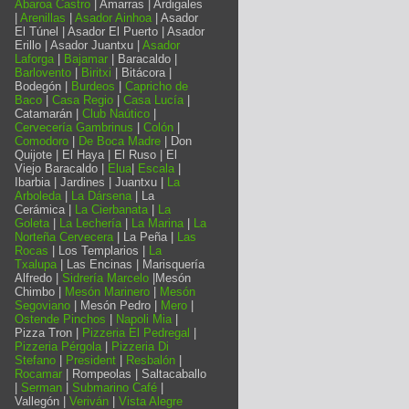
Abaroa Castro
| Amarras | Ardigales
|
Arenillas
|
Asador Ainhoa
| Asador
El Túnel | Asador El Puerto | Asador
Erillo | Asador Juantxu |
Asador
Laforga
|
Bajamar
| Baracaldo |
Barlovento
|
Biritxi
| Bitácora |
Bodegón |
Burdeos
|
Capricho de
Baco
|
Casa Regio
|
Casa Lucía
|
Catamarán |
Club Naútico
|
Cervecería Gambrinus
|
Colón
|
Comodoro
|
De Boca Madre
| Don
Quijote | El Haya | El Ruso | El
Viejo Baracaldo |
Elua
|
Escala
|
Ibarbia | Jardines | Juantxu |
La
Arboleda
|
La Dársena
| La
Cerámica |
La Cierbanata
|
La
Goleta
|
La Lechería
|
La Marina
|
La
Norteña Cervecera
| La Peña |
Las
Rocas
| Los Templarios |
La
Txalupa
| Las Encinas | Marisquería
Alfredo |
Sidrería Marcelo
|Mesón
Chimbo |
Mesón Marinero
|
Mesón
Segoviano
| Mesón Pedro |
Mero
|
Ostende Pinchos
|
Napoli Mia
|
Pizza Tron |
Pizzeria El Pedregal
|
Pizzeria Pérgola
|
Pizzeria Di
Stefano
|
President
|
Resbalón
|
Rocamar
| Rompeolas | Saltacaballo
|
Serman
|
Submarino Café
|
Vallegón |
Veriván
|
Vista Alegre