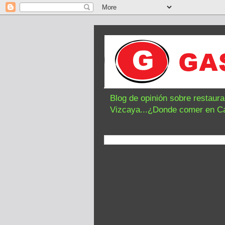
Blog de opinión sobre restaur
Vizcaya...¿Donde comer en C