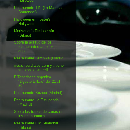
Halloween
Restaurante TIN (La Maruca -
Santander)
Halloween en Foster's
Hollywood
Marisquería Rimbombín
(Bilbao)
Sobre la actitud de los
restaurantes ante los
cupo...
Restaurante Lempika (Madrid)
¡¡Gastrourdiales.com ya tiene
su propio Twitter!!
ElTenedor.es organiza
"Dgusto Bilbao" del 21 al
30...
Restaurante Bazaar (Madrid)
Restaurante La Estupenda
(Madrid)
Sobre los turnos de cenas en
los restaurantes
Restaurante Old Shanghai
(Bilbao)