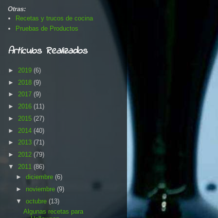
Otras:
Recetas y trucos de cocina
Pruebas de Productos
Artículos Realizados
►
2019
(6)
►
2018
(9)
►
2017
(9)
►
2016
(11)
►
2015
(27)
►
2014
(40)
►
2013
(71)
►
2012
(79)
▼
2011
(86)
►
diciembre
(6)
►
noviembre
(9)
▼
octubre
(13)
Algunas recetas para