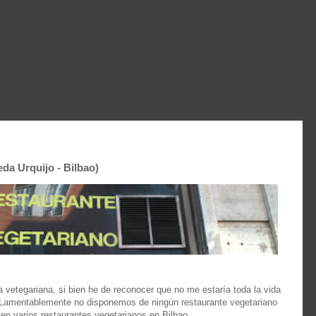
da Urquijo - Bilbao)
a vetegariana, si bien he de reconocer que no me estaría toda la vida
Lamentablemente no disponemos de ningún restaurante vegetariano
ten varios restaurantes vegetarianos en Bilbao.