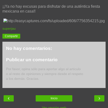
¡¡Ya no hay excusas para disfrutar de una auténtica fiesta
mexicana en casa!!
superjau
Compartir
No hay comentarios:
Publicar un comentario
Por favor, opina sólo para aportar algo al artículo
o al resto de opiniones y siempre desde el respeto
a los demás. Gracias.
‹
›
Inicio
Ver versión web