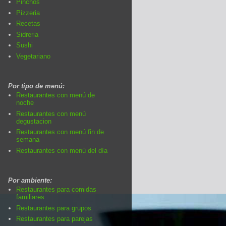
Pinchos
Pizzeria
Recetas
Sidreria
Sushi
Vegetariano
Por tipo de menú:
Restaurantes con menú de
noche
Restaurantes con menú
degustacion
Restaurantes con menú fin de
semana
Restaurantes con menú del día
Por ambiente:
Restaurantes para comidas
familiares
Restaurantes para grupos
Restaurantes para parejas