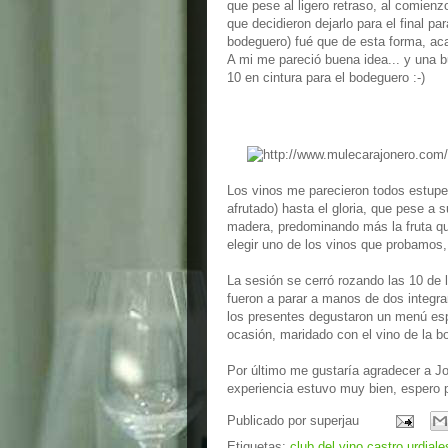
que pese al ligero retraso, al comien
que decidieron dejarlo para el final pa
bodeguero) fué que de esta forma, ac
A mi me pareció buena idea... y una b
10 en cintura para el bodeguero :-)
Los vinos me parecieron todos estupe
afrutado) hasta el gloria, que pese a
madera, predominando más la fruta que
elegir uno de los vinos que probamos
La sesión se cerró rozando las 10 de 
fueron a parar a manos de dos integra
los presentes degustaron un menú espe
ocasión, maridado con el vino de la 
Por último me gustaría agradecer a Jo
experiencia estuvo muy bien, espero 
Publicado por
superjau
Etiquetas:
club del vino castro urdiale