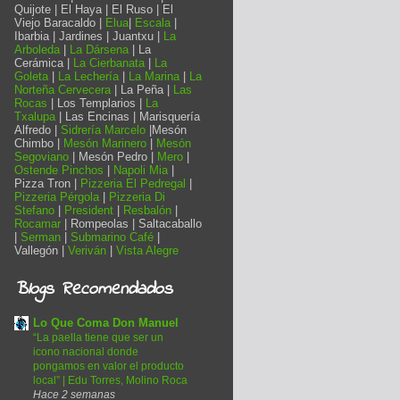
Quijote | El Haya | El Ruso | El
Viejo Baracaldo |
Elua
|
Escala
|
Ibarbia | Jardines | Juantxu |
La
Arboleda
|
La Dársena
| La
Cerámica |
La Cierbanata
|
La
Goleta
|
La Lechería
|
La Marina
|
La
Norteña Cervecera
| La Peña |
Las
Rocas
| Los Templarios |
La
Txalupa
| Las Encinas | Marisquería
Alfredo |
Sidrería Marcelo
|Mesón
Chimbo |
Mesón Marinero
|
Mesón
Segoviano
| Mesón Pedro |
Mero
|
Ostende Pinchos
|
Napoli Mia
|
Pizza Tron |
Pizzeria El Pedregal
|
Pizzeria Pérgola
|
Pizzeria Di
Stefano
|
President
|
Resbalón
|
Rocamar
| Rompeolas | Saltacaballo
|
Serman
|
Submarino Café
|
Vallegón |
Veriván
|
Vista Alegre
Blogs Recomendados
Lo Que Coma Don Manuel
“La paella tiene que ser un
icono nacional donde
pongamos en valor el producto
local” | Edu Torres, Molino Roca
Hace 2 semanas