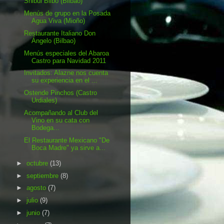
Shibui Bilbo (Bilbao)
Menús de grupo en la Posada
Agua Viva (Mioño)
Restaurante Italiano Don
Ángelo (Bilbao)
Menús especiales del Abaroa
Castro para Navidad 2011
Invitados: Alazne nos cuenta
su experiencia en el ...
Ostende Pinchos (Castro
Urdiales)
Acompañando al Club del
Vino en su cata con
Bodega...
El Restaurante Mexicano "De
Boca Madre" ya sirve a...
►
octubre
(13)
►
septiembre
(8)
►
agosto
(7)
►
julio
(9)
►
junio
(7)