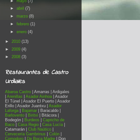
►
mayo
(7)
►
abril
(7)
►
marzo
(8)
►
febrero
(1)
►
enero
(4)
►
2010
(13)
►
2009
(4)
►
2008
(3)
Restaurantes de Castro
Urdiales
Abaroa Castro
| Amarras | Ardigales
|
Arenillas
|
Asador Ainhoa
| Asador
El Túnel | Asador El Puerto | Asador
Erillo | Asador Juantxu |
Asador
Laforga
|
Bajamar
| Baracaldo |
Barlovento
|
Biritxi
| Bitácora |
Bodegón |
Burdeos
|
Capricho de
Baco
|
Casa Regio
|
Casa Lucía
|
Catamarán |
Club Naútico
|
Cervecería Gambrinus
|
Colón
|
Comodoro
|
De Boca Madre
| Don