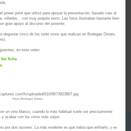
ada.
 power point que utilizó para apoyar la presentación, basado casi al
a, viñedos... con muy poquito texto. Las fotos ilustraban bastante bien
e un gran apoyo al discurso del ponente.
ara degustar cinco de los siete vinos que realizan en Bodegas Ostatu
is).
guientes, en este orden:
-
Ver ficha
ha
Vinos Bodegas Ostatu
con un vino blanco, cuando lo más habitual suele ser precisamente
 y acabar con los vinos más viejos.
timo por dos razones. La más evidente es que había que enfriarlo, y es