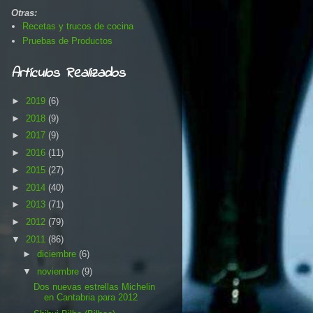
Otras:
Recetas y trucos de cocina
Pruebas de Productos
Artículos Realizados
►
2019
(6)
►
2018
(9)
►
2017
(9)
►
2016
(11)
►
2015
(27)
►
2014
(40)
►
2013
(71)
►
2012
(79)
▼
2011
(86)
►
diciembre
(6)
▼
noviembre
(9)
Dos nuevas estrellas Michelin
en Cantabria para 2012