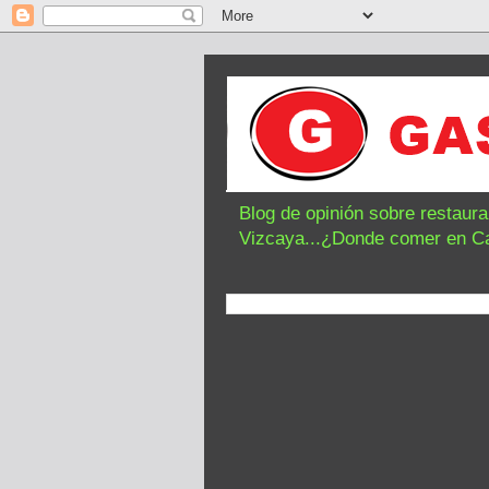
Blog de opinión sobre restaur
Vizcaya...¿Donde comer en C