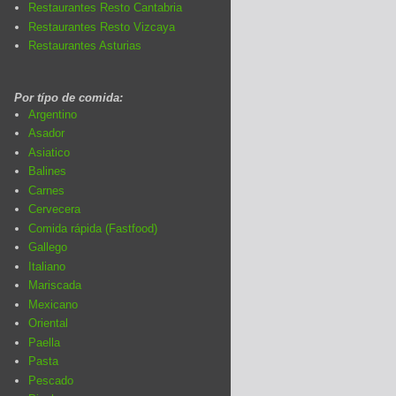
Restaurantes Resto Cantabria
Restaurantes Resto Vizcaya
Restaurantes Asturias
Por típo de comida:
Argentino
Asador
Asiatico
Balines
Carnes
Cervecera
Comida rápida (Fastfood)
Gallego
Italiano
Mariscada
Mexicano
Oriental
Paella
Pasta
Pescado