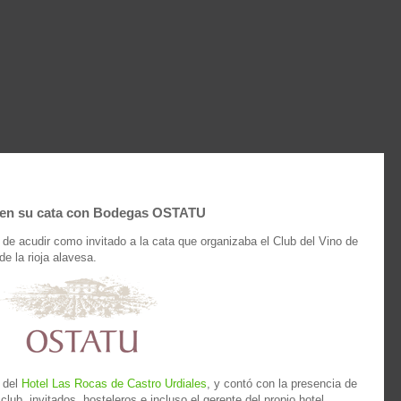
 en su cata con Bodegas OSTATU
 de acudir como invitado a la cata que organizaba el Club del Vino de
e la rioja alavesa.
a del
Hotel Las Rocas de Castro Urdiales
, y contó con la presencia de
ub, invitados, hosteleros e incluso el gerente del propio hotel.