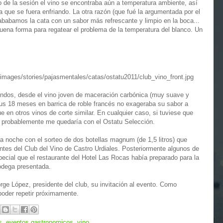
zo de la sesión el vino se encontraba aún a temperatura ambiente, así
ra que se fuera enfriando. La otra razón (que fué la argumentada por el
ababamos la cata con un sabor más refrescante y limpio en la boca...
uena forma para regatear el problema de la temperatura del blanco. Un
ndos, desde el vino joven de maceración carbónica (muy suave y
 sus 18 meses en barrica de roble francés no exageraba su sabor a
 en otros vinos de corte similar. En cualquier caso, si tuviese que
, probablemente me quedaría con el Ostatu Selección.
la noche con el sorteo de dos botellas magnum (de 1,5 litros) que
ntes del Club del Vino de Castro Urdiales. Posteriormente algunos de
cial que el restaurante del Hotel Las Rocas había preparado para la
bodega presentada.
rge López, presidente del club, su invitación al evento. Como
poder repetir próximamente.
s
,
eventos gastronomicos
,
vino