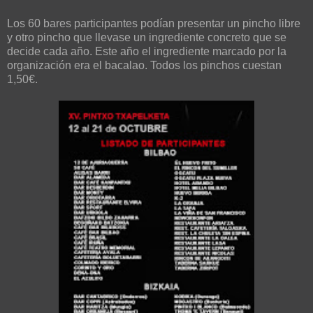
Los 60 bares participantes podían presentar un pincho libre
y otro pincho que llevase un ingrediente concreto que se
decide cada año. Este año el ingrediente marcado por la
organización era el bacalao. Todos los pinchos cuestan
1,50€.