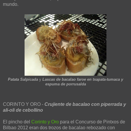
mundo.
Patata Salpicada
y
Lascas de bacalao faroe en txapata-tumaca y
espuma de porrusalda
CORINTO Y ORO -
Crujiente de bacalao con piperrada y
ali-oli de cebollino
El pincho del
Corinto y Oro
para el Concurso de Pintxos de
Bilbao 2012 eran dos trozos de bacalao rebozado con