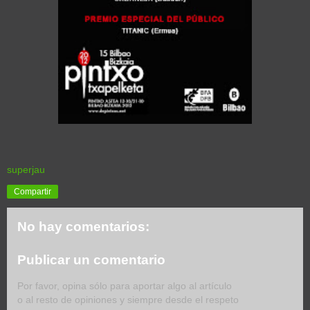
superjau
Compartir
No hay comentarios:
Publicar un comentario
Por favor, opina sólo para aportar algo al artículo
o al resto de opiniones y siempre desde el respeto