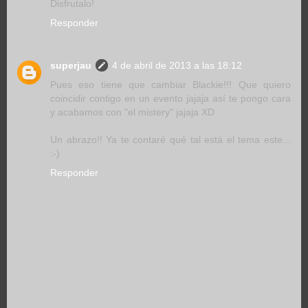
Disfrutalo!
Responder
superjau
4 de abril de 2013 a las 18:12
Pues eso tiene que cambiar Blackie!!! Que quiero
coincidir contigo en un evento jajaja así te pongo cara
y acabamos con "el mistery" jajaja XD
Un abrazo!! Ya te contaré qué tal está el tema este...
:-)
Responder