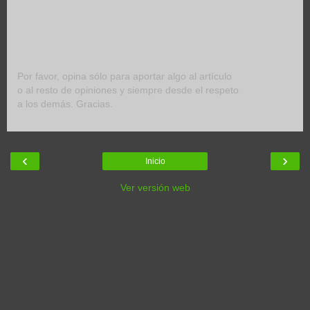
Por favor, opina sólo para aportar algo al artículo
o al resto de opiniones y siempre desde el respeto
a los demás. Gracias.
‹
›
Inicio
Ver versión web