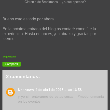
Gintonic de Brockmans... ¿a que apetece?
Bueno esto es todo por ahora.
En la próxima entrada del blog os contaré cómo fue la
experiencia. Hasta entonces, ¡un abrazo y gracias por
leerme!
.
superjau
Compartir
2 comentarios:
Unknown
4 de abril de 2013 a las 16:58
y yo sin enterarme de estas cosas... #metienenmania
en los eventos!!!