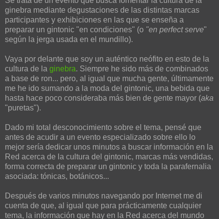
Se trata de un evento que busca fomentar la cultura de la
ginebra mediante degustaciones de las distintas marcas
participantes y exhibiciones en las que se enseña a
preparar un gintonic "en condiciones" (o
"en perfect serve
"
según la jerga usada en el mundillo).
Vaya por delante que soy un auténtico neófito en esto de la
cultura de la
ginebra
. Siempre he sido más de combinados
a base de ron... pero, al igual que mucha gente, últimamente
me he ido sumando a la moda del gintonic, una bebida que
hasta hace poco consideraba más bien de gente mayor (
aka
"puretas").
Dado mi total desconocimiento sobre el tema, pensé que
antes de acudir a un evento especializado sobre ello lo
mejor sería dedicar unos minutos a buscar información en la
Red acerca de la cultura del gintonic, marcas más vendidas,
forma correcta de preparar un gintonic y toda la parafernalia
asociada: tónicas, botánicos...
Después de varios minutos navegando por Internet me di
cuenta de que, al igual que para prácticamente cualquier
tema, la información que hay en la Red acerca del mundo