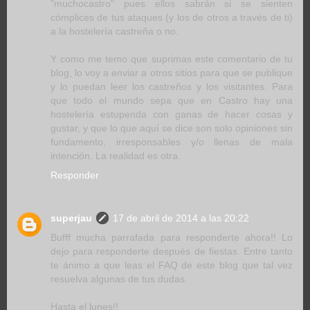
"muchocastro" pues ellos sabrán si se sienten
cómplices de tus ataques (y los de otros a través de ti)
a la hostelería castreña o no.
Y como me temo que suprimas este comentario de tu
blog, lo voy a enviar a otros sitios para que se publique
y lo puedan leer los castreños y los visitantes. Para
que todo el mundo sepa que en Castro hay una
hostelería estupenda con ganas de hacer cosas y
gustar, y que lo que aquí se dice son solo opiniones sin
fundamento, irresponsables y/o llenas de mala
intención. La realidad es otra.
Responder
superjau
17 de abril de 2014 a las 20:22
Bufff mucha parrafada para responderte ahora!! Lo
dejo para responderte después de fiestas. Entre tanto
te ánimo a que leas el FAQ de este blog que tal vez
resuelva algunas de tus dudas.
Hasta el lunes!!