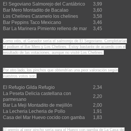
El Segoviano Salmorejo del Cantábrico
3,99
Bar Mero Montadito de Bacalao
3,60
Los Chelines Caramelo los chelines
3,58
Bar Peppins Taco Mexicano
3,46
Bar La Marinera Pimiento relleno de mar
3,45
Como véis, el Ganador sería el salmorejo de El Segoviano. Completarían
el podium el Bar Mero y Los Chelines. Estoy bastante de acuerdo con el
resultado de las votaciones, aunque no visité Los Chelines.
Por otro lado, los pinchos que obtendrían una peor valoración según
vuestros votos son:
El Refugio Gilda Refugio
2,34
La Peseta Delicia castellana con
2,20
parmesano
Bar La Meji Montadito de mejillón
2,00
La Lecheria Lecheria de Pollo
1,91
Casa del Mar Huevo cocido con gamba
1,83
El premio al peor pincho sería para el Huevo con gamba de La Casa del