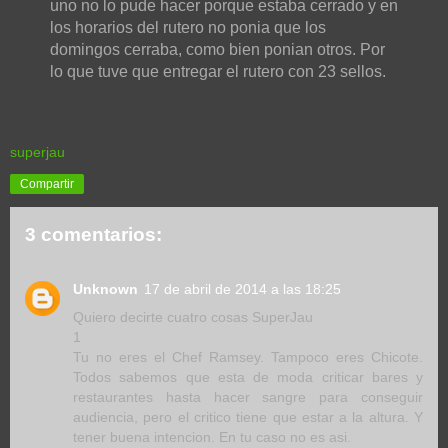
uno no lo pude hacer porque estaba cerrado y en
los horarios del rutero no ponia que los
domingos cerraba, como bien ponian otros. Por
lo que tuve que entregar el rutero con 23 sellos.
superjau
Compartir
3 comentarios:
Unknown
17 de abril de 2014 a las 18:25
Quiero decirte cuatro cosas SuperJau
1
Tu no eres el Chef Ramsey. Tampoco eres Chicote.
Todos sabemos que esta de moda criticar bares y
restaurantes hasta hacer sangre para conseguir
audiencia, pero el critico tiene que estar a la altura. Y
tener buena intencion. En tu caso no es asi.