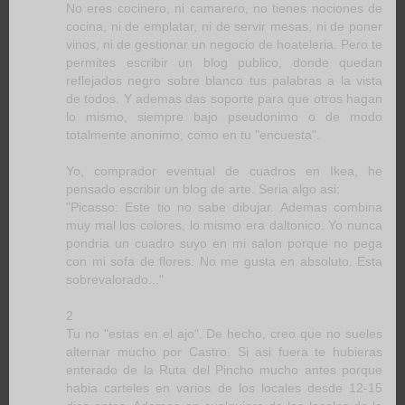
No eres cocinero, ni camarero, no tienes nociones de
cocina, ni de emplatar, ni de servir mesas, ni de poner
vinos, ni de gestionar un negocio de hoateleria. Pero te
permites escribir un blog publico, donde quedan
reflejados negro sobre blanco tus palabras a la vista
de todos. Y ademas das soporte para que otros hagan
lo mismo, siempre bajo pseudonimo o de modo
totalmente anonimo, como en tu "encuesta".
Yo, comprador eventual de cuadros en Ikea, he
pensado escribir un blog de arte. Seria algo asi:
"Picasso: Este tio no sabe dibujar. Ademas combina
muy mal los colores, lo mismo era daltonico. Yo nunca
pondria un cuadro suyo en mi salon porque no pega
con mi sofa de flores. No me gusta en absoluto. Esta
sobrevalorado..."
2
Tu no "estas en el ajo". De hecho, creo que no sueles
alternar mucho por Castro. Si asi fuera te hubieras
enterado de la Ruta del Pincho mucho antes porque
habia carteles en varios de los locales desde 12-15