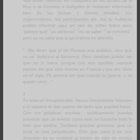
dias antes. Ademas en cualquiera de los locales de la
Rua o la Correria o Ardigales te hubieran informado
bien de las fechas y demas detalles, sus
organizadores, los participantes etc. Asi tu hubieras
podido informar aqui en vez de soltar todos esos
"parece que" "ya veremos" "no se sabe" " se rumorea",
pero ya se sabe que la ignorancia es atrevida.
"...Me dicen que el tal Picasso era andaluz, raro que
no se dedicara al flamenco. Pero tambien puede ser
que no lo fuera, porque con ese apellido...aunque
parece ser que vivio mucho en Francia y por ahi. Vivio
en el siglo XX, parece ser que cuando la guerra, y se
quedo calvo..."
3
Tu eres un irresponsable. Haces comentarios hirientes
y ni siquiera te das cuenta del daño que puedes hacer.
Con tus palabras escritas publicamente puedes
provocar que un evento como este no funcione todo lo
bien que podria. Tambien puedes provocar que un
local se vea perjudicado. Esto que para ti es una
diversión es en realidad el medio de vida de mucha