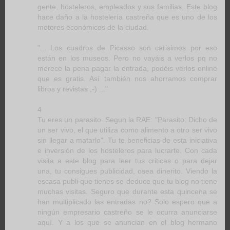
gente, hosteleros, empleados y sus familias. Este blog
hace daño a la hostelería castreña que es uno de los
motores económicos de la ciudad.
"... Los cuadros de Picasso son carisimos por eso
están en los museos. Pero no vayáis a verlos pq no
merece la pena pagar la entrada, podéis verlos online
que es gratis. Así también nos ahorramos comprar
libros y revistas ;-) ..."
4
Tu eres un parasito. Segun la RAE: "Parasito: Dicho de
un ser vivo, el que utiliza como alimento a otro ser vivo
sin llegar a matarlo". Tu te beneficias de esta iniciativa
e inversión de los hosteleros para lucrarte. Con cada
visita a este blog para leer tus criticas o para dejar
una, tu consigues publicidad, osea dinerito. Viendo la
escasa publi que tienes se deduce que tu blog no tiene
muchas visitas. Seguro que durante esta quincena se
han multiplicado las entradas no? Solo espero que a
ningún empresario castreño se le ocurra anunciarse
aquí. Y a los que se anuncian en el blog hermano