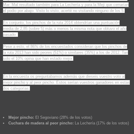
Mar. Mal resultado también para La Lechería y para la Meji que cerrarían
el podio por abajo. Visto lo visto, acerté no visitando ninguno de los 5.
En conjunto, los pinchos de la ruta 2014 obtendrían una puntuación
media de 2,85 (sobre 5) más o menos la misma nota que obtuvo el año
pasado.
Pese a esto, el 86% de los encuestados consideran que los pinchos de
la ruta 2013 han sido peores (51%) o similares (35%) a los de 2012. Tan
solo el 10% opina que han estado mejor.
En la encuesta os preguntabamos además que dieseis vuestro voto al
mejor pincho y al peor pincho. Estos serían vuestros ganadores en estas
dos categorías:
Mejor pincho:
El Segoviano (28% de los votos)
Cuchara de madera al peor pincho:
La Lechería (17% de los votos)