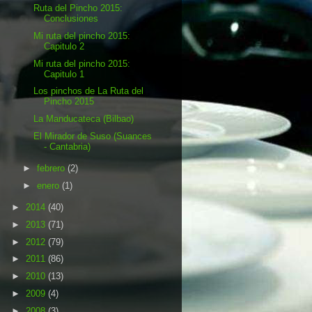
Ruta del Pincho 2015:
Conclusiones
Mi ruta del pincho 2015:
Capitulo 2
Mi ruta del pincho 2015:
Capitulo 1
Los pinchos de La Ruta del
Pincho 2015
La Manducateca (Bilbao)
El Mirador de Suso (Suances
- Cantabria)
►
febrero
(2)
►
enero
(1)
►
2014
(40)
►
2013
(71)
►
2012
(79)
►
2011
(86)
►
2010
(13)
►
2009
(4)
►
2008
(3)