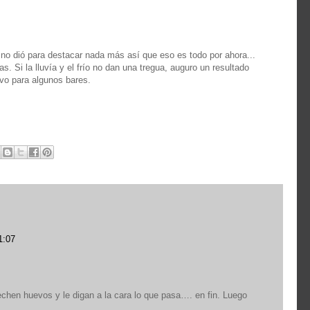
a no dió para destacar nada más así que eso es todo por ahora...
s. Si la lluvía y el frío no dan una tregua, auguro un resultado
lvo para algunos bares.
1:07
chen huevos y le digan a la cara lo que pasa…. en fin. Luego