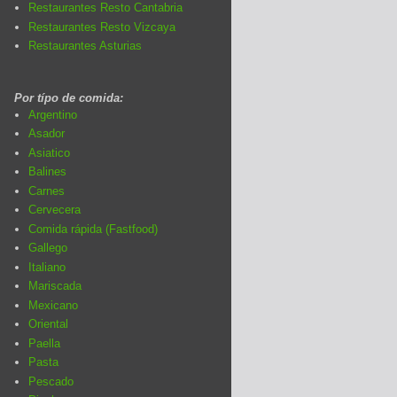
Restaurantes Resto Cantabria
Restaurantes Resto Vizcaya
Restaurantes Asturias
Por típo de comida:
Argentino
Asador
Asiatico
Balines
Carnes
Cervecera
Comida rápida (Fastfood)
Gallego
Italiano
Mariscada
Mexicano
Oriental
Paella
Pasta
Pescado