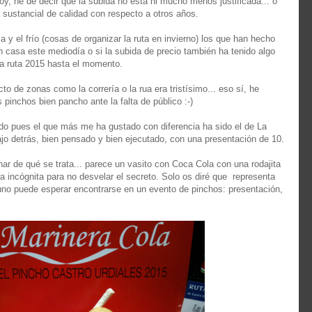
oy, he de decir que la subida no está ni mucho menos justificada... o
sustancial de calidad con respecto a otros años.
via y el frío (cosas de organizar la ruta en invierno) los que han hecho
casa este mediodía o si la subida de precio también ha tenido algo
la ruta 2015 hasta el momento.
to de zonas como la correría o la rua era tristísimo... eso sí, he
pinchos bien pancho ante la falta de público :-)
do pues el que más me ha gustado con diferencia ha sido el de La
jo detrás, bien pensado y bien ejecutado, con una presentación de 10.
nar de qué se trata... parece un vasito con Coca Cola con una rodajita
la incógnita para no desvelar el secreto. Solo os diré que representa
uno puede esperar encontrarse en un evento de pinchos: presentación,