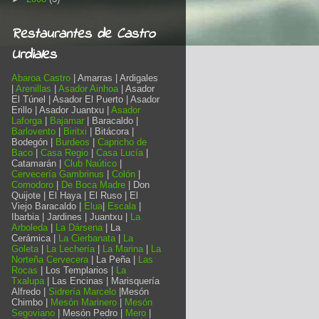
Restaurantes de Castro
Urdiales
Abaroa Castro
| Amarras | Ardigales
|
Arenillas
|
Asador Ainhoa
| Asador
El Túnel | Asador El Puerto | Asador
Erillo | Asador Juantxu |
Asador
Laforga
|
Bajamar
| Baracaldo |
Barlovento
|
Biritxi
| Bitácora |
Bodegón |
Burdeos
|
Capricho de
Baco
|
Casa Regio
|
Casa Lucía
|
Catamarán |
Club Naútico
|
Cervecería Gambrinus
|
Colón
|
Comodoro
|
De Boca Madre
| Don
Quijote | El Haya | El Ruso | El
Viejo Baracaldo |
Elua
|
Escala
|
Ibarbia | Jardines | Juantxu |
La
Arboleda
|
La Dársena
| La
Cerámica |
La Cierbanata
|
La
Goleta
|
La Lechería
|
La Marina
|
La
Norteña Cervecera
| La Peña |
Las
Rocas
| Los Templarios |
La
Txalupa
| Las Encinas | Marisquería
Alfredo |
Sidrería Marcelo
|Mesón
Chimbo |
Mesón Marinero
|
Mesón
Segoviano
| Mesón Pedro |
Mero
|