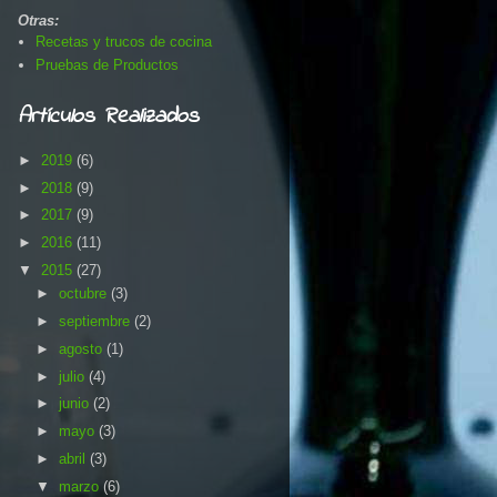
Otras:
Recetas y trucos de cocina
Pruebas de Productos
Artículos Realizados
►
2019
(6)
►
2018
(9)
►
2017
(9)
►
2016
(11)
▼
2015
(27)
►
octubre
(3)
►
septiembre
(2)
►
agosto
(1)
►
julio
(4)
►
junio
(2)
►
mayo
(3)
►
abril
(3)
▼
marzo
(6)