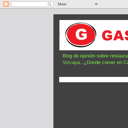
Blog de opinión sobre restaur
Vizcaya...¿Donde comer en C