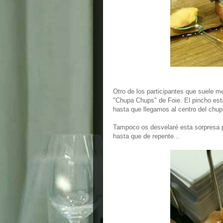
Otro de los participantes que suele m
"Chupa Chups" de Foie. El pincho está
hasta que llegamos al centro del chu
Tampoco os desvelaré esta sorpresa p
hasta que de repente...