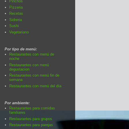
Pinchos
Pizzeria
Recetas
Sidreria
Sushi
Vegetariano
Por tipo de menú:
Restaurantes con menú de
noche
Restaurantes con menú
degustacion
Restaurantes con menú fin de
semana
Restaurantes con menú del día
Por ambiente:
Restaurantes para comidas
familiares
Restaurantes para grupos
Restaurantes para parejas