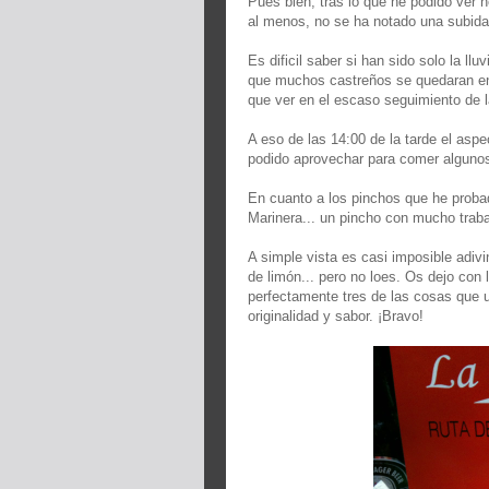
Pues bien, tras lo que he podido ver h
al menos, no se ha notado una subida 
Es dificil saber si han sido solo la llu
que muchos castreños se quedaran en 
que ver en el escaso seguimiento de 
A eso de las 14:00 de la tarde el aspec
podido aprovechar para comer algunos 
En cuanto a los pinchos que he proba
Marinera... un pincho con mucho traba
A simple vista es casi imposible adivi
de limón... pero no loes. Os dejo con 
perfectamente tres de las cosas que 
originalidad y sabor. ¡Bravo!