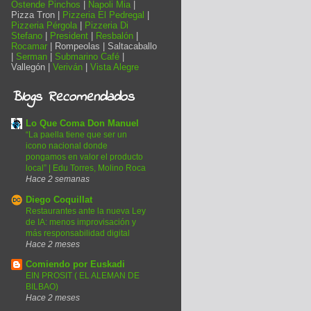
Ostende Pinchos
|
Napoli Mia
|
Pizza Tron |
Pizzeria El Pedregal
|
Pizzeria Pérgola
|
Pizzeria Di
Stefano
|
President
|
Resbalón
|
Rocamar
| Rompeolas | Saltacaballo
|
Serman
|
Submarino Café
|
Vallegón |
Veriván
|
Vista Alegre
Blogs Recomendados
Lo Que Coma Don Manuel
“La paella tiene que ser un
icono nacional donde
pongamos en valor el producto
local” | Edu Torres, Molino Roca
Hace 2 semanas
Diego Coquillat
Restaurantes ante la nueva Ley
de IA: menos improvisación y
más responsabilidad digital
Hace 2 meses
Comiendo por Euskadi
EIN PROSIT ( EL ALEMAN DE
BILBAO)
Hace 2 meses