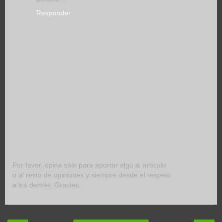
Responder
Por favor, opina sólo para aportar algo al artículo
o al resto de opiniones y siempre desde el respeto
a los demás. Gracias.