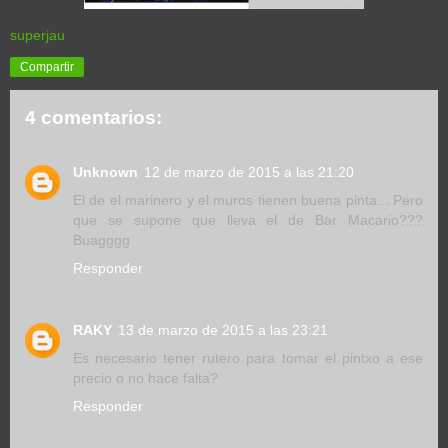
superjau
Compartir
4 comentarios:
Unknown
12 de marzo de 2015 a las 21:20
El de el marinero y el muros tienen buena pinta... Pero
que se supone que lleva el de Bar Macario???
Buagggg
Responder
RAKY
13 de marzo de 2015 a las 23:21
Es necesario tener rutero para tomar el pintxo a ese
precio o no hace falta?
Responder