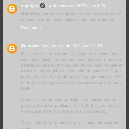
superjau
14 de marzo de 2015 a las 8:28
Hola Raky, hay que comprar el rutero al precio de 1€
en cualquiera de los establecimientos participantes.
Responder
Unknown
15 de marzo de 2015 a las 17:18
Me parece de verguenza algunos pintxos hasta
insultantes.Quien determina que pintxos y locales
participan? que baremo siguen?el año paso ya deje el
rutero al tercer pintxo, este año ni participo 3 que
parece se lo han currado, paso de pagar rutero y 2,50
€ , todo esto me parece una tomadura de pelo en toda
regla.
Si ya se, diran pues no participes...efectivamente es lo
que voy hacer no participar, los 2,50 € ( y menos ) ya
me lo gasto en el sitio que quiera y sin ruteros...
Vaya imagen para castro y la hosteleria castreña,
penoso...