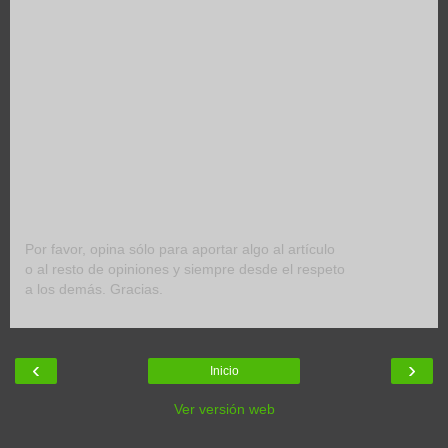
Por favor, opina sólo para aportar algo al artículo
o al resto de opiniones y siempre desde el respeto
a los demás. Gracias.
‹
›
Inicio
Ver versión web