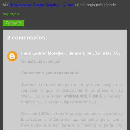
Ver
Restaurantes Castro Urdiales... y más
en un mapa más grande
superjau
Compartir
2 comentarios:
Iñigo Ladrón Morales
8 de enero de 2014 a las 0:57
Genial post superjau!
Ciertamente,
¡un espectáculo!
.
Tuvimos la suerte de que un muy buen amigo nos
regalase lo que el restaurante Mina ofrece en su
Web,... Lo que llaman
#MINAEXPERIENCE
y fue algo
fantástico,... Un regalo hiper-acertado ;-)
Coincido 100% en todo lo que comentas, incluso en su
localización y el tema del aparcamiento, pero, como
bien dices, aun así merece (y mucho) la pena. Por