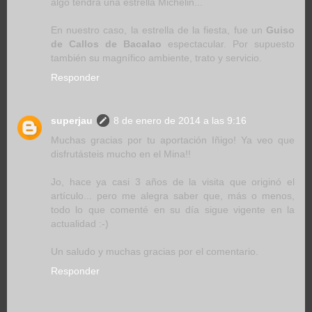
algo tendrá una estrella Michelin...
En nuestro caso, la estrella de la fiesta, fue un
Guiso
de Callos de Bacalao
espectacular. Por supuesto
también su magnífico ambiente, trato y servicio.
Responder
superjau
8 de enero de 2014 a las 9:16
Muchas gracias por tu aportación Iñigo! Ya veo que
disfrutásteis mucho en el Mina!!
Jo, hace ya casi 3 años de la visita que originó el
artículo... pero me alegra saber que, más o menos,
todo lo que comenté en su día sigue vigente en la
actualidad :-)
Un saludo y muchas gracias por el comentario.
Responder