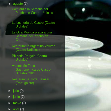
▼
agosto
(7)
Comienza la Semana del
Pincho en Castro Urdiales
/...
La Lechería de Castro (Castro
Urdiales)
La Otra Movida prepara una
Semana del Pincho en
Ca...
Restaurante Argentino Verivan
(Castro Urdiales)
Pizzeria Pergola (Castro
Urdiales)
Valoración Feria
Gastronómica de Castro
Urdiales 2011
Restaurante Torre Salazar
(Portugalete)
►
julio
(9)
►
junio
(7)
►
mayo
(7)
►
abril
(7)