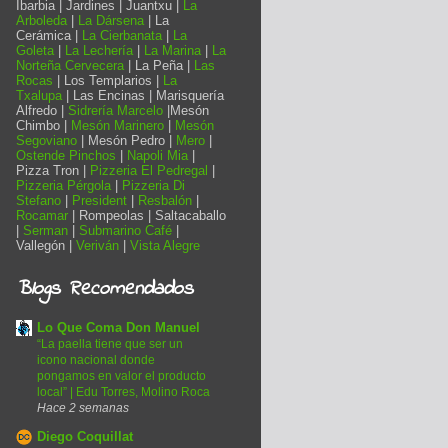
Ibarbia | Jardines | Juantxu |
La
Arboleda
|
La Dársena
| La
Cerámica |
La Cierbanata
|
La
Goleta
|
La Lechería
|
La Marina
|
La
Norteña Cervecera
| La Peña |
Las
Rocas
| Los Templarios |
La
Txalupa
| Las Encinas | Marisquería
Alfredo |
Sidrería Marcelo
|Mesón
Chimbo |
Mesón Marinero
|
Mesón
Segoviano
| Mesón Pedro |
Mero
|
Ostende Pinchos
|
Napoli Mia
|
Pizza Tron |
Pizzeria El Pedregal
|
Pizzeria Pérgola
|
Pizzeria Di
Stefano
|
President
|
Resbalón
|
Rocamar
| Rompeolas | Saltacaballo
|
Serman
|
Submarino Café
|
Vallegón |
Veriván
|
Vista Alegre
Blogs Recomendados
Lo Que Coma Don Manuel
“La paella tiene que ser un
icono nacional donde
pongamos en valor el producto
local” | Edu Torres, Molino Roca
Hace 2 semanas
Diego Coquillat