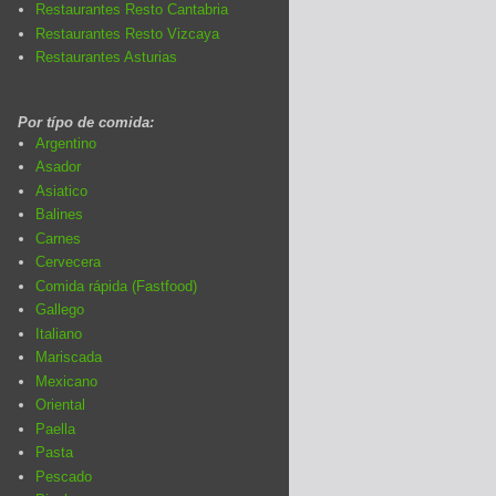
Restaurantes Resto Cantabria
Restaurantes Resto Vizcaya
Restaurantes Asturias
Por típo de comida:
Argentino
Asador
Asiatico
Balines
Carnes
Cervecera
Comida rápida (Fastfood)
Gallego
Italiano
Mariscada
Mexicano
Oriental
Paella
Pasta
Pescado