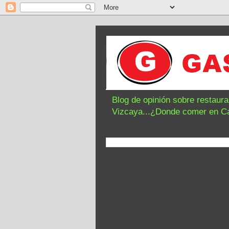
Blog de opinión sobre restaur
Vizcaya...¿Donde comer en C