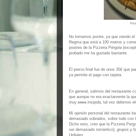
Pizz
No tomamos postre, ya que viendo el p
Regma que está a 100 metros y comer 
postres de la Pizzeria Pérgola (exce
probado me ha gustado bastante.
El precio final fue de unos 35€ que p
ya permite el pago con tarjeta.
En general, salimos del restaurante 
que aunque no era exactamente la qu
muy
sosa
insipida, tal vez debimos el
Mi opinión personal del restaurante i
demasiado sobrados, sobre todo con lo
Dicho esto, creo que la Pizzeria Perg
ser demasiado romántico), grupos y fam
Urdiales.