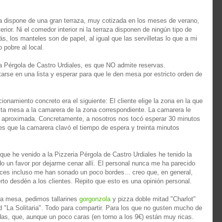
ola dispone de una gran terraza, muy cotizada en los meses de verano,
ior. Ni el comedor interior ni la terraza disponen de ningún tipo de
más, los manteles son de papel, al igual que las servilletas lo que a mi
 pobre al local.
a Pérgola de Castro Urdiales, es que NO admite reservas.
tarse en una lista y esperar para que le den mesa por estricto orden de
ncionamiento concreto era el siguiente: El cliente elige la zona en la que
licita mesa a la camarera de la zona correspondiente. La camarera le
ra aproximada. Concretamente, a nosotros nos tocó esperar 30 minutos
o es que la camarera clavó el tiempo de espera y treinta minutos
que he venido a la Pizzeria Pérgola de Castro Urdiales he tenido la
 un favor por dejarme cenar allí. El personal nunca me ha parecido
es incluso me han sonado un poco bordes... creo que, en general,
rto desdén a los clientes. Repito que esto es una opinión personal.
ra mesa, pedimos tallarines
gorgonzola
y pizza doble mitad "Charlot"
ad "La Solitaria". Todo para compartir. Para los que no gusten mucho de
as, que, aunque un poco caras (en torno a los 9€) están muy ricas.