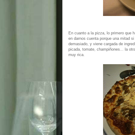
En cuanto a la pizza, lo primero que 
en darnos cuenta porque una mitad si 
demasiado, y viene cargada de ingredi
picada, tomate, champiñones... la otra
muy rica.