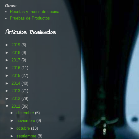
Otras:
Recetas y trucos de cocina
Pruebas de Productos
Artículos Realizados
►
2019
(6)
►
2018
(9)
►
2017
(9)
►
2016
(11)
►
2015
(27)
►
2014
(40)
►
2013
(71)
►
2012
(79)
▼
2011
(86)
►
diciembre
(6)
►
noviembre
(9)
►
octubre
(13)
►
septiembre
(8)