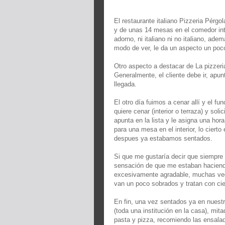
El restaurante italiano Pizzeria Pérg
y de unas 14 mesas en el comedor inter
adorno, ni italiano ni no italiano, ade
modo de ver, le da un aspecto un poco
Otro aspecto a destacar de La pizzeri
Generalmente, el cliente debe ir, apun
llegada.
El otro día fuimos a cenar allí y el fu
quiere cenar (interior o terraza) y so
apunta en la lista y le asigna una ho
para una mesa en el interior, lo ciert
despues ya estabamos sentados.
Si que me gustaría decir que siempre 
sensación de que me estaban haciendo
excesivamente agradable, muchas vec
van un poco sobrados y tratan con cie
En fin, una vez sentados ya en nuest
(toda una institución en la casa), mit
pasta y pizza, recomiendo las ensalad