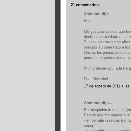
21 comentarios:
Anónimo dijo...
Hola,
Me gustaría deciros que lo
decís haber recibido en la p
Si lleva abierta tantos año
sino por su buen trato a lo
Quizás los juicios persona
porque son personales y qu
Ánimo desde aquí a la Perg
Fdo: Mini chef
17 de agosto de 2011 a las
Anónimo dijo...
En mi opinión la comida (en
Pero lo que me parece que 
- en permitir reservas (yo 
cenar)
- en permitir el pago con t