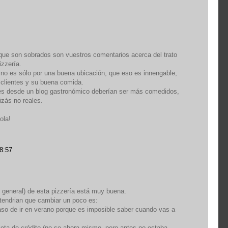
 que son sobrados son vuestros comentarios acerca del trato
izzería.
s no es sólo por una buena ubicación, que eso es innengable,
s clientes y su buena comida.
les desde un blog gastronómico deberían ser más comedidos,
izás no reales.
ola!
 8:57
 general) de esta pizzería está muy buena.
tendrian que cambiar un poco es:
paso de ir en verano porque es imposible saber cuando vas a
arjeta de crédito (no se ahora mismo, pero antes no estaba