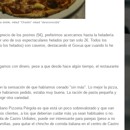
a doble, mitad "Charlot" mitad "desconocida"
recio de los postres (5€), preferimos acercarnos hasta la heladería
uno de sus espectaculares helados por tan solo 2€. Todos los
pto los helados) son caseros, destacando el Goxua que cuando lo he
agamos con dinero, pese a que desde hace algún tiempo, el restaurante
con la sensación de que habíamos cenado "sin más". Lo mejor la pizza,
e habíamos pedido, estaba muy buena. La ración de pasta pequeña y
egir otra variedad.
taliano Pizzeria Pérgola es que está un poco sobrevalorado y que van
s clientes, a los que deberían cuidar más ya sean habituales o no.
ola de Castro Urdiales, puede ser interesante para parejas (pese a no
ilias, para quitar el chincho de comida italiana en el centro de Castro