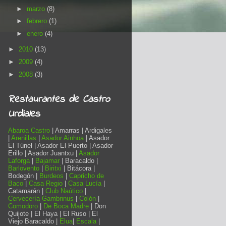
►
marzo
(8)
►
febrero
(1)
►
enero
(4)
►
2010
(13)
►
2009
(4)
►
2008
(3)
Restaurantes de Castro
Urdiales
Abaroa Castro
| Amarras | Ardigales
|
Arenillas
|
Asador Ainhoa
| Asador
El Túnel | Asador El Puerto | Asador
Erillo | Asador Juantxu |
Asador
Laforga
|
Bajamar
| Baracaldo |
Barlovento
|
Biritxi
| Bitácora |
Bodegón |
Burdeos
|
Capricho de
Baco
|
Casa Regio
|
Casa Lucía
|
Catamarán |
Club Naútico
|
Cervecería Gambrinus
|
Colón
|
Comodoro
|
De Boca Madre
| Don
Quijote | El Haya | El Ruso | El
Viejo Baracaldo |
Elua
|
Escala
|