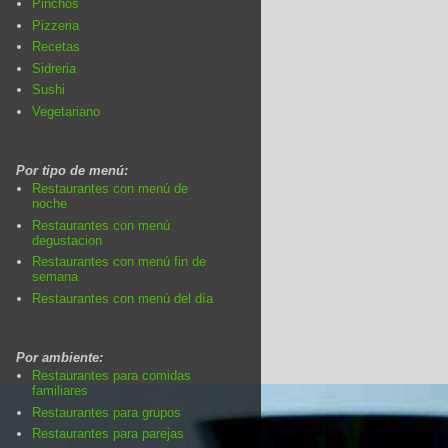
Pinchos
Pizzeria
Recetas
Sidreria
Sushi
Vegetariano
Por tipo de menú:
Restaurantes con menú de
noche
Restaurantes con menú
degustacion
Restaurantes con menú fin de
semana
Restaurantes con menú del día
Por ambiente:
Restaurantes para comidas
familiares
Restaurantes para grupos
Restaurantes para parejas