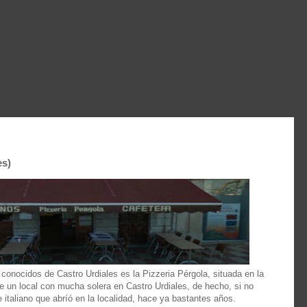
es)
 conocidos de Castro Urdiales es la Pizzeria Pérgola, situada en la
de un local con mucha solera en Castro Urdiales, de hecho, si no
e italiano que abríó en la localidad, hace ya bastantes años.