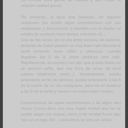
relación calidad precio.
Sin embargo, al igual que Superjau, en algunas
ocasiones (he tenido algún encontronazo con sus
empleados y desconozco si también con el dueño (si
estaba de cocinero hace tiempo entonces sí)...
Una de las veces, en un día entre semana de invierno,
después de haber pasado un muy buen rato durante la
tarde tomando unos cafés y refrescos, cuando
llegaban las 8 de la tarde pedimos otro café.
Rápidamente, el cocinero nos dijo que a esas horas no
se servían cafés, que era hora de cenar (el local
estaba totalmente vació...). Sinceramente, puedo
entenderlo en fin de semana, puedo entenderlo a las 9
de la noche de un día cualquiera, pero no en invierno
a las 8 de la tarde y menos con esos malos modos...
Consecuencia de aquel encontronazo y de algún otro
menor (como decir con muy malos modos que no se
puede pagar con tarjeta, como si de verdad fuera algo
raro en el siglo XXI...) estuvimos un año sin volver...