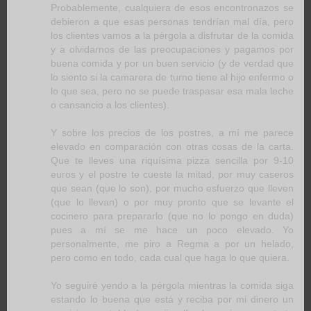
Probablemente, cualquiera de esos encontronazos se
debieron a que esas personas tendrían mal día, pero
los clientes vamos a la pérgola a disfrutar de la comida
y a olvidarnos de las preocupaciones y pagamos por
buena comida y por un buen servicio (y de verdad que
lo siento si la camarera de turno tiene al hijo enfermo o
lo que sea, pero no se puede traspasar esa mala leche
o cansancio a los clientes).
Y sobre los precios de los postres, a mí me parece
elevado en comparación con otras cosas de la carta.
Que te lleves una riquísima pizza sencilla por 9-10
euros y el postre te cueste la mitad, por muy caseros
que sean (que lo son), por mucho esfuerzo que lleven
(que lo llevan) o por muy pronto que se levante el
cocinero para prepararlo (que no lo pongo en duda)
pues a mí se me hace un poco elevado. Yo
personalmente, me piro a Regma a por un helado,
pero como en todo, cada cual que haga lo que quiera.
Yo seguiré yendo a la pérgola mientras la comida siga
estando lo buena que está y reciba por mi dinero un