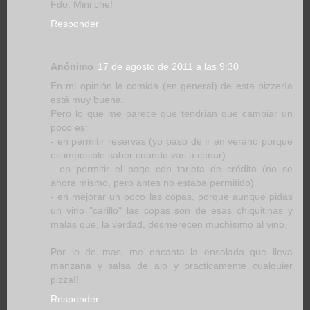
Fdo: Mini chef
Responder
Anónimo
17 de agosto de 2011 a las 9:30
En mi opinión la comida (en general) de esta pizzería
está muy buena.
Pero lo que me parece que tendrian que cambiar un
poco es:
- en permitir reservas (yo paso de ir en verano porque
es imposible saber cuando vas a cenar)
- en permitir el pago con tarjeta de crédito (no se
ahora mismo, pero antes no estaba permitido)
- en mejorar un poco las copas, porque aunque pidas
un vino "carillo" las copas son de esas chiquitinas y
malas que, la verdad, desmerecen muchísimo al vino.
Por lo de mas, me encanta la ensalada que lleva
manzana y salsa de ajo y practicamente cualquier
pizza!!
Responder