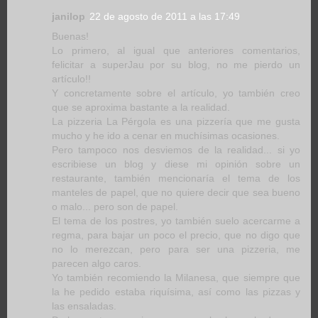
janilop
22 de agosto de 2011 a las 17:49
Buenas!
Lo primero, al igual que anteriores comentarios,
felicitar a superJau por su blog, no me pierdo un
artículo!!
Y concretamente sobre el artículo, yo también creo
que se aproxima bastante a la realidad.
La pizzeria La Pérgola es una pizzería que me gusta
mucho y he ido a cenar en muchísimas ocasiones.
Pero tampoco nos desviemos de la realidad... si yo
escribiese un blog y diese mi opinión sobre un
restaurante, también mencionaría el tema de los
manteles de papel, que no quiere decir que sea bueno
o malo... pero son de papel.
El tema de los postres, yo también suelo acercarme a
regma, para bajar un poco el precio, que no digo que
no lo merezcan, pero para ser una pizzeria, me
parecen algo caros.
Yo también recomiendo la Milanesa, que siempre que
la he pedido estaba riquísima, así como las pizzas y
las ensaladas.