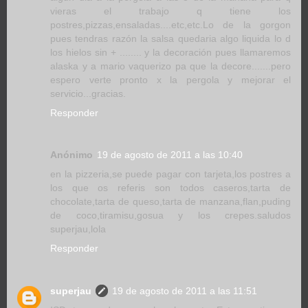
vieras el trabajo q tiene los
postres,pizzas,ensaladas....etc,etc.Lo de la gorgon
pues tendras razón la salsa quedaria algo liquida lo d
los hielos sin + ........ y la decoración pues llamaremos
alaska y a mario vaquerizo pa que la decore.......pero
espero verte pronto x la pergola y mejorar el
servicio...gracias.
Responder
Anónimo
19 de agosto de 2011 a las 10:40
en la pizzeria,se puede pagar con tarjeta,los postres a
los que os referis son todos caseros,tarta de
chocolate,tarta de queso,tarta de manzana,flan,puding
de coco,tiramisu,gosua y los crepes.saludos
superjau,lola
Responder
superjau
19 de agosto de 2011 a las 11:51