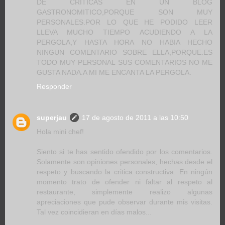
DE CRITICAS EN UN BLOG
GASTRONOMITICO,PORQUE SON MUY
PERSONALES.POR LO QUE HE PODIDO LEER
LLEVA MUCHO TIEMPO ACUDIENDO A LA
PERGOLA,Y HASTA HORA NO HABIA HECHO
NINGUN COMENTARIO SOBRE ELLA,PORQUE.ES
TODO MUY PERSONAL SUS COMENTARIOS NO ME
GUSTA NADA.A MI ME ENCANTA LA PERGOLA.
Responder
superjau
17 de agosto de 2011 a las 10:50
Hola mini chef!
Siento si te has sentido ofendido por los comentarios.
Solamente son opiniones personales, hechas desde el
respeto y buscando la critica constructiva. En ningún
momento trato de ofender ni faltar al respeto al
restaurante, simplemente realizo algunas
apreciaciones que pude observar durante mis visitas.
Tal vez coincidieran en días malos...