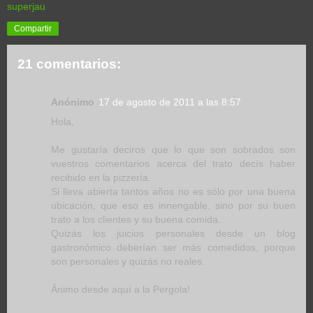
superjau
Compartir
21 comentarios:
Anónimo
17 de agosto de 2011 a las 8:57
Hola,
Me gustaría deciros que lo que son sobrados son
vuestros comentarios acerca del trato decís haber
recibido en la pizzería.
Si lleva abierta tantos años no es sólo por una buena
ubicación, que eso es innengable, sino por su buen
trato a los clientes y su buena comida.
Quizás los juicios personales desde un blog
gastronómico deberían ser más comedidos, porque
son personales y quizás no reales.
Ánimo desde aquí a la Pergola!