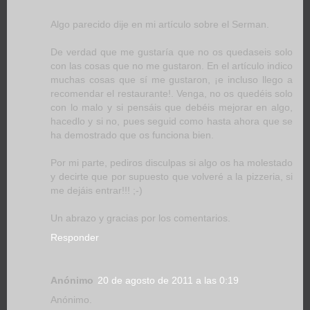
Algo parecido dije en mi artículo sobre el Serman.
De verdad que me gustaría que no os quedaseis solo
con las cosas que no me gustaron. En el artículo indico
muchas cosas que sí me gustaron, ¡e incluso llego a
recomendar el restaurante!. Venga, no os quedéis solo
con lo malo y si pensáis que debéis mejorar en algo,
hacedlo y si no, pues seguid como hasta ahora que se
ha demostrado que os funciona bien.
Por mi parte, pediros disculpas si algo os ha molestado
y decirte que por supuesto que volveré a la pizzeria, si
me dejáis entrar!!! ;-)
Un abrazo y gracias por los comentarios.
Responder
Anónimo
20 de agosto de 2011 a las 0:19
Anónimo.