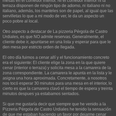
mesas en el comedor interior. Ni el comedor interior ni la
terraza disponen de ningún tipo de adorno, ni italiano ni no
italiano, además, los manteles son de papel, al igual que las
servilletas lo que a mi modo de ver, le da un aspecto un
poco pobre al local.
Otro aspecto a destacar de La pizzeria Pérgola de Castro
Urdiales, es que NO admite reservas. Generalmente, el
cliente debe ir, apuntarse en una lista y esperar para que le
den mesa por estricto orden de llegada.
El otro día fuimos a cenar allí y el funcionamiento concreto
era el siguiente: El cliente elige la zona en la que quiere
cenar (interior o terraza) y solicita mesa a la camarera de la
zona correspondiente. La camarera le apunta en la lista y le
asigna una hora aproximada. Concretamente, a nosotros
nos tocó esperar 30 minutos para una mesa en el interior, lo
cierto es que la camarera clavó el tiempo de espera y treinta
minutos despues ya estabamos sentados.
Si que me gustaría decir que siempre que he venido a la
Pizzeria Pérgola de Castro Urdiales he tenido la sensación
de que me estaban haciendo un favor por dejarme cenar