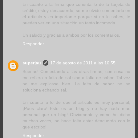
En cuanto a la firma que conenta lo de la tarjeta de
crédito, estoy desacuerdo, se me olvido comentarlo en
el articulo y es importante porque si no lo sabes, te
puedes ver en una situación un tanto incomoda.
Un saludo y gracias a ambos por los comentarios.
Responder
superjau
17 de agosto de 2011 a las 10:55
Buenas! Contestando a las otras firmas, con sosa no
me refiero a falta de sal sino a falta de sabor. Tal vez
no me explicase bien. La falta de sabor no se
soluciona echando sal.
En cuanto a lo de que el articulo es muy personal,
¡Pues claro! Esto es un blog y no hay nada mas
personal que un blog! Obviamente y como he dicho
muchas veces, no hace falta estar deacuerdo con lo
que escribo!
Responder