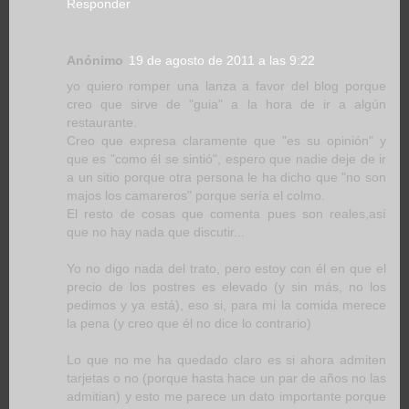
Responder
Anónimo
19 de agosto de 2011 a las 9:22
yo quiero romper una lanza a favor del blog porque
creo que sirve de "guia" a la hora de ir a algún
restaurante.
Creo que expresa claramente que "es su opinión" y
que es "como él se sintió", espero que nadie deje de ir
a un sitio porque otra persona le ha dicho que "no son
majos los camareros" porque sería el colmo.
El resto de cosas que comenta pues son reales,así
que no hay nada que discutir...
Yo no digo nada del trato, pero estoy con él en que el
precio de los postres es elevado (y sin más, no los
pedimos y ya está), eso si, para mi la comida merece
la pena (y creo que él no dice lo contrario)
Lo que no me ha quedado claro es si ahora admiten
tarjetas o no (porque hasta hace un par de años no las
admitian) y esto me parece un dato importante porque