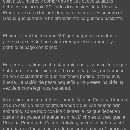
está a 100 metros y comer uno de sus espectaculares
helados por tan solo 2€. Todos los postres de la Pizzeria
Pérgola (excepto los helados) son caseros, destacando el
Goxua que cuando lo he probado me ha gustado bastante.
El precio final fue de unos 35€ que pagamos con dinero,
pese a que desde hace algún tiempo, el restaurante ya
permite el pago con tarjeta.
En general, salimos del restaurante con la sensación de que
habíamos cenado "sin más". Lo mejor la pizza, que aunque
no era exactamente la que habíamos pedido, estaba muy
buena. La ración de pasta pequeña y muy
sosa
insipida, tal
vez debimos elegir otra variedad.
Mi opinión personal del restaurante italiano Pizzeria Pérgola
es que está un poco sobrevalorado y que van demasiado
sobrados, sobre todo con los clientes, a los que deberían
cuidar más ya sean habituales o no. Dicho esto, creo que la
Pizzeria Pergola de Castro Urdiales, puede ser interesante
para parejas (pese a no ser demasiado romántico), grupos y