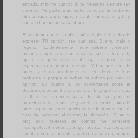
entrada, máxime cuando tú te muestras siempre tan
correcto. Me gustaría animarte, como ya he hecho en
otra ocasión, a que sigas adelante con este blog tal y
como lo has hecho hasta ahora.
Es evidente que en tu blog estás en pleno derecho de
expresar TU opinión, sea cual sea. Buena, mala o
regular... Evidentemente nadie debería pretender
encontrar aquí la verdad absoluta, sino la forma de
opinar de quien escribe el blog, en base a su
experiencia en primera persona. Y hay que decir lo
bueno y lo no tan bueno. No veo donde está el
problema ni porqué te tachan de sobrao por decir tu
opinión. En cuanto a los comentarios sobre la
decoración, encuentro que un buen blog que se precie
DEBE de incluir observaciones de este tipo, pues en
un restaurante no solo se goza de la comida, sino de
otros aspectos como precisamente la decoración, el
trato del personal, el confort, la ubicación... Si en tu
blog solo hablases de comida me parecería
incompleto. Al menos yo tengo muchas más cosas en
cuenta en un restaurante a parte de la comida, aunque