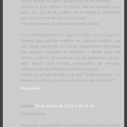
De las pastas no opino, porque no las he probado...
Quizás lo que menos me guste sea la lasagna, que
cada vez que la he pedido me ha dado la sensación
que únicamente llevaba jamon-york.
Pero en general, la comida está muy buena.
A mi personalmente me gusta el sitio, pero sí que es
verdad que podrían mejorar en algunas cosillas, ya
que están creciendo en Castro restaurantes del estilo
que pueden cogerles la delantera y desde aquí les
animo a que no se tomen a mal las opiniones, ya que
aquí tienen una buena oportunidad de recoger
opiniones de los clientes e intentar mejorar.
Como un amigo me dijo una vez "Si tienes razón, no
temas a la crítica, pero si no la tienes, aprovéchala!!"
Responder
Lupita
26 de marzo de 2012 a las 11:49
Hola Superjau
No puedo comprender los comentarios hostiles a esta