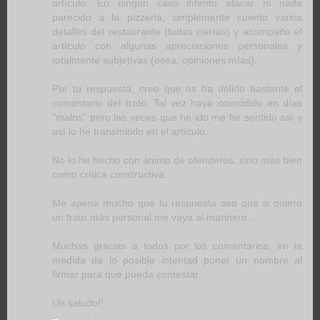
artículo. En ningún caso intento atacar ni nada
parecido a la pizzeria, simplemente cuento varios
detalles del restaurante (todas ciertas) y acompaño el
artículo con algunas apreciaciones personales y
totalmente subjetivas (osea, opiniones mías).
Por tu respuesta, creo que os ha dolido bastante el
comentario del trato. Tal vez haya coincidido en días
"malos" pero las veces que he ido me he sentido así y
así lo he transmitido en el artículo.
No lo he hecho con ánimo de ofenderos, sino más bien
como crítica constructiva.
Me apena mucho que tu respuesta sea que si quiero
un trato más personal me vaya al marinero...
Muchas gracias a todos por los comentarios, en la
medida de lo posible intentad poner un nombre al
firmar para que pueda contestar.
Un saludo!!