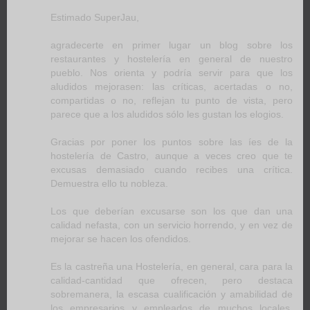
Estimado SuperJau,
agradecerte en primer lugar un blog sobre los
restaurantes y hostelería en general de nuestro
pueblo. Nos orienta y podría servir para que los
aludidos mejorasen: las críticas, acertadas o no,
compartidas o no, reflejan tu punto de vista, pero
parece que a los aludidos sólo les gustan los elogios.
Gracias por poner los puntos sobre las íes de la
hostelería de Castro, aunque a veces creo que te
excusas demasiado cuando recibes una crítica.
Demuestra ello tu nobleza.
Los que deberían excusarse son los que dan una
calidad nefasta, con un servicio horrendo, y en vez de
mejorar se hacen los ofendidos.
Es la castreña una Hostelería, en general, cara para la
calidad-cantidad que ofrecen, pero destaca
sobremanera, la escasa cualificación y amabilidad de
los empresarios y empleados de muchos locales.