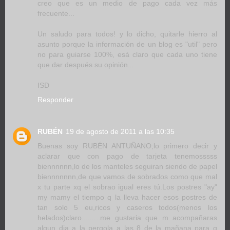
creo que es un medio de pago cada vez más
frecuente...
Un saludo para todos! y lo dicho, quitarle hierro al
asunto porque la información de un blog es "util" pero
no para guiarse 100%, esá claro que cada uno tiene
que dar después su opinión...
ISD
Responder
RUBÉN
19 de agosto de 2011 a las 10:35
Buenas soy RUBÉN ANTUÑANO;lo primero decir y
aclarar que con pago de tarjeta tenemosssss
biennnnnn,lo de los manteles seguiran siendo de papel
biennnnnnn,de que vamos de sobrados como que mal
x tu parte xq el sobrao igual eres tú.Los postres "ay"
my mamy el tiempo q la lleva hacer esos postres de
tan solo 5 eu,ricos y caseros todos(menos los
helados)claro.........me gustaria que m acompañaras
algun dia a la pergola a las 8 de la mañana para q