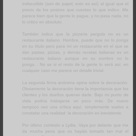
indiscutible (son de papel, esto es así) al igual que el
precio de los postres que cuestan lo que indico. Me
parece bien que la gente lo pague, y no pasa nada, no
lo critico en absoluto.
También indica que la pizzeria pergola no es un
restaurante italiano. Hombre, puede que no lo ponga
en su título pero para mí un restaurante en el que se
dan pastas, pizzas, y demás recetas italianas es un
restaurante italiano aunque en su nombre no lo
ponga... No se si el resto de la gente lo verá así, en
cualquier caso me parece un detalle trivial.
La segunda firma anónima opina sobre la decoración.
Obviamente la decoración tiene la importancia que los
clientes y los dueños quieran darle. Bajo mi punto de
vista podría trabajarse un poco más. De nuevo
tampoco veo una crítica aquí, simplemente vuelvo a
constatar una realidad: la decoración es inexistente.
Por último contesto a Lydia. Vaya por delante que me
da mucha pena que os hayáis tomado tan mal el