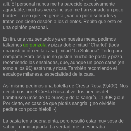
allí. El personal nunca me ha parecido excesivamente
agradable, muchas veces incluso me han sonado un poco
bordes... creo que, en general, van un poco sobrados y
tratan con cierto desdén a los clientes. Repito que esto es
una opinión personal.
En fin, una vez sentados ya en nuestra mesa, pedimos
tallarines
gorgonzola
y pizza doble mitad "Charlot" (toda
una institución en la casa), mitad "La Solitaria". Todo para
compartir. Para los que no gusten mucho de pasta y pizza,
recomiendo las ensaladas, que, aunque un poco caras (en
torno a los 9€) están muy ricas. También recomiendo el
escalope milanesa, especialidad de la casa.
Así mismo pedimos una botella de Cresta Rosa (9,40€). Nos
decidimos por el Cresta Rosa al ver los precios del
Lambrusco (más de 10 euros) y de la sangría, 11,40€ ¡uau!
Por cierto, en caso de que pidáis sangría, ¡¡no olvidéis
pedirla con poco hielo!! ;-)
La pasta tenía buena pinta, pero resultó estar muy sosa de
sabor... como aguada. La verdad, me la esperaba