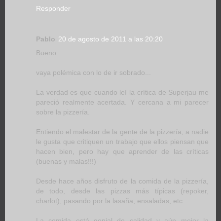
Responder
Pablo
20 de agosto de 2011 a las 20:20
Bueno...
vaya polémica con lo de ir sobrado...
La verdad es que cuando leí la crítica de Superjau me
pareció realmente acertada. Y cercana a mi parecer
sobre la pizzería.
Entiendo el malestar de la gente de la pizzería, a nadie
le gusta que critiquen un trabajo que ellos piensan que
hacen bien, pero hay que aprender de las críticas
(buenas y malas!!!)
Desde hace años disfruto de la comida de la pizzería,
de todo, desde las pizzas más típicas (repoker,
charlot), pasando por la lasaña, ensaladas, etc.
La comida está genial de calidad y aún mejor la