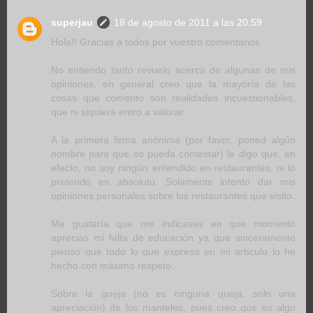
superjau
18 de agosto de 2011 a las 20:59
Hola!! Gracias a todos por vuestro comentarios.
No entiendo tanto revuelo acerca de algunas de mis
opiniones, en general creo que la mayoría de las
cosas que comento son realidades incuestionables,
que ni siquiera entro a valorar.
A la primera firma anónima (por favor, poned algún
nombre para que os pueda contestar) le digo que, en
efecto, no soy ningún entendido en restaurantes, ni lo
pretendo en absoluto. Solamente intento dar mis
opiniones personales sobre los restaurantes que visito.
Me gustaría que me indicases en que momento
aprecias mi falta de educación ya que sinceramente
pienso que todo lo que expreso en mi artículo lo he
hecho con máximo respeto.
Sobre la queja (no es ninguna queja, solo una
apreciación) de los manteles, pues creo que es algo