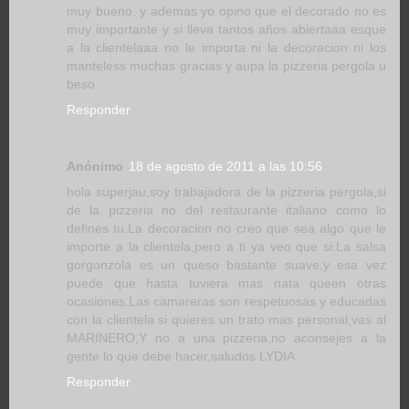
muy bueno, y ademas yo opino que el decorado no es
muy importante y si lleva tantos años abiertaaa esque
a la clientelaaa no le importa ni la decoracion ni los
manteless muchas gracias y aupa la pizzeria pergola u
beso
Responder
Anónimo
18 de agosto de 2011 a las 10:56
hola superjau,soy trabajadora de la pizzeria pergola,si
de la pizzeria no del restaurante italiano como lo
defines tu.La decoracion no creo que sea algo que le
importe a la clientela,pero a ti ya veo que si.La salsa
gorgonzola es un queso bastante suave,y esa vez
puede que hasta tuviera mas nata queen otras
ocasiones.Las camareras son respetuosas y educadas
con la clientela si quieres un trato mas personal,vas al
MARINERO,Y no a una pizzeria,no aconsejes a la
gente lo que debe hacer,saludos LYDIA
Responder