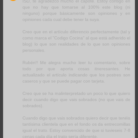
ISD, te agradezco mucho el capote. Estoy contigo en
que no hay que tomarse al 100% este blog (ni
ninguno) porque básicamente son opiniones y en
opiniones cada cual debe tener la suya.
Creo que en el artículo diferencio perfectamente (tal y
como marca el "Codigo Cocina" al que está adherido el
blog) lo que son realidades de lo que son opiniones
personales.
Rubén!! Me alegra mucho leer tu comentario, sobre
todo por que aporta cosas itneresantes. He
actualizado el artículo indicando que los postres son
caseros y que se puede pagar con tarjeta.
Creo que se ha malinterpretado un poco lo que quiero
decir cuando digo que vais sobrados (no que vais de
sobrados).
Cuando digo que vais sobrados quiero decir que tenéis
tantísima clientela que en el fondo os da entrecomillas
igual el trato. Estoy convencido de que si tuvieseis 7-8
cenas cada día el trato sería diferente.