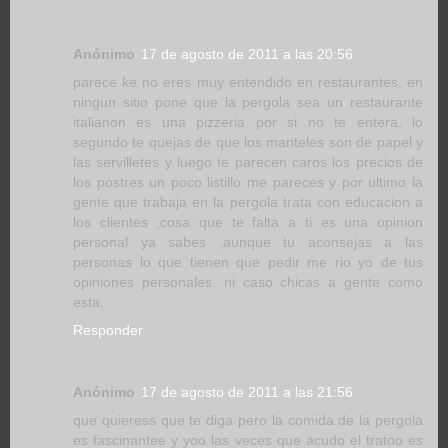
Anónimo
17 de agosto de 2011 a las 20:56
parece ke no eres muy entendido en restaurantes, en
ningun sitio pone que la pergola sea un restaurante
italianon es una pizzeria por si no te entera, lo
segundo te quejas de que los manteles son de papel y
las servilletes y luego te parecen caros los precios de
los postres un poco listillo me pareces y por ultimo la
gente que trabaja en la pergola trata con educacion a
los clientes ,cosa que te falta a ti es una opinion
personal ya sabes ,aunque tu aconsejas a las
personas lo que tienen que pedir me rio yo de tus
opiniones personales. ni caso chicas a gente como
esta.
Responder
Anónimo
17 de agosto de 2011 a las 21:56
que quieress que te diga pero la comida de la pergola
es fascinantee y yoo las veces que acudo el tratoo es