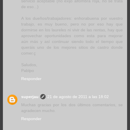
servicio aceptable (no exijo alfombra roja, no se trata
de eso...)
A los dueños/trabajadores: enhorabuena por vuestro
trabajo, es muy bueno, pero no por eso hay que
dormirse en los laureles ni vivir de las rentas, hay que
aprovechar oportunidades como esta para mejorar
aún más y así continuar siendo todo el tiempo que
queráis uno de los mejores sitios de castro donde
comer.ç
Saludos,
Pablpo
Responder
superjau
21 de agosto de 2011 a las 18:02
Muchas gracias por los dos últimos comentarios, se
agradecen mucho.
Responder