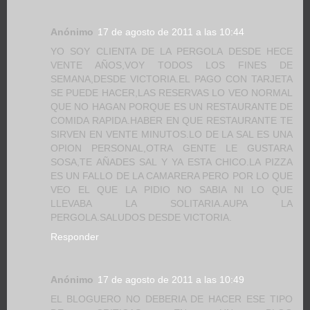
Anónimo
17 de agosto de 2011 a las 10:44
YO SOY CLIENTA DE LA PERGOLA DESDE HECE
VENTE AÑOS,VOY TODOS LOS FINES DE
SEMANA,DESDE VICTORIA.EL PAGO CON TARJETA
SE PUEDE HACER,LAS RESERVAS LO VEO NORMAL
QUE NO HAGAN PORQUE ES UN RESTAURANTE DE
COMIDA RAPIDA.HABER EN QUE RESTAURANTE TE
SIRVEN EN VENTE MINUTOS.LO DE LA SAL ES UNA
OPION PERSONAL,OTRA GENTE LE GUSTARA
SOSA,TE AÑADES SAL Y YA ESTA CHICO.LA PIZZA
ES UN FALLO DE LA CAMARERA PERO POR LO QUE
VEO EL QUE LA PIDIO NO SABIA NI LO QUE
LLEVABA LA SOLITARIA.AUPA LA
PERGOLA.SALUDOS DESDE VICTORIA.
Responder
Anónimo
17 de agosto de 2011 a las 10:49
EL BLOGUERO NO DEBERIA DE HACER ESE TIPO