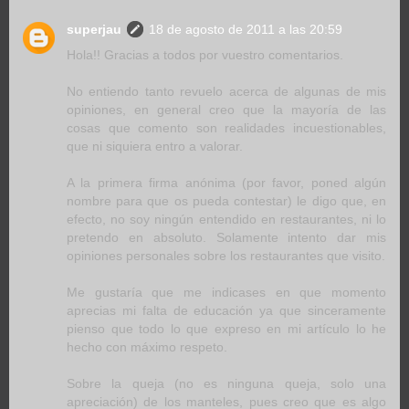
superjau
18 de agosto de 2011 a las 20:59
Hola!! Gracias a todos por vuestro comentarios.
No entiendo tanto revuelo acerca de algunas de mis
opiniones, en general creo que la mayoría de las
cosas que comento son realidades incuestionables,
que ni siquiera entro a valorar.
A la primera firma anónima (por favor, poned algún
nombre para que os pueda contestar) le digo que, en
efecto, no soy ningún entendido en restaurantes, ni lo
pretendo en absoluto. Solamente intento dar mis
opiniones personales sobre los restaurantes que visito.
Me gustaría que me indicases en que momento
aprecias mi falta de educación ya que sinceramente
pienso que todo lo que expreso en mi artículo lo he
hecho con máximo respeto.
Sobre la queja (no es ninguna queja, solo una
apreciación) de los manteles, pues creo que es algo