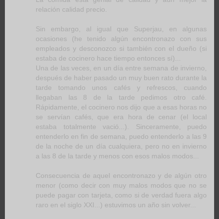
relación calidad precio.
Sin embargo, al igual que Superjau, en algunas
ocasiones (he tenido algún encontronazo con sus
empleados y desconozco si también con el dueño (si
estaba de cocinero hace tiempo entonces sí)...
Una de las veces, en un día entre semana de invierno,
después de haber pasado un muy buen rato durante la
tarde tomando unos cafés y refrescos, cuando
llegaban las 8 de la tarde pedimos otro café.
Rápidamente, el cocinero nos dijo que a esas horas no
se servían cafés, que era hora de cenar (el local
estaba totalmente vació...). Sinceramente, puedo
entenderlo en fin de semana, puedo entenderlo a las 9
de la noche de un día cualquiera, pero no en invierno
a las 8 de la tarde y menos con esos malos modos...
Consecuencia de aquel encontronazo y de algún otro
menor (como decir con muy malos modos que no se
puede pagar con tarjeta, como si de verdad fuera algo
raro en el siglo XXI...) estuvimos un año sin volver...