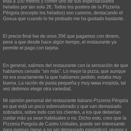
está a 100 metros y comer uno de sus espectaculares
helados por tan solo 2€. Todos los postres de la Pizzeria
Pérgola (excepto los helados) son caseros, destacando el
Goxua que cuando lo he probado me ha gustado bastante.
El precio final fue de unos 35€ que pagamos con dinero,
pese a que desde hace algún tiempo, el restaurante ya
permite el pago con tarjeta.
En general, salimos del restaurante con la sensación de que
habíamos cenado "sin más". Lo mejor la pizza, que aunque
no era exactamente la que habíamos pedido, estaba muy
buena. La ración de pasta pequeña y muy
sosa
insipida, tal
vez debimos elegir otra variedad.
Mi opinión personal del restaurante italiano Pizzeria Pérgola
es que está un poco sobrevalorado y que van demasiado
sobrados, sobre todo con los clientes, a los que deberían
cuidar más ya sean habituales o no. Dicho esto, creo que la
Pizzeria Pergola de Castro Urdiales, puede ser interesante
para parejas (pese a no ser demasiado romántico), grupos y