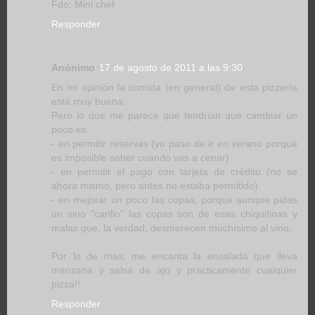
Fdo: Mini chef
Responder
Anónimo
17 de agosto de 2011 a las 9:30
En mi opinión la comida (en general) de esta pizzería
está muy buena.
Pero lo que me parece que tendrian que cambiar un
poco es:
- en permitir reservas (yo paso de ir en verano porque
es imposible saber cuando vas a cenar)
- en permitir el pago con tarjeta de crédito (no se
ahora mismo, pero antes no estaba permitido)
- en mejorar un poco las copas, porque aunque pidas
un vino "carillo" las copas son de esas chiquitinas y
malas que, la verdad, desmerecen muchísimo al vino.
Por lo de mas, me encanta la ensalada que lleva
manzana y salsa de ajo y practicamente cualquier
pizza!!
Responder