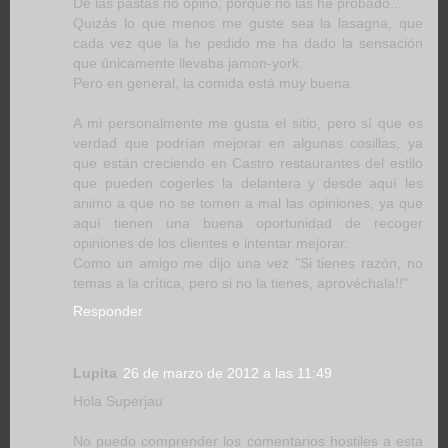
De las pastas no opino, porque no las he probado...
Quizás lo que menos me guste sea la lasagna, que
cada vez que la he pedido me ha dado la sensación
que únicamente llevaba jamon-york.
Pero en general, la comida está muy buena.
A mi personalmente me gusta el sitio, pero sí que es
verdad que podrían mejorar en algunas cosillas, ya
que están creciendo en Castro restaurantes del estilo
que pueden cogerles la delantera y desde aquí les
animo a que no se tomen a mal las opiniones, ya que
aquí tienen una buena oportunidad de recoger
opiniones de los clientes e intentar mejorar.
Como un amigo me dijo una vez "Si tienes razón, no
temas a la crítica, pero si no la tienes, aprovéchala!!"
Responder
Lupita
26 de marzo de 2012 a las 11:49
Hola Superjau
No puedo comprender los comentarios hostiles a esta