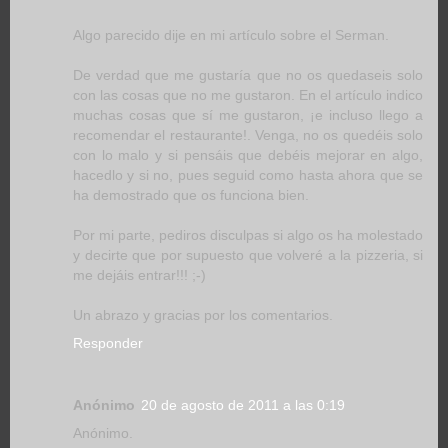
Algo parecido dije en mi artículo sobre el Serman.
De verdad que me gustaría que no os quedaseis solo
con las cosas que no me gustaron. En el artículo indico
muchas cosas que sí me gustaron, ¡e incluso llego a
recomendar el restaurante!. Venga, no os quedéis solo
con lo malo y si pensáis que debéis mejorar en algo,
hacedlo y si no, pues seguid como hasta ahora que se
ha demostrado que os funciona bien.
Por mi parte, pediros disculpas si algo os ha molestado
y decirte que por supuesto que volveré a la pizzeria, si
me dejáis entrar!!! ;-)
Un abrazo y gracias por los comentarios.
Responder
Anónimo
20 de agosto de 2011 a las 0:19
Anónimo.