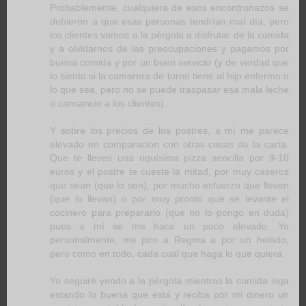
Probablemente, cualquiera de esos encontronazos se
debieron a que esas personas tendrían mal día, pero
los clientes vamos a la pérgola a disfrutar de la comida
y a olvidarnos de las preocupaciones y pagamos por
buena comida y por un buen servicio (y de verdad que
lo siento si la camarera de turno tiene al hijo enfermo o
lo que sea, pero no se puede traspasar esa mala leche
o cansancio a los clientes).
Y sobre los precios de los postres, a mí me parece
elevado en comparación con otras cosas de la carta.
Que te lleves una riquísima pizza sencilla por 9-10
euros y el postre te cueste la mitad, por muy caseros
que sean (que lo son), por mucho esfuerzo que lleven
(que lo llevan) o por muy pronto que se levante el
cocinero para prepararlo (que no lo pongo en duda)
pues a mí se me hace un poco elevado. Yo
personalmente, me piro a Regma a por un helado,
pero como en todo, cada cual que haga lo que quiera.
Yo seguiré yendo a la pérgola mientras la comida siga
estando lo buena que está y reciba por mi dinero un