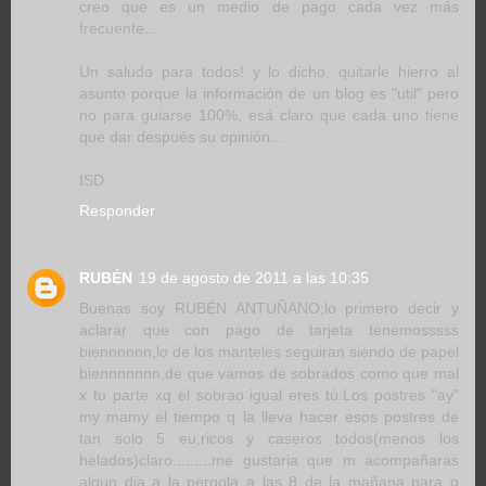
creo que es un medio de pago cada vez más
frecuente...
Un saludo para todos! y lo dicho, quitarle hierro al
asunto porque la información de un blog es "util" pero
no para guiarse 100%, esá claro que cada uno tiene
que dar después su opinión...
ISD
Responder
RUBÉN
19 de agosto de 2011 a las 10:35
Buenas soy RUBÉN ANTUÑANO;lo primero decir y
aclarar que con pago de tarjeta tenemosssss
biennnnnn,lo de los manteles seguiran siendo de papel
biennnnnnn,de que vamos de sobrados como que mal
x tu parte xq el sobrao igual eres tú.Los postres "ay"
my mamy el tiempo q la lleva hacer esos postres de
tan solo 5 eu,ricos y caseros todos(menos los
helados)claro.........me gustaria que m acompañaras
algun dia a la pergola a las 8 de la mañana para q