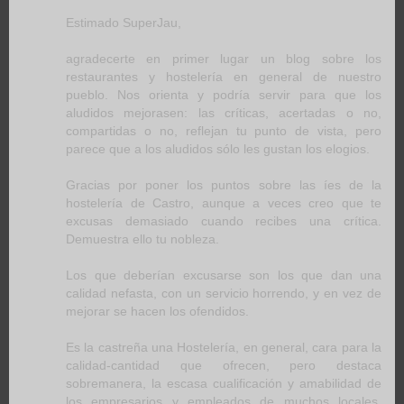
Estimado SuperJau,
agradecerte en primer lugar un blog sobre los
restaurantes y hostelería en general de nuestro
pueblo. Nos orienta y podría servir para que los
aludidos mejorasen: las críticas, acertadas o no,
compartidas o no, reflejan tu punto de vista, pero
parece que a los aludidos sólo les gustan los elogios.
Gracias por poner los puntos sobre las íes de la
hostelería de Castro, aunque a veces creo que te
excusas demasiado cuando recibes una crítica.
Demuestra ello tu nobleza.
Los que deberían excusarse son los que dan una
calidad nefasta, con un servicio horrendo, y en vez de
mejorar se hacen los ofendidos.
Es la castreña una Hostelería, en general, cara para la
calidad-cantidad que ofrecen, pero destaca
sobremanera, la escasa cualificación y amabilidad de
los empresarios y empleados de muchos locales.