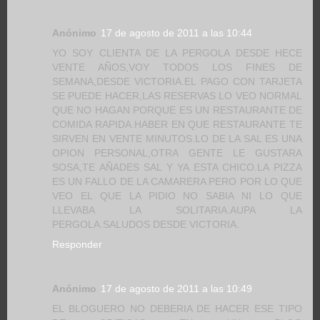
Anónimo
17 de agosto de 2011 a las 10:44
YO SOY CLIENTA DE LA PERGOLA DESDE HECE
VENTE AÑOS,VOY TODOS LOS FINES DE
SEMANA,DESDE VICTORIA.EL PAGO CON TARJETA
SE PUEDE HACER,LAS RESERVAS LO VEO NORMAL
QUE NO HAGAN PORQUE ES UN RESTAURANTE DE
COMIDA RAPIDA.HABER EN QUE RESTAURANTE TE
SIRVEN EN VENTE MINUTOS.LO DE LA SAL ES UNA
OPION PERSONAL,OTRA GENTE LE GUSTARA
SOSA,TE AÑADES SAL Y YA ESTA CHICO.LA PIZZA
ES UN FALLO DE LA CAMARERA PERO POR LO QUE
VEO EL QUE LA PIDIO NO SABIA NI LO QUE
LLEVABA LA SOLITARIA.AUPA LA
PERGOLA.SALUDOS DESDE VICTORIA.
Responder
Anónimo
17 de agosto de 2011 a las 10:49
EL BLOGUERO NO DEBERIA DE HACER ESE TIPO