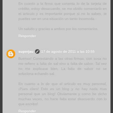
En cuanto a la firma que conenta lo de la tarjeta de
crédito, estoy desacuerdo, se me olvido comentarlo en
el articulo y es importante porque si no lo sabes, te
puedes ver en una situación un tanto incomoda.
Un saludo y gracias a ambos por los comentarios.
Responder
superjau
17 de agosto de 2011 a las 10:55
Buenas! Contestando a las otras firmas, con sosa no
me refiero a falta de sal sino a falta de sabor. Tal vez
no me explicase bien. La falta de sabor no se
soluciona echando sal.
En cuanto a lo de que el articulo es muy personal,
¡Pues claro! Esto es un blog y no hay nada mas
personal que un blog! Obviamente y como he dicho
muchas veces, no hace falta estar deacuerdo con lo
que escribo!
Responder