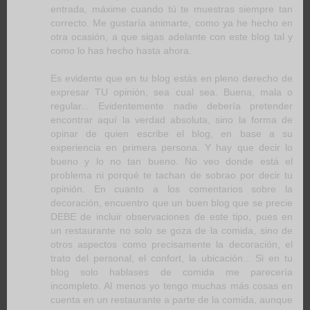
entrada, máxime cuando tú te muestras siempre tan
correcto. Me gustaría animarte, como ya he hecho en
otra ocasión, a que sigas adelante con este blog tal y
como lo has hecho hasta ahora.
Es evidente que en tu blog estás en pleno derecho de
expresar TU opinión, sea cual sea. Buena, mala o
regular... Evidentemente nadie debería pretender
encontrar aquí la verdad absoluta, sino la forma de
opinar de quien escribe el blog, en base a su
experiencia en primera persona. Y hay que decir lo
bueno y lo no tan bueno. No veo donde está el
problema ni porqué te tachan de sobrao por decir tu
opinión. En cuanto a los comentarios sobre la
decoración, encuentro que un buen blog que se precie
DEBE de incluir observaciones de este tipo, pues en
un restaurante no solo se goza de la comida, sino de
otros aspectos como precisamente la decoración, el
trato del personal, el confort, la ubicación... Si en tu
blog solo hablases de comida me parecería
incompleto. Al menos yo tengo muchas más cosas en
cuenta en un restaurante a parte de la comida, aunque