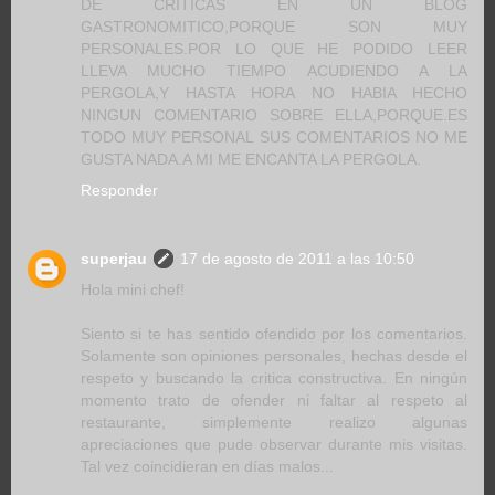
DE CRITICAS EN UN BLOG
GASTRONOMITICO,PORQUE SON MUY
PERSONALES.POR LO QUE HE PODIDO LEER
LLEVA MUCHO TIEMPO ACUDIENDO A LA
PERGOLA,Y HASTA HORA NO HABIA HECHO
NINGUN COMENTARIO SOBRE ELLA,PORQUE.ES
TODO MUY PERSONAL SUS COMENTARIOS NO ME
GUSTA NADA.A MI ME ENCANTA LA PERGOLA.
Responder
superjau
17 de agosto de 2011 a las 10:50
Hola mini chef!
Siento si te has sentido ofendido por los comentarios.
Solamente son opiniones personales, hechas desde el
respeto y buscando la critica constructiva. En ningún
momento trato de ofender ni faltar al respeto al
restaurante, simplemente realizo algunas
apreciaciones que pude observar durante mis visitas.
Tal vez coincidieran en días malos...