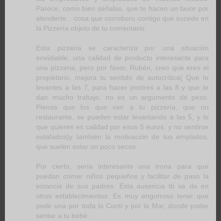
Parece, como bien señalas, que te hacen un favor por
atenderte... cosa que corroboro contigo que sucede en
la Pizzería objeto de tu comentario.
Esta pizzeria se caracteriza por una situación
envidiable, una calidad de producto interesante para
una pizzeria, pero por favor, Rubén, creo que eres el
propietario, mejora tu sentido de autocrítica( Que te
levantes a las 7, para hacer postres a las 8 y que te
dan mucho trabajo, no es un argumento de peso.
Piensa que los que van a tu pizzería, que no
restaurante, se pueden estar levantando a las 5, y lo
que quieren es calidad por esos 5 euros, y no sentirse
estafados)y también la motivación de tus emplados,
que suelen estar un poco secos.
Por cierto, sería interesante una trona para que
puedan comer niños pequeños y facilitar de paso la
estancia de sus padres. Esta ausencia tb se da en
otros establecimientos. Es muy engorroso tener que
pedir una por toda la Conti y por la Mar, donde poder
sentar a tu bebé.