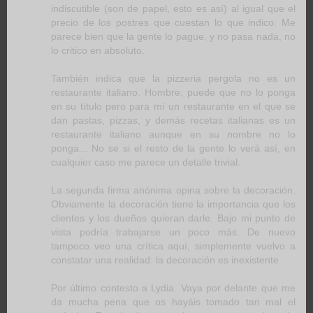
indiscutible (son de papel, esto es así) al igual que el
precio de los postres que cuestan lo que indico. Me
parece bien que la gente lo pague, y no pasa nada, no
lo critico en absoluto.
También indica que la pizzeria pergola no es un
restaurante italiano. Hombre, puede que no lo ponga
en su título pero para mí un restaurante en el que se
dan pastas, pizzas, y demás recetas italianas es un
restaurante italiano aunque en su nombre no lo
ponga... No se si el resto de la gente lo verá así, en
cualquier caso me parece un detalle trivial.
La segunda firma anónima opina sobre la decoración.
Obviamente la decoración tiene la importancia que los
clientes y los dueños quieran darle. Bajo mi punto de
vista podría trabajarse un poco más. De nuevo
tampoco veo una crítica aquí, simplemente vuelvo a
constatar una realidad: la decoración es inexistente.
Por último contesto a Lydia. Vaya por delante que me
da mucha pena que os hayáis tomado tan mal el