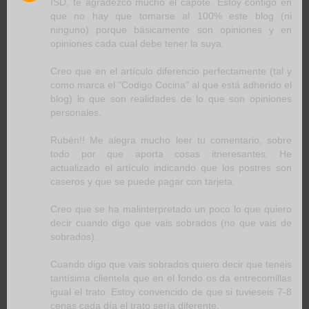
ISD, te agradezco mucho el capote. Estoy contigo en
que no hay que tomarse al 100% este blog (ni
ninguno) porque básicamente son opiniones y en
opiniones cada cual debe tener la suya.
Creo que en el artículo diferencio perfectamente (tal y
como marca el "Codigo Cocina" al que está adherido el
blog) lo que son realidades de lo que son opiniones
personales.
Rubén!! Me alegra mucho leer tu comentario, sobre
todo por que aporta cosas itneresantes. He
actualizado el artículo indicando que los postres son
caseros y que se puede pagar con tarjeta.
Creo que se ha malinterpretado un poco lo que quiero
decir cuando digo que vais sobrados (no que vais de
sobrados).
Cuando digo que vais sobrados quiero decir que tenéis
tantísima clientela que en el fondo os da entrecomillas
igual el trato. Estoy convencido de que si tuvieseis 7-8
cenas cada día el trato sería diferente.