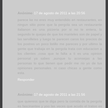
Anónimo
17 de agosto de 2011 a las 20:56
parece ke no eres muy entendido en restaurantes, en
ningun sitio pone que la pergola sea un restaurante
italianon es una pizzeria por si no te entera, lo
segundo te quejas de que los manteles son de papel y
las servilletes y luego te parecen caros los precios de
los postres un poco listillo me pareces y por ultimo la
gente que trabaja en la pergola trata con educacion a
los clientes ,cosa que te falta a ti es una opinion
personal ya sabes ,aunque tu aconsejas a las
personas lo que tienen que pedir me rio yo de tus
opiniones personales. ni caso chicas a gente como
esta.
Responder
Anónimo
17 de agosto de 2011 a las 21:56
que quieress que te diga pero la comida de la pergola
es fascinantee y yoo las veces que acudo el tratoo es