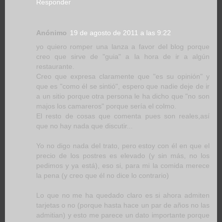
Responder
Anónimo
19 de agosto de 2011 a las 9:22
yo quiero romper una lanza a favor del blog porque
creo que sirve de "guia" a la hora de ir a algún
restaurante.
Creo que expresa claramente que "es su opinión" y
que es "como él se sintió", espero que nadie deje de ir
a un sitio porque otra persona le ha dicho que "no son
majos los camareros" porque sería el colmo.
El resto de cosas que comenta pues son reales,así
que no hay nada que discutir...
Yo no digo nada del trato, pero estoy con él en que el
precio de los postres es elevado (y sin más, no los
pedimos y ya está), eso si, para mi la comida merece
la pena (y creo que él no dice lo contrario)
Lo que no me ha quedado claro es si ahora admiten
tarjetas o no (porque hasta hace un par de años no las
admitian) y esto me parece un dato importante porque