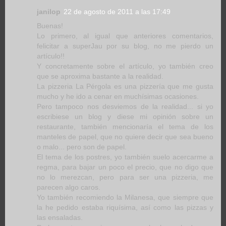
janilop
22 de agosto de 2011 a las 17:49
Buenas!
Lo primero, al igual que anteriores comentarios,
felicitar a superJau por su blog, no me pierdo un
artículo!!
Y concretamente sobre el artículo, yo también creo
que se aproxima bastante a la realidad.
La pizzeria La Pérgola es una pizzería que me gusta
mucho y he ido a cenar en muchísimas ocasiones.
Pero tampoco nos desviemos de la realidad... si yo
escribiese un blog y diese mi opinión sobre un
restaurante, también mencionaría el tema de los
manteles de papel, que no quiere decir que sea bueno
o malo... pero son de papel.
El tema de los postres, yo también suelo acercarme a
regma, para bajar un poco el precio, que no digo que
no lo merezcan, pero para ser una pizzeria, me
parecen algo caros.
Yo también recomiendo la Milanesa, que siempre que
la he pedido estaba riquísima, así como las pizzas y
las ensaladas.