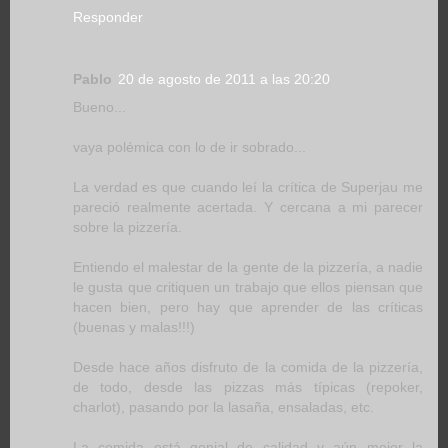
Responder
Pablo
20 de agosto de 2011 a las 20:20
Bueno...
vaya polémica con lo de ir sobrado...
La verdad es que cuando leí la crítica de Superjau me
pareció realmente acertada. Y cercana a mi parecer
sobre la pizzería.
Entiendo el malestar de la gente de la pizzería, a nadie
le gusta que critiquen un trabajo que ellos piensan que
hacen bien, pero hay que aprender de las críticas
(buenas y malas!!!)
Desde hace años disfruto de la comida de la pizzería,
de todo, desde las pizzas más típicas (repoker,
charlot), pasando por la lasaña, ensaladas, etc.
La comida está genial de calidad y aún mejor la