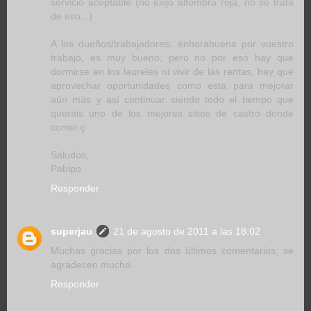
servicio aceptable (no exijo alfombra roja, no se trata
de eso...)
A los dueños/trabajadores: enhorabuena por vuestro
trabajo, es muy bueno, pero no por eso hay que
dormirse en los laureles ni vivir de las rentas, hay que
aprovechar oportunidades como esta para mejorar
aún más y así continuar siendo todo el tiempo que
queráis uno de los mejores sitios de castro donde
comer.ç
Saludos,
Pablpo
Responder
superjau
21 de agosto de 2011 a las 18:02
Muchas gracias por los dos últimos comentarios, se
agradecen mucho.
Responder