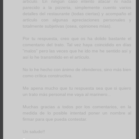
artículo. En ningún caso intento atacar ni nada
parecido a la pizzeria, simplemente cuento varios
detalles del restaurante (todas ciertas) y acompaño el
artículo con algunas apreciaciones personales y
totalmente subjetivas (osea, opiniones mías).
Por tu respuesta, creo que os ha dolido bastante el
comentario del trato. Tal vez haya coincidido en días
"malos" pero las veces que he ido me he sentido así y
así lo he transmitido en el artículo.
No lo he hecho con ánimo de ofenderos, sino más bien
como crítica constructiva.
Me apena mucho que tu respuesta sea que si quiero
un trato más personal me vaya al marinero...
Muchas gracias a todos por los comentarios, en la
medida de lo posible intentad poner un nombre al
firmar para que pueda contestar.
Un saludo!!