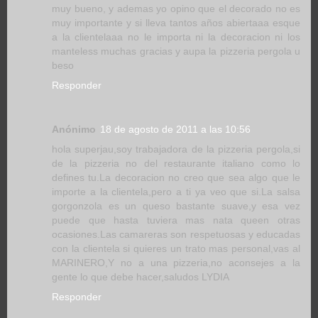
muy bueno, y ademas yo opino que el decorado no es
muy importante y si lleva tantos años abiertaaa esque
a la clientelaaa no le importa ni la decoracion ni los
manteless muchas gracias y aupa la pizzeria pergola u
beso
Responder
Anónimo
18 de agosto de 2011 a las 10:56
hola superjau,soy trabajadora de la pizzeria pergola,si
de la pizzeria no del restaurante italiano como lo
defines tu.La decoracion no creo que sea algo que le
importe a la clientela,pero a ti ya veo que si.La salsa
gorgonzola es un queso bastante suave,y esa vez
puede que hasta tuviera mas nata queen otras
ocasiones.Las camareras son respetuosas y educadas
con la clientela si quieres un trato mas personal,vas al
MARINERO,Y no a una pizzeria,no aconsejes a la
gente lo que debe hacer,saludos LYDIA
Responder