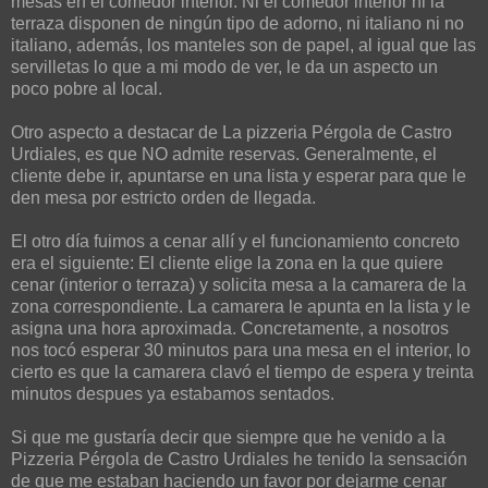
mesas en el comedor interior. Ni el comedor interior ni la
terraza disponen de ningún tipo de adorno, ni italiano ni no
italiano, además, los manteles son de papel, al igual que las
servilletas lo que a mi modo de ver, le da un aspecto un
poco pobre al local.
Otro aspecto a destacar de La pizzeria Pérgola de Castro
Urdiales, es que NO admite reservas. Generalmente, el
cliente debe ir, apuntarse en una lista y esperar para que le
den mesa por estricto orden de llegada.
El otro día fuimos a cenar allí y el funcionamiento concreto
era el siguiente: El cliente elige la zona en la que quiere
cenar (interior o terraza) y solicita mesa a la camarera de la
zona correspondiente. La camarera le apunta en la lista y le
asigna una hora aproximada. Concretamente, a nosotros
nos tocó esperar 30 minutos para una mesa en el interior, lo
cierto es que la camarera clavó el tiempo de espera y treinta
minutos despues ya estabamos sentados.
Si que me gustaría decir que siempre que he venido a la
Pizzeria Pérgola de Castro Urdiales he tenido la sensación
de que me estaban haciendo un favor por dejarme cenar