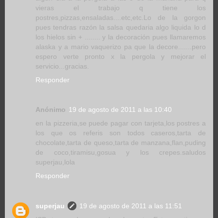
vieras el trabajo q tiene los
postres,pizzas,ensaladas....etc,etc.Lo de la gorgon
pues tendras razón la salsa quedaria algo liquida lo d
los hielos sin + ........ y la decoración pues llamaremos
alaska y a mario vaquerizo pa que la decore.......pero
espero verte pronto x la pergola y mejorar el
servicio...gracias.
Responder
Anónimo
19 de agosto de 2011 a las 10:40
en la pizzeria,se puede pagar con tarjeta,los postres a
los que os referis son todos caseros,tarta de
chocolate,tarta de queso,tarta de manzana,flan,puding
de coco,tiramisu,gosua y los crepes.saludos
superjau,lola
Responder
superjau
19 de agosto de 2011 a las 11:51