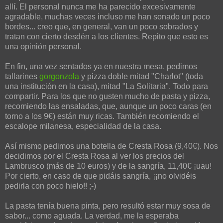
allí. El personal nunca me ha parecido excesivamente
agradable, muchas veces incluso me han sonado un poco
bordes... creo que, en general, van un poco sobrados y
tratan con cierto desdén a los clientes. Repito que esto es
una opinión personal.
En fin, una vez sentados ya en nuestra mesa, pedimos
tallarines
gorgonzola
y pizza doble mitad "Charlot" (toda
una institución en la casa), mitad "La Solitaria". Todo para
compartir. Para los que no gusten mucho de pasta y pizza,
recomiendo las ensaladas, que, aunque un poco caras (en
torno a los 9€) están muy ricas. También recomiendo el
escalope milanesa, especialidad de la casa.
Así mismo pedimos una botella de Cresta Rosa (9,40€). Nos
decidimos por el Cresta Rosa al ver los precios del
Lambrusco (más de 10 euros) y de la sangría, 11,40€ ¡uau!
Por cierto, en caso de que pidáis sangría, ¡¡no olvidéis
pedirla con poco hielo!! ;-)
La pasta tenía buena pinta, pero resultó estar muy sosa de
sabor... como aguada. La verdad, me la esperaba