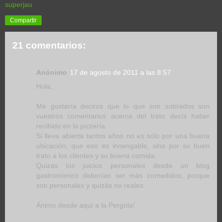
superjau
Compartir
21 comentarios:
Anónimo
17 de agosto de 2011 a las 8:57
Hola,
Me gustaría deciros que lo que son sobrados son
vuestros comentarios acerca del trato decís haber
recibido en la pizzería.
Si lleva abierta tantos años no es sólo por una buena
ubicación, que eso es innengable, sino por su buen
trato a los clientes y su buena comida.
Quizás los juicios personales desde un blog
gastronómico deberían ser más comedidos, porque
son personales y quizás no reales.
Ánimo desde aquí a la Pergola!