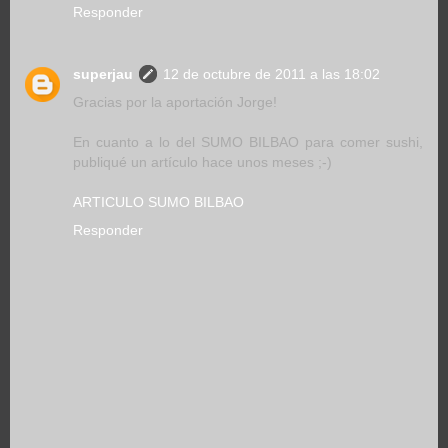
Responder
superjau
12 de octubre de 2011 a las 18:02
Gracias por la aportación Jorge!
En cuanto a lo del SUMO BILBAO para comer sushi,
publiqué un artículo hace unos meses ;-)
ARTICULO SUMO BILBAO
Responder