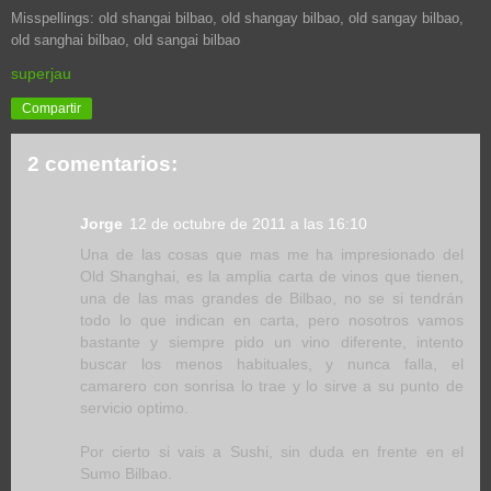
Misspellings: old shangai bilbao, old shangay
bilbao
, old sangay
bilbao
,
old sanghai
bilbao
, old sangai
bilbao
superjau
Compartir
2 comentarios:
Jorge
12 de octubre de 2011 a las 16:10
Una de las cosas que mas me ha impresionado del
Old Shanghai, es la amplia carta de vinos que tienen,
una de las mas grandes de Bilbao, no se si tendrán
todo lo que indican en carta, pero nosotros vamos
bastante y siempre pido un vino diferente, intento
buscar los menos habituales, y nunca falla, el
camarero con sonrisa lo trae y lo sirve a su punto de
servicio optimo.
Por cierto si vais a Sushi, sin duda en frente en el
Sumo Bilbao.