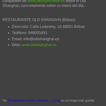
compañero de
www.debuencomer.es
sobre el Old
Shanghai, concretamente sobre su menú del día.
RESTAURANTE OLD SHANGHAI (Bilbao)
Dirección: Calle Ledesma, 10 48001 Bilbao
Teléfono: 946005991
Email: info@oldshanghai.es
Web:
www.oldshanghai.es
Ver
Restaurantes Castro Urdiales... y más
en un mapa más grande