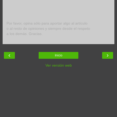
Por favor, opina sólo para aportar algo al artículo
o al resto de opiniones y siempre desde el respeto
a los demás. Gracias.
‹
›
Inicio
Ver versión web