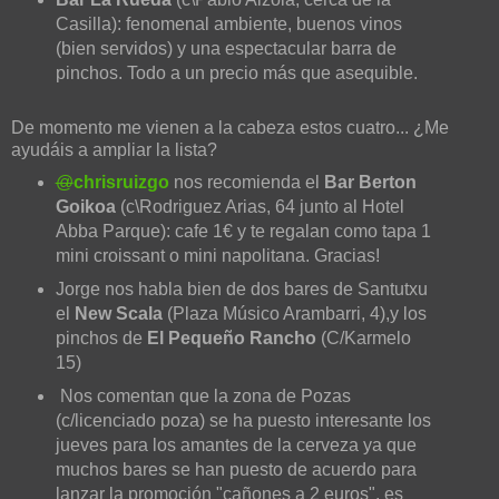
Casilla): fenomenal ambiente, buenos vinos
(bien servidos) y una espectacular barra de
pinchos. Todo a un precio más que asequible.
De momento me vienen a la cabeza estos cuatro... ¿Me
ayudáis a ampliar la lista?
@
chrisruizgo
nos recomienda el
Bar Berton
Goikoa
(c\Rodriguez Arias, 64 junto al Hotel
Abba Parque): cafe 1€ y te regalan como tapa 1
mini croissant o mini napolitana. Gracias!
Jorge nos habla bien de dos bares de Santutxu
el
New Scala
(Plaza Músico Arambarri, 4),y los
pinchos de
El Pequeño Rancho
(C/Karmelo
15)
Nos comentan que la zona de Pozas
(c/licenciado poza) se ha puesto interesante los
jueves para los amantes de la cerveza ya que
muchos bares se han puesto de acuerdo para
lanzar la promoción "cañones a 2 euros", es