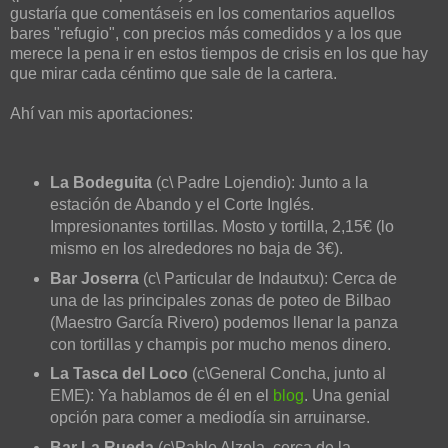
gustaría que comentáseis en los comentarios aquellos
bares "refugio", con precios más comedidos y a los que
merece la pena ir en estos tiempos de crisis en los que hay
que mirar cada céntimo que sale de la cartera.
Ahí van mis aportaciones:
La Bodeguita
(c\ Padre Lojendio): Junto a la
estación de Abando y el Corte Inglés.
Impresionantes tortillas. Mosto y tortilla, 2,15€ (lo
mismo en los alrededores no baja de 3€).
Bar Joserra
(c\ Particular de Indautxu): Cerca de
una de las principales zonas de poteo de Bilbao
(Maestro García Rivero) podemos llenar la panza
con tortillas y champis por mucho menos dinero.
La Tasca del Loco
(c\General Concha, junto al
EME): Ya hablamos de él en el
blog
. Una genial
opción para comer a mediodía sin arruinarse.
Bar La Rueda
(c\Pablo Alzola, cerca de la