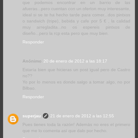
que podemos encontrar en un barrio de las
afueras...pero cuentan con un oferton muy interesante,
ideal si se te ha hecho tarde para comer...dos pintxos
o sandwich (tripe), bebida y cafe por 5 € , la calidad
muy arregladita...no os espereis pintxos de
diseño...pero la rcp esta pero que muy bien.
Responder
Anónimo
20 de enero de 2012 a las 18:17
Estaría bien que hicieras un post igual pero de Castro
no??
Yo por lo menos es donde salgo a tomar algo, no por
Bilbao.
Responder
superjau
21 de enero de 2012 a las 12:55
Pues tienes toda la razón! Además no eres el primero
que me lo comenta así que dalo por hecho.