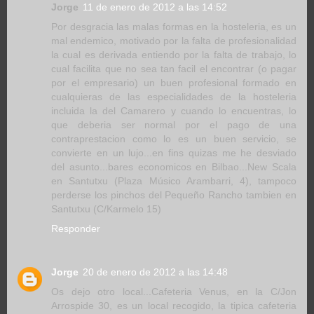
Jorge
11 de enero de 2012 a las 14:52
Por desgracia las malas formas en la hosteleria, es un
mal endemico, motivado por la falta de profesionalidad
la cual es derivada entiendo por la falta de trabajo, lo
cual facilita que no sea tan facil el encontrar (o pagar
por el empresario) un buen profesional formado en
cualquieras de las especialidades de la hosteleria
incluida la del Camarero y cuando lo encuentras, lo
que deberia ser normal por el pago de una
contraprestacion como lo es un buen servicio, se
convierte en un lujo...en fins quizas me he desviado
del asunto...bares economicos en Bilbao...New Scala
en Santutxu (Plaza Músico Arambarri, 4), tampoco
perderse los pinchos del Pequeño Rancho tambien en
Santutxu (C/Karmelo 15)
Responder
Jorge
20 de enero de 2012 a las 14:48
Os dejo otro local...Cafeteria Venus, en la C/Jon
Arrospide 30, es un local recogido, la tipica cafeteria