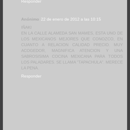
Responder
Anónimo
22 de enero de 2012 a las 10:15
IÑAKI
EN LA CALLE ALAMEDA SAN MAMES, ESTA UNO DE
LOS MEXICANOS MEJORES QUE CONOZCO, EN
CUANTO A RELACION CALIDAD PRECIO. MUY
ACOGEDOR, MAGNIFICA ATENCION Y UNA
SABROSISIMA COCINA MEXICANA PARA TODOS
LOS PALADARES. SE LLAMA "TAPACHULA". MERECE
LA PENA.
Responder