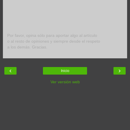
Por favor, opina sólo para aportar algo al artículo
o al resto de opiniones y siempre desde el respeto
a los demás. Gracias.
‹
›
Inicio
Ver versión web