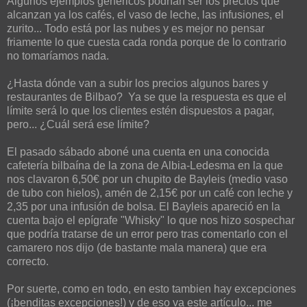
Algunos ejemplos genéricos podrían ser los precios que
alcanzan ya los cafés, el vaso de leche, las infusiones, el
zurito... Todo está por las nubes y es mejor no pensar
friamente lo que cuesta cada ronda porque de lo contrario
no tomaríamos nada.
¿Hasta dónde van a subir los precios algunos bares y
restaurantes de Bilbao? Ya se que la respuesta es que el
límite será lo que los clientes estén dispuestos a pagar,
pero... ¿Cuál será ese límite?
El pasado sábado aboné una cuenta en una conocida
cafetería bilbaína de la zona de Albia-Ledesma en la que
nos clavaron 6,50€ por un chupito de Bayleis (medio vaso
de tubo con hielos), amén de 2,15€ por un café con leche y
2,35 por una infusión de bolsa. El Bayleis apareció en la
cuenta bajo el epígrafe "Whisky" lo que nos hizo sospechar
que podría tratarse de un error pero tras comentarlo con el
camarero nos dijo (de bastante mala manera) que era
correcto.
Por suerte, como en todo, en esto tambien hay excepciones
(¡benditas excepciones!) y de eso va este artículo... me