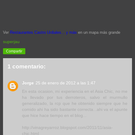
Ver
Restaurantes Castro Urdiales... y más
en un mapa más grande
superjau
Compartir
1 comentario:
Jorge
25 de enero de 2012 a las 1:47
En esta ocasion, mi experiencia en el Asia Chic, no me
ha llevado por tus derroteros, salvo el murmullo
generalizado, la rcp que he obtenido siempre que he
comido ahi ha sido bastante correcta...ahi va el apunte
que hice hace tiempo en el blog...
http://vinagreyarroz.blogspot.com/2011/11/asia-
chic.html