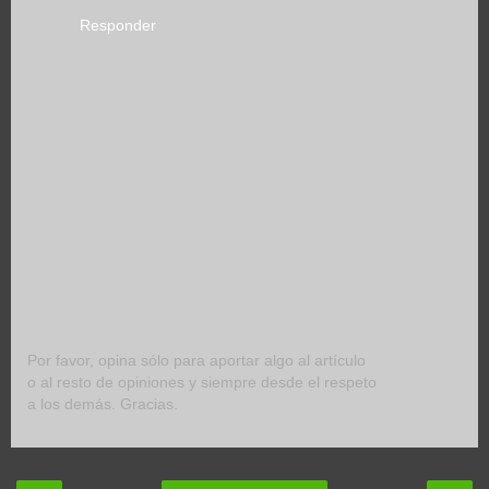
Responder
Por favor, opina sólo para aportar algo al artículo
o al resto de opiniones y siempre desde el respeto
a los demás. Gracias.