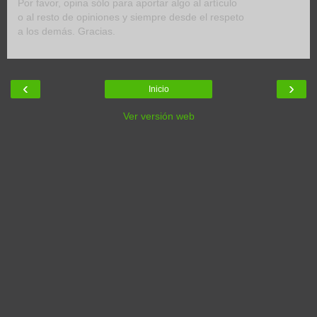
Por favor, opina sólo para aportar algo al artículo
o al resto de opiniones y siempre desde el respeto
a los demás. Gracias.
‹
›
Inicio
Ver versión web