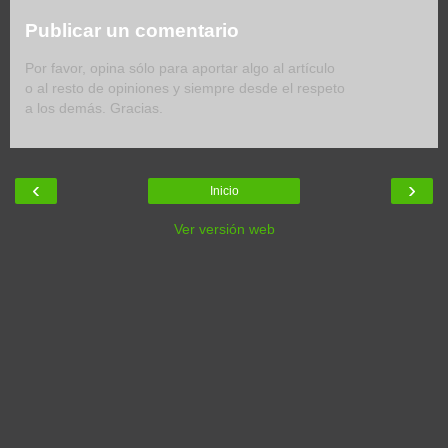
Publicar un comentario
Por favor, opina sólo para aportar algo al artículo
o al resto de opiniones y siempre desde el respeto
a los demás. Gracias.
‹
›
Inicio
Ver versión web