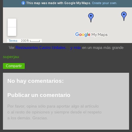
Ver
Restaurantes Castro Urdiales... y más
en un mapa más grande
superjau
Compartir
No hay comentarios:
Publicar un comentario
Por favor, opina sólo para aportar algo al artículo
o al resto de opiniones y siempre desde el respeto
a los demás. Gracias.