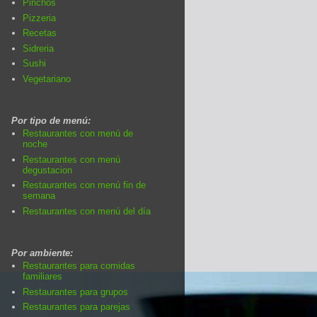
Pinchos
Pizzeria
Recetas
Sidreria
Sushi
Vegetariano
Por tipo de menú:
Restaurantes con menú de
noche
Restaurantes con menú
degustacion
Restaurantes con menú fin de
semana
Restaurantes con menú del día
Por ambiente:
Restaurantes para comidas
familiares
Restaurantes para grupos
Restaurantes para parejas