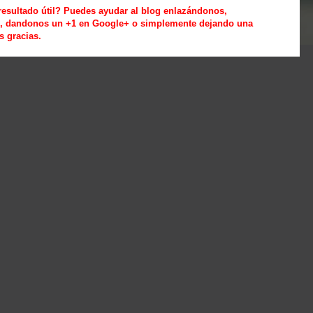
 resultado útil? Puedes ayudar al blog enlazándonos,
es, dandonos un +1 en Google+ o simplemente dejando una
s gracias.