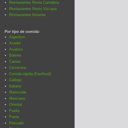
Restaurantes Resto Cantabria
Restaurantes Resto Vizcaya
Restaurantes Asturias
Por típo de comida:
Argentino
Asador
Asiatico
Balines
Carnes
Cervecera
Comida rápida (Fastfood)
Gallego
Italiano
Mariscada
Mexicano
Oriental
Paella
Pasta
Pescado