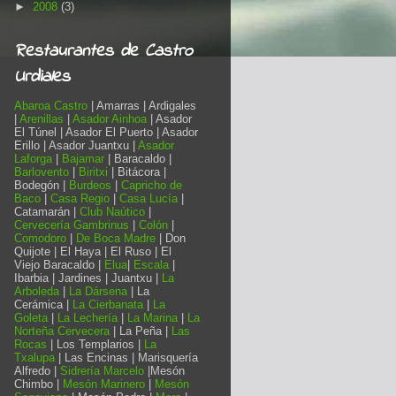
►
2008
(3)
Restaurantes de Castro
Urdiales
Abaroa Castro
| Amarras | Ardigales
|
Arenillas
|
Asador Ainhoa
| Asador
El Túnel | Asador El Puerto | Asador
Erillo | Asador Juantxu |
Asador
Laforga
|
Bajamar
| Baracaldo |
Barlovento
|
Biritxi
| Bitácora |
Bodegón |
Burdeos
|
Capricho de
Baco
|
Casa Regio
|
Casa Lucía
|
Catamarán |
Club Naútico
|
Cervecería Gambrinus
|
Colón
|
Comodoro
|
De Boca Madre
| Don
Quijote | El Haya | El Ruso | El
Viejo Baracaldo |
Elua
|
Escala
|
Ibarbia | Jardines | Juantxu |
La
Arboleda
|
La Dársena
| La
Cerámica |
La Cierbanata
|
La
Goleta
|
La Lechería
|
La Marina
|
La
Norteña Cervecera
| La Peña |
Las
Rocas
| Los Templarios |
La
Txalupa
| Las Encinas | Marisquería
Alfredo |
Sidrería Marcelo
|Mesón
Chimbo |
Mesón Marinero
|
Mesón