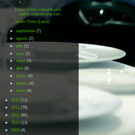
h...
Truco: Cómo convertir una
sartén vieja en una sart...
Jardín Chino (Leioa)
►
septiembre
(7)
►
agosto
(2)
►
julio
(1)
►
junio
(1)
►
mayo
(3)
►
abril
(5)
►
marzo
(4)
►
febrero
(4)
►
enero
(4)
►
2013
(71)
►
2012
(79)
►
2011
(86)
►
2010
(13)
►
2009
(4)