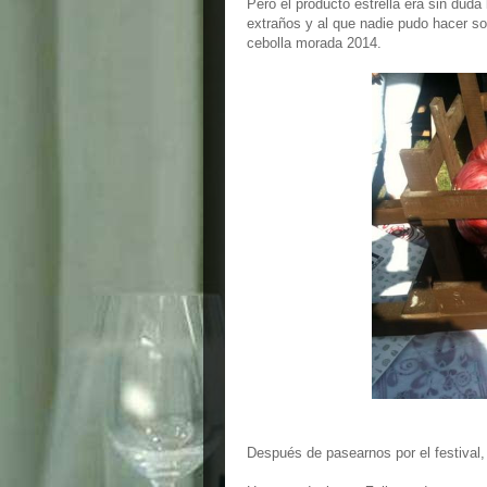
Pero el producto estrella era sin duda
extraños y al que nadie pudo hacer s
cebolla morada 2014.
Después de pasearnos por el festival