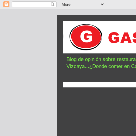
Blog de opinión sobre restaur
Vizcaya...¿Donde comer en C