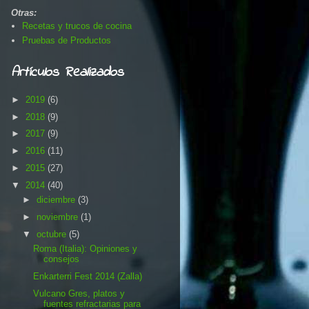
Otras:
Recetas y trucos de cocina
Pruebas de Productos
Artículos Realizados
►
2019
(6)
►
2018
(9)
►
2017
(9)
►
2016
(11)
►
2015
(27)
▼
2014
(40)
►
diciembre
(3)
►
noviembre
(1)
▼
octubre
(5)
Roma (Italia): Opiniones y
consejos
Enkarterri Fest 2014 (Zalla)
Vulcano Gres, platos y
fuentes refractarias para