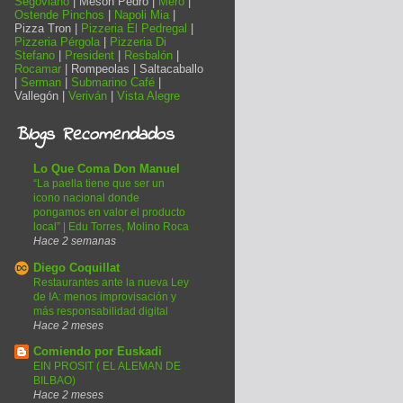
Segoviano
| Mesón Pedro |
Mero
|
Ostende Pinchos
|
Napoli Mia
|
Pizza Tron |
Pizzeria El Pedregal
|
Pizzeria Pérgola
|
Pizzeria Di
Stefano
|
President
|
Resbalón
|
Rocamar
| Rompeolas | Saltacaballo
|
Serman
|
Submarino Café
|
Vallegón |
Veriván
|
Vista Alegre
Blogs Recomendados
Lo Que Coma Don Manuel
“La paella tiene que ser un
icono nacional donde
pongamos en valor el producto
local” | Edu Torres, Molino Roca
Hace 2 semanas
Diego Coquillat
Restaurantes ante la nueva Ley
de IA: menos improvisación y
más responsabilidad digital
Hace 2 meses
Comiendo por Euskadi
EIN PROSIT ( EL ALEMAN DE
BILBAO)
Hace 2 meses