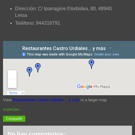
JARDÍN CHINO (Leioa - Vizcaya)
Dirección: C/ Iparragirre Etorbidea, 80, 48940
Leioa
Teléfono: 944316791
View
Restaurantes Castro Urdiales... y más
in a larger map
superjau
Compartir
No hay comentarios: