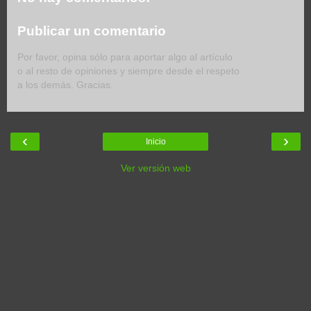
Publicar un comentario
Por favor, opina sólo para aportar algo al artículo
o al resto de opiniones y siempre desde el respeto
a los demás. Gracias.
‹
›
Inicio
Ver versión web