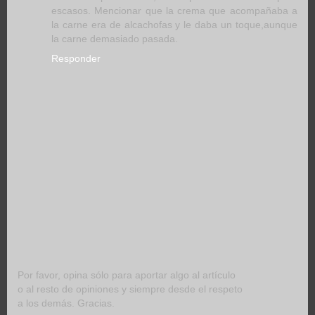
escasos. Mencionar que la crema que acompañaba a
la carne era de alcachofas y le daba un toque,aunque
la carne demasiado pasada.
Responder
Por favor, opina sólo para aportar algo al artículo
o al resto de opiniones y siempre desde el respeto
a los demás. Gracias.