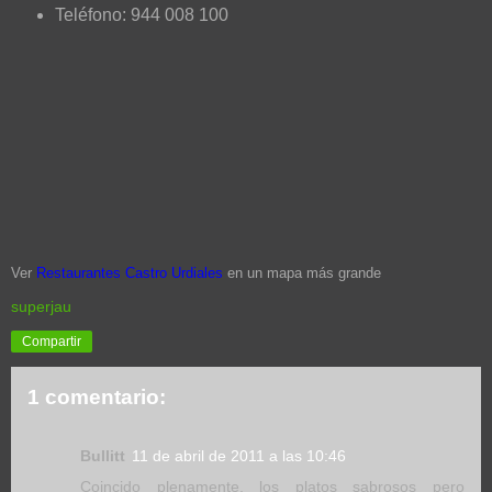
Teléfono: 944 008 100
Ver
Restaurantes Castro Urdiales
en un mapa más grande
superjau
Compartir
1 comentario:
Bullitt
11 de abril de 2011 a las 10:46
Coincido plenamente, los platos sabrosos pero