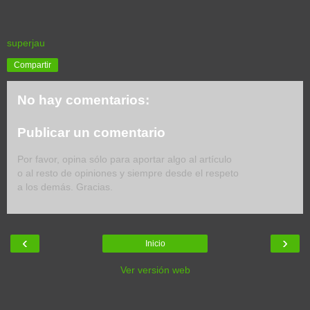
superjau
Compartir
No hay comentarios:
Publicar un comentario
Por favor, opina sólo para aportar algo al artículo
o al resto de opiniones y siempre desde el respeto
a los demás. Gracias.
‹
›
Inicio
Ver versión web