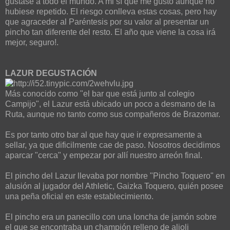
gustase a todo el mundo. A mi sí que me gustó aunque no
hubiese repetido. El riesgo conlleva estas cosas, pero hay
que agraceder al Paréntesis por su valor al presentar un
pincho tan diferente del resto. El año que viene la cosa irá
mejor, seguro!.
LAZUR DEGUSTACIÓN
Más conocido como "el bar que está junto al colegio
Campijo", el Lazur está ubicado un poco a desmano de la
Ruta, aunque no tanto como sus compañeros de Brazomar.
Es por tanto otro bar al que hay que ir expresamente a
sellar, ya que dificilmente cae de paso. Nosotros decidimos
aparcar "cerca" y empezar por allí nuestro arreón final.
El pincho del Lazur llevaba por nombre "Pincho Toquero" en
alusión al jugador del Athletic, Gaizka Toquero, quién posee
una peña oficial en este establecimiento.
El pincho era un panecillo con una loncha de jamón sobre
el que se encontraba un champión relleno de alioli