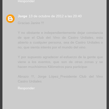
Responder
Jorge
13 de octubre de 2012 a las 20:40
Gracias Janire !!!
Y no obstante e independientemente dejar constancia
de que el Club del Vino de Castro Urdiales, esta
abierto a cualquier persona, sea de Castro Urdiales o
no, que sienta interés por el mundo del vino.
Y por supuesto agradecer el esfuerzo de la gente que
viene a los eventos, que son de otras zonas y se
hacen muchísimos Kilómetros para participar.
Abrazo !!!, Jorge López_Presidente Club del Vino
Castro Urdiales
Responder