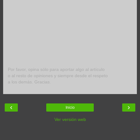
Por favor, opina sólo para aportar algo al artículo
o al resto de opiniones y siempre desde el respeto
a los demás. Gracias.
‹
›
Inicio
Ver versión web