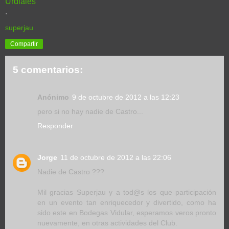
Urdiales
.
superjau
Compartir
5 comentarios:
Anónimo
9 de octubre de 2012 a las 12:23
pero si no hay nadie de Castro...
Responder
Jorge
11 de octubre de 2012 a las 22:06
Nadie de Castro ???
Mil gracias Superjau y a tod@s los que participación
en un evento tan enriquecedor y divertido, como ha
sido este en Bodegas Vidular, esperamos veros pronto
nuevamente, en otras actividades del Club.