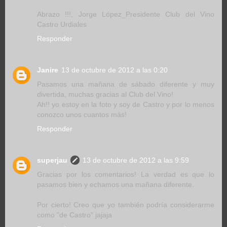
Abrazo !!!, Jorge López_Presidente Club del Vino
Castro Urdiales
Responder
Janire
13 de octubre de 2012 a las 0:20
Pasamos una mañana de sábado diferente y muy
divertida, muchas gracias al Club del Vino!
Ah!! yo estoy en la foto y soy de Castro y por lo menos
conozco unos cuantos más!
Responder
superjau
13 de octubre de 2012 a las 9:59
Gracias por los comentarios! La verdad es que lo
pasamos bien y echamos una mañana diferente.
Por cierto! Creo que yo también podría considerarme
como "de Castro" jajaja