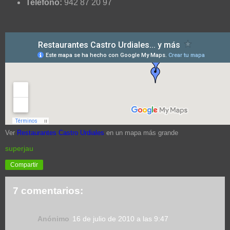
Teléfono:
942 87 20 97
Ver
Restaurantes Castro Urdiales
en un mapa más grande
superjau
Compartir
7 comentarios:
Anónimo
16 de julio de 2010 a las 9:47