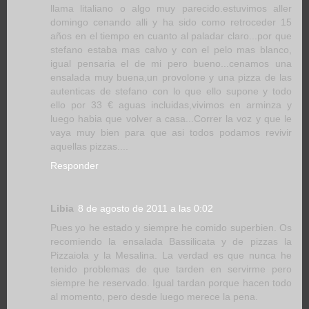
llama litaliano o algo muy parecido.estuvimos aller
domingo cenando alli y ha sido como retroceder 15
años en el tiempo en cuanto al paladar claro...por que
stefano estaba mas calvo y con el pelo mas blanco,
igual pensaria el de mi pero bueno...cenamos una
ensalada muy buena,un provolone y una pizza de las
autenticas de stefano con lo que ello supone y todo
ello por 33 € aguas incluidas,vivimos en arminza y
luego habia que volver a casa...Correr la voz y que le
vaya muy bien para que asi todos podamos revivir
aquellas pizzas....
Responder
Libia
8 de agosto de 2011 a las 0:02
Pues yo he estado y siempre he comido superbien. Os
recomiendo la ensalada Bassilicata y de pizzas la
Pizzaiola y la Mesalina. La verdad es que nunca he
tenido problemas de que tarden en servirme pero
siempre he reservado. Igual tardan porque hacen todo
al momento, pero desde luego merece la pena.