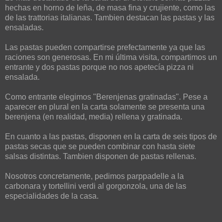
hechas en horno de leña, de masa fina y crujiente, como las
de las trattorias italianas. Tambien destacan las pastas y las
ensaladas.
Las pastas pueden compartirse prefectamente ya que las
raciones son generosas. En mi última visita, compartimos un
entrante y dos pastas porque no nos apetecía pizza ni
ensalada.
Como entrante elegimos "Berenjenas gratinadas". Pese a
aparecer en plural en la carta solamente se presenta una
berenjena (en realidad, media) rellena y gratinada.
En cuanto a las pastas, disponen en la carta de seis tipos de
pastas secas que se pueden combinar con hasta siete
salsas distintas. Tambien disponen de pastas rellenas.
Nosotros concretamente, pedimos parppadelle a la
carbonara y tortellini verdi al gorgonzola, una de las
especialidades de la casa.