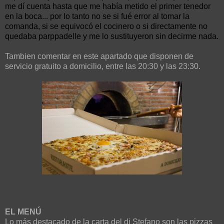
me dí cuenta hasta que me había metido el primer tenedor
en la boca... por lo tanto no se si fué error al tomar la
comanda, si se equivocó el cocinero o si directamente no
quedaba parppadelle y me lo sustituyeron sin decirme nada.
Tambien comentar en este apartado que disponen de
servicio gratuito a domicilio, entre las 20:30 y las 23:30.
EL MENÚ
Lo más destacado de la carta del di Stefano son las pizzas