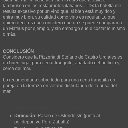
lambrusco en los restaurantes italianos... 11€ la botella me
resulta excesivo por un vino que, si bien está muy rico y
entra muy bien, su calidad como vino es regular. Lo que
quiero decir es que considero que no se puede comparar a
un Mateus por ejemplo, y sin embargo suele costar lo mismo
o más.
CONCLUSIÓN
Considero que la Pizzería di Stefano de Castro Urdiales es
un buen lugar para cenar tranquilo, apartado del bullicio y
cerca del mar.
Lo recomendaría sobre todo para una cena tranquila en
pareja en la terraza en verano disfrutando de la brisa del
mar.
PIZZERIA DI STEFANO (Castro Urdiales)
Dirección:
Paseo de Ostende s/n (junto al
polideportivo Peru Zaballa)