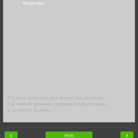
Responder
Por favor, opina sólo para aportar algo al artículo
o al resto de opiniones y siempre desde el respeto
a los demás. Gracias.
‹
›
Inicio