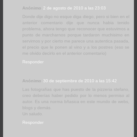
Anónimo
2 de agosto de 2010 a las 23:03
Donde dije digo no esque diga diego, pero si bien en el
anterior comentario dije que nunca habia tenido
problema, ahora tengo que reconocer que estuvimos a
punto de marcharnos porque tardaron muchisimo en
servirnos y por cierto me parece una autentica pasada,
el precio que le ponen al vino y a los postres (eso se
me olvido decirlo en el anterior comentario)
Responder
Anónimo
30 de septiembre de 2010 a las 15:42
Las fotografías que has puesto de la pizzeria stefano,
creo deberías haber pedido por lo menos permiso al
autor. Es una norma bñasica en este mundo de webs,
blogs y demás.
Un saludo.
Responder