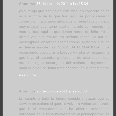
Anónimo
13 de junio de 2011 a las 15:34
yo si tengo que decir algo este local en concreto no es
ni la sombra de lo que fue, aqui se podia cenar o
comer bien hace unos años que lo regentaba un chico
muy majo.el cual abrio local en laredo con muchisima
mas calidad aqui si que tienen horno de leña. Yo la
ultima vez que estuve en stefano (hace un par de
meses)pude obserbar acercandome al horno que no
es deleña sino de gas PUBLICIDAD ENGAÑOSA..... os
recomiendo acercaros a Laredo y visitar el restaurante
que lleva el autentico profesional de este sector que
era el antiguo encargado del stefano .simplemente
nada que ver. se llama tutto peccata. os lo recomiendo
Responder
Anónimo
25 de julio de 2011 a las 20:08
En cuanto a toda la buena comida y pizzas que se
servian en stefano si quereis volver a verlas solo teneis
que ir al restaurante que ha abierto stefano en
baracaldo en la zona nueva frente al polodeportivo, se