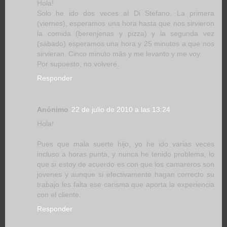
Hola!
Solo he ido dos veces al Di Stefano. La primera
(viernes), esperamos una hora hasta que nos sirvieron
la comida (berenjenas y pizza) y la segunda vez
(sábado) esperamos una hora y 25 minutos a que nos
sirvieran. Cinco minuto más y me levanto y me voy.
Por supuesto, no volveré.
Responder
Anónimo
22 de julio de 2010 a las 13:24
Hola!
Pues que mala suerte hijo, yo he ido varias veces
incluso a horas punta, y nunca he tenido problema, lo
que si estoy de acuerdo es con que los camareros son
jovenes y aunque si efectivamente hagan correcto su
trabajo les falta ese carisma que aporta la experiencia
con el cliente.
Responder