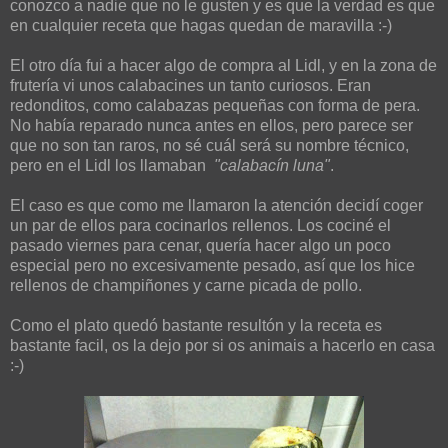
conozco a nadie que no le gusten y es que la verdad es que
en cualquier receta que hagas quedan de maravilla :-)
El otro día fui a hacer algo de compra al Lidl, y en la zona de
frutería vi unos calabacines un tanto curiosos. Eran
redonditos, como calabazas pequeñas con forma de pera.
No había reparado nunca antes en ellos, pero parece ser
que no son tan raros, no sé cuál será su nombre técnico,
pero en el Lidl los llamaban
"calabacín luna"
.
El caso es que como me llamaron la atención decidí coger
un par de ellos para cocinarlos rellenos. Los cociné el
pasado viernes para cenar, quería hacer algo un poco
especial pero no excesivamente pesado, así que los hice
rellenos de champiñones y carne picada de pollo.
Como el plato quedó bastante resultón y la receta es
bastante facil, os la dejo por si os animais a hacerlo en casa
:-)