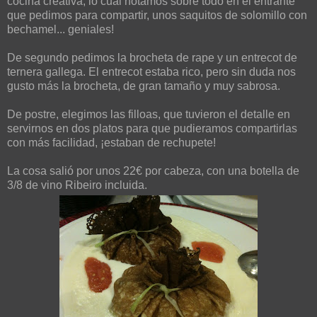
cocina creativa, lo cual notamos sobre todo en el entrante
que pedimos para compartir, unos saquitos de solomillo con
bechamel... geniales!
De segundo pedimos la brocheta de rape y un entrecot de
ternera gallega. El entrecot estaba rico, pero sin duda nos
gusto más la brocheta, de gran tamaño y muy sabrosa.
De postre, elegimos las filloas, que tuvieron el detalle en
servirnos en dos platos para que pudieramos compartirlas
con más facilidad, ¡estaban de rechupete!
La cosa salió por unos 22€ por cabeza, con una botella de
3/8 de vino Ribeiro incluida.