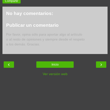
Compartir
No hay comentarios:
Publicar un comentario
Por favor, opina sólo para aportar algo al artículo
o al resto de opiniones y siempre desde el respeto
a los demás. Gracias.
‹
›
Inicio
Ver versión web