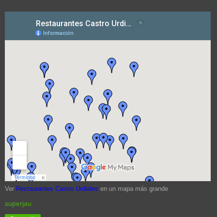
Ver
Restaurantes Castro Urdiales
en un mapa más grande
superjau