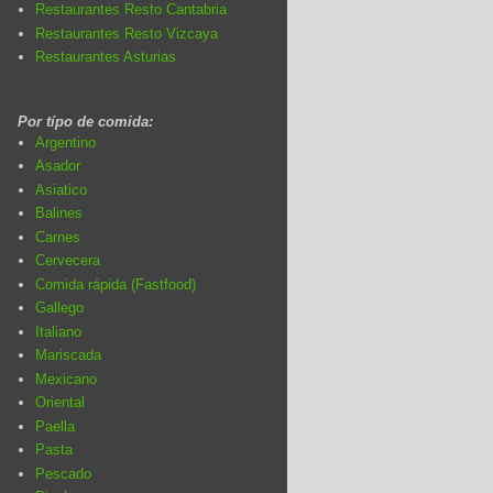
Restaurantes Resto Cantabria
Restaurantes Resto Vizcaya
Restaurantes Asturias
Por típo de comida:
Argentino
Asador
Asiatico
Balines
Carnes
Cervecera
Comida rápida (Fastfood)
Gallego
Italiano
Mariscada
Mexicano
Oriental
Paella
Pasta
Pescado