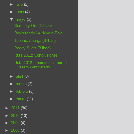
►
julio
(2)
►
junio
(4)
▼
mayo
(6)
Corinto y Oro (Bilbao)
Revisitando La Nevera Roja
Taberna Añorga (Bilbao)
Peggy Sue's (Bilbao)
Ruta 2012: Conclusiones
Ruta 2012: Impresiones con el
rutero completado
►
abril
(8)
►
marzo
(2)
►
febrero
(6)
►
enero
(11)
►
2011
(86)
►
2010
(13)
►
2009
(4)
►
2008
(3)