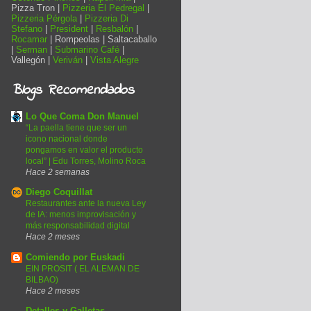
Pizza Tron |
Pizzeria El Pedregal
|
Pizzeria Pérgola
|
Pizzeria Di
Stefano
|
President
|
Resbalón
|
Rocamar
| Rompeolas | Saltacaballo
|
Serman
|
Submarino Café
|
Vallegón |
Veriván
|
Vista Alegre
Blogs Recomendados
Lo Que Coma Don Manuel
“La paella tiene que ser un
icono nacional donde
pongamos en valor el producto
local” | Edu Torres, Molino Roca
Hace 2 semanas
Diego Coquillat
Restaurantes ante la nueva Ley
de IA: menos improvisación y
más responsabilidad digital
Hace 2 meses
Comiendo por Euskadi
EIN PROSIT ( EL ALEMAN DE
BILBAO)
Hace 2 meses
Detalles y Galletas