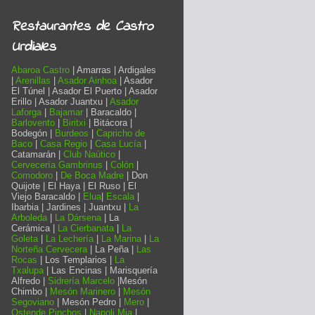
Restaurantes de Castro
Urdiales
Abaroa Castro
| Amarras | Ardigales
|
Arenillas
|
Asador Ainhoa
| Asador
El Túnel | Asador El Puerto | Asador
Erillo | Asador Juantxu |
Asador
Laforga
|
Bajamar
| Baracaldo |
Barlovento
|
Biritxi
| Bitácora |
Bodegón |
Burdeos
|
Capricho de
Baco
|
Casa Regio
|
Casa Lucía
|
Catamarán |
Club Naútico
|
Cervecería Gambrinus
|
Colón
|
Comodoro
|
De Boca Madre
| Don
Quijote | El Haya | El Ruso | El
Viejo Baracaldo |
Elua
|
Escala
|
Ibarbia | Jardines | Juantxu |
La
Arboleda
|
La Dársena
| La
Cerámica |
La Cierbanata
|
La
Goleta
|
La Lechería
|
La Marina
|
La
Norteña Cervecera
| La Peña |
Las
Rocas
| Los Templarios |
La
Txalupa
| Las Encinas | Marisquería
Alfredo |
Sidrería Marcelo
|Mesón
Chimbo |
Mesón Marinero
|
Mesón
Segoviano
| Mesón Pedro |
Mero
|
Ostende Pinchos
|
Napoli Mia
|