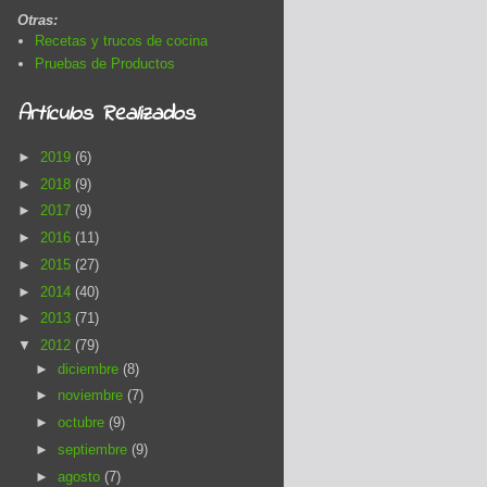
Otras:
Recetas y trucos de cocina
Pruebas de Productos
Artículos Realizados
►
2019
(6)
►
2018
(9)
►
2017
(9)
►
2016
(11)
►
2015
(27)
►
2014
(40)
►
2013
(71)
▼
2012
(79)
►
diciembre
(8)
►
noviembre
(7)
►
octubre
(9)
►
septiembre
(9)
►
agosto
(7)