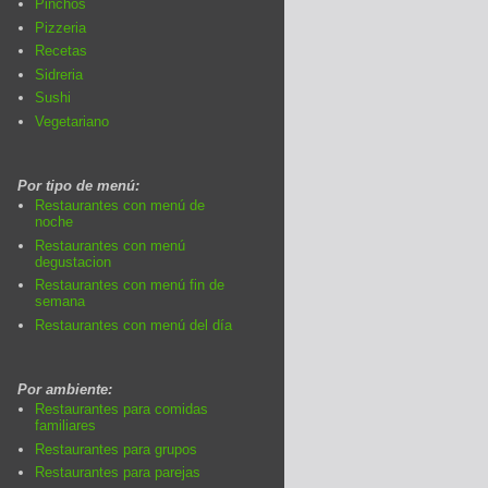
Pinchos
Pizzeria
Recetas
Sidreria
Sushi
Vegetariano
Por tipo de menú:
Restaurantes con menú de
noche
Restaurantes con menú
degustacion
Restaurantes con menú fin de
semana
Restaurantes con menú del día
Por ambiente:
Restaurantes para comidas
familiares
Restaurantes para grupos
Restaurantes para parejas