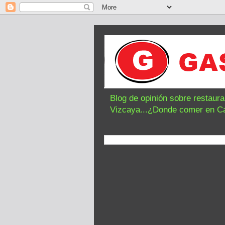
Blog de opinión sobre restaur
Vizcaya...¿Donde comer en C