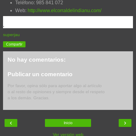
Teléfono: 985 841 072
Web:
http://www.elcorraldelindianu.com/
.
superjau
Compartir
No hay comentarios:
Publicar un comentario
Por favor, opina sólo para aportar algo al artículo
o al resto de opiniones y siempre desde el respeto
a los demás. Gracias.
‹
›
Inicio
Ver versión web