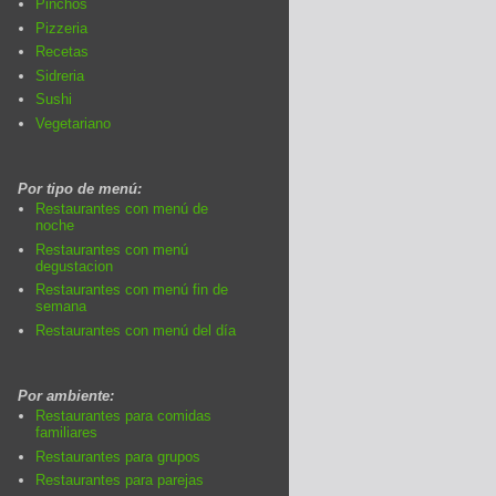
Pinchos
Pizzeria
Recetas
Sidreria
Sushi
Vegetariano
Por tipo de menú:
Restaurantes con menú de
noche
Restaurantes con menú
degustacion
Restaurantes con menú fin de
semana
Restaurantes con menú del día
Por ambiente:
Restaurantes para comidas
familiares
Restaurantes para grupos
Restaurantes para parejas