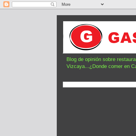
Blog de opinión sobre restaur
Vizcaya...¿Donde comer en C