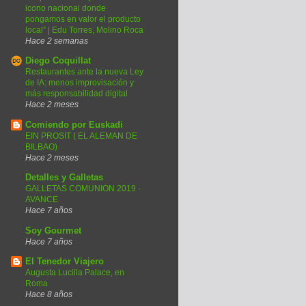
icono nacional donde
pongamos en valor el producto
local” | Edu Torres, Molino Roca
Hace 2 semanas
Diego Coquillat
Restaurantes ante la nueva Ley
de IA: menos improvisación y
más responsabilidad digital
Hace 2 meses
Comiendo por Euskadi
EIN PROSIT ( EL ALEMAN DE
BILBAO)
Hace 2 meses
Detalles y Galletas
GALLETAS COMUNION 2019 ·
AVANCE
Hace 7 años
Soy Gourmet
Hace 7 años
El Tenedor Viajero
Augusta Lucilla Palace, en
Roma
Hace 8 años