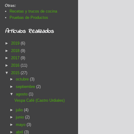
Otras:
Recetas y trucos de cocina
Pruebas de Productos
Artículos Realizados
►
2019
(6)
►
2018
(9)
►
2017
(9)
►
2016
(11)
▼
2015
(27)
►
octubre
(3)
►
septiembre
(2)
▼
agosto
(1)
Vespa Café (Castro Urdiales)
►
julio
(4)
►
junio
(2)
►
mayo
(3)
►
abril
(3)