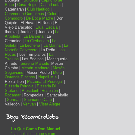
Bodegón |
Burdeos
|
Capricho de
Baco
|
Casa Regio
|
Casa Lucía
|
Catamarán |
Club Naútico
|
Cervecería Gambrinus
|
Colón
|
Comodoro
|
De Boca Madre
| Don
Quijote | El Haya | El Ruso | El
Viejo Baracaldo |
Elua
|
Escala
|
Ibarbia | Jardines | Juantxu |
La
Arboleda
|
La Dársena
| La
Cerámica |
La Cierbanata
|
La
Goleta
|
La Lechería
|
La Marina
|
La
Norteña Cervecera
| La Peña |
Las
Rocas
| Los Templarios |
La
Txalupa
| Las Encinas | Marisquería
Alfredo |
Sidrería Marcelo
|Mesón
Chimbo |
Mesón Marinero
|
Mesón
Segoviano
| Mesón Pedro |
Mero
|
Ostende Pinchos
|
Napoli Mia
|
Pizza Tron |
Pizzeria El Pedregal
|
Pizzeria Pérgola
|
Pizzeria Di
Stefano
|
President
|
Resbalón
|
Rocamar
| Rompeolas | Saltacaballo
|
Serman
|
Submarino Café
|
Vallegón |
Veriván
|
Vista Alegre
Blogs Recomendados
Lo Que Coma Don Manuel
“La paella tiene que ser un