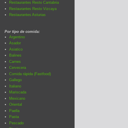
Restaurantes Resto Cantabria
Restaurantes Resto Vizcaya
Restaurantes Asturias
Por típo de comida:
Argentino
Asador
Asiatico
Balines
Carnes
Cervecera
Comida rápida (Fastfood)
Gallego
Italiano
Mariscada
Mexicano
Oriental
Paella
Pasta
Pescado