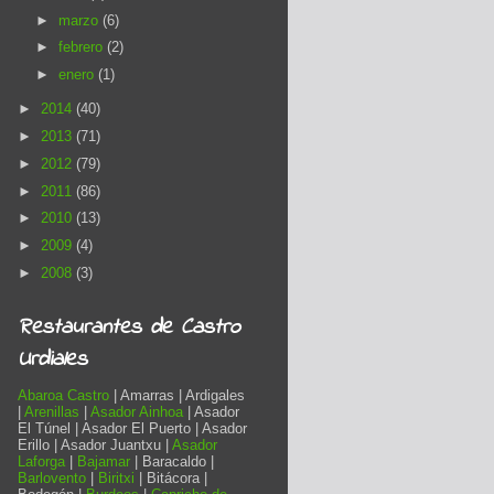
►
marzo
(6)
►
febrero
(2)
►
enero
(1)
►
2014
(40)
►
2013
(71)
►
2012
(79)
►
2011
(86)
►
2010
(13)
►
2009
(4)
►
2008
(3)
Restaurantes de Castro
Urdiales
Abaroa Castro
| Amarras | Ardigales
|
Arenillas
|
Asador Ainhoa
| Asador
El Túnel | Asador El Puerto | Asador
Erillo | Asador Juantxu |
Asador
Laforga
|
Bajamar
| Baracaldo |
Barlovento
|
Biritxi
| Bitácora |