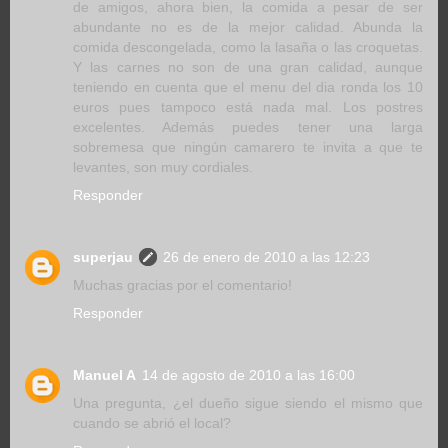
de amigos, ahora bien, la comida a pesar de ser
abundante no es de la mejor calidad. Abunda la
comida descongelada, como la lasaña o las croquetas.
Y las carnes no son de una gran calidad, aunque
teniendo en cuenta que el menu del dia ronda los 10
euros pues tampoco está nada mal. Los postres
excelentes. Además puedes tener una larga
sobremesa que ningún camarero te invita a que te
levantes, son muy cordiales.
Responder
superjau
26 de enero de 2010 a las 12:23
Muchas gracias por el comentario!
Responder
Manuel A
14 de agosto de 2010 a las 16:00
Una pregunta, ¿el dueño sigue siendo el mismo que
cuando se abrió el local?