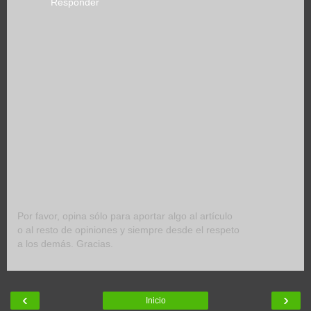
Responder
Por favor, opina sólo para aportar algo al artículo
o al resto de opiniones y siempre desde el respeto
a los demás. Gracias.
‹
›
Inicio