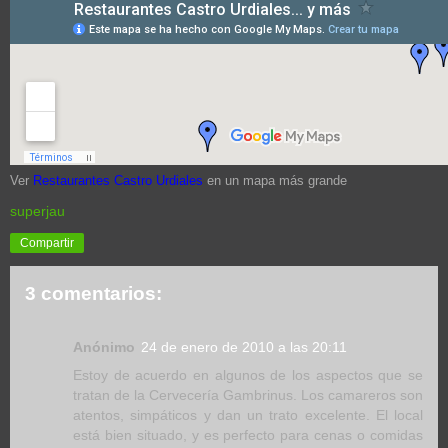
Ver
Restaurantes Castro Urdiales
en un mapa más grande
superjau
Compartir
3 comentarios:
Anónimo
24 de enero de 2010 a las 20:11
Estoy de acuerdo en algunos de los aspectos que se
tratan de la Cervecería Gambrinus. Los camareros son
atentos, simpáticos y dan un trato excelente. El local
está bien situado, y es perfecto para cenas o comidas