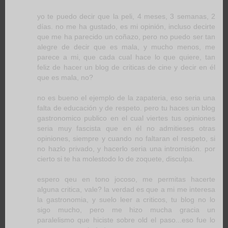
yo te puedo decir que la peli, 4 meses, 3 semanas, 2
días. no me ha gustado, es mi opinión, incluso decirte
que me ha parecido un coñazo, pero no puedo ser tan
alegre de decir que es mala, y mucho menos, me
parece a mi, que cada cual hace lo que quiere, tan
feliz de hacer un blog de criticas de cine y decir en él
que es mala, no?
no es bueno el ejemplo de la zapateria, eso seria una
falta de educación y de respeto. pero tu haces un blog
gastronomico publico en el cual viertes tus opiniones
seria muy fascista que en él no admitieses otras
opiniones, siempre y cuando no faltaran el respeto, si
no hazlo privado, y hacerlo seria una intromisión. por
cierto si te ha molestodo lo de zoquete, disculpa.
espero qeu en tono jocoso, me permitas hacerte
alguna critica, vale? la verdad es que a mi me interesa
la gastronomia, y suelo leer a criticos, tu blog no lo
sigo mucho, pero me hizo mucha gracia un
paralelismo que hiciste sobre old el paso...eso fue lo