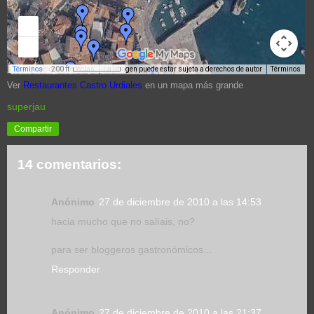
Ver
Restaurantes Castro Urdiales
en un mapa más grande
superjau
Compartir
14 comentarios:
Anónimo
27 de diciembre de 2010 a las 14:53
hacia mucho que no salíais, no?
para ser bloggeros gastronómicos...
Responder
Anónimo
27 de diciembre de 2010 a las 21:37