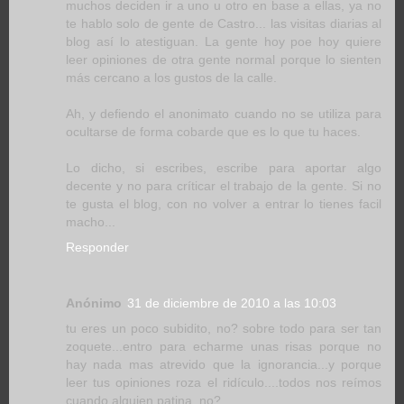
muchos deciden ir a uno u otro en base a ellas, ya no
te hablo solo de gente de Castro... las visitas diarias al
blog así lo atestiguan. La gente hoy poe hoy quiere
leer opiniones de otra gente normal porque lo sienten
más cercano a los gustos de la calle.
Ah, y defiendo el anonimato cuando no se utiliza para
ocultarse de forma cobarde que es lo que tu haces.
Lo dicho, si escribes, escribe para aportar algo
decente y no para críticar el trabajo de la gente. Si no
te gusta el blog, con no volver a entrar lo tienes facil
macho...
Responder
Anónimo
31 de diciembre de 2010 a las 10:03
tu eres un poco subidito, no? sobre todo para ser tan
zoquete...entro para echarme unas risas porque no
hay nada mas atrevido que la ignorancia...y porque
leer tus opiniones roza el ridículo....todos nos reímos
cuando alguien patina, no?