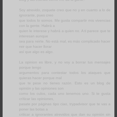
Soy atrevido, zoquete creo que no y en cuanto a lo de
ignorante, pues creo
que todos lo somos. Me gusta compartir mis vivencias
con la gente. Habrá a
quien le interese y habrá a quien no. A ti parece que te
interesan aunque
sea para reirte. No está mal, es más complicado hacer
reir que hacer llorar
así que algo es algo.
La opinion es libre, y no voy a borrar tus mensajes
porque tengo
argumentos para contestar todos los ataques que
quieras hacer porque mal
que te pese no tienes razón. Esto es un blog de
opinión y las opiniones son
como los culos, cada uno tenemos uno. Si te gusta
críticar las opiniones,
pasate por páginas tipo ciao, trypadvisor que te vas a
poner las botas a
criticar a ignorantes atrevidos que dan su opinión sin