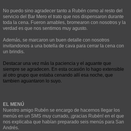
No puedo sino agradecer tanto a Rubén como al resto del
servicio del Bar Mero el trato que nos dispensaron durante
toda la cena. Fueron amables, bromearon con nosotros y la
verdad es que nos sentimos muy agusto.
Además, se marcaron un buen detalle con nosotros
invitandonos a una botella de cava para cerrar la cena con
un brindis.
Destacar una vez más la paciencia y el aguante que
siempre se agradecen. En esta ocasión lo hago extensible
al otro grupo que estaba cenando allí esa noche, que
tambien aguantaron lo suyo.
EL MENÚ
Nuestro amigo Rubén se encargo de hacernos llegar los
menús en un SMS muy currado, ¡gracias Rubén! en el que
nos explicaba que habían preparado seis menús para San
Andrés.