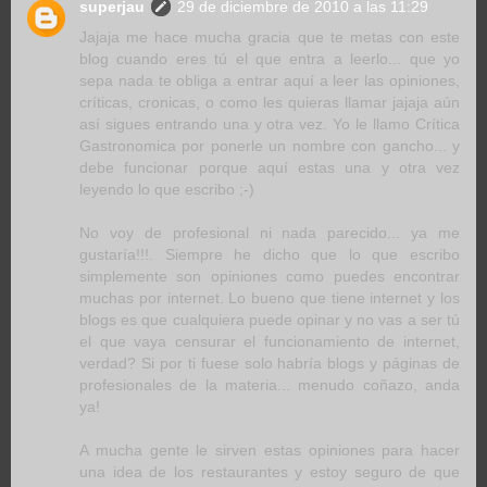
superjau
29 de diciembre de 2010 a las 11:29
Jajaja me hace mucha gracia que te metas con este
blog cuando eres tú el que entra a leerlo... que yo
sepa nada te obliga a entrar aquí a leer las opiniones,
críticas, cronicas, o como les quieras llamar jajaja aún
así sigues entrando una y otra vez. Yo le llamo Crítica
Gastronomica por ponerle un nombre con gancho... y
debe funcionar porque aquí estas una y otra vez
leyendo lo que escribo ;-)
No voy de profesional ni nada parecido... ya me
gustaría!!!. Siempre he dicho que lo que escribo
simplemente son opiniones como puedes encontrar
muchas por internet. Lo bueno que tiene internet y los
blogs es que cualquiera puede opinar y no vas a ser tú
el que vaya censurar el funcionamiento de internet,
verdad? Si por ti fuese solo habría blogs y páginas de
profesionales de la materia... menudo coñazo, anda
ya!
A mucha gente le sirven estas opiniones para hacer
una idea de los restaurantes y estoy seguro de que