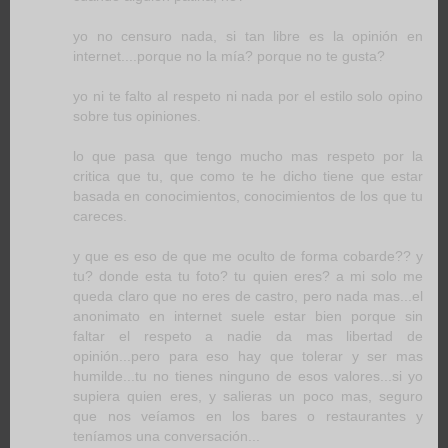
yo no censuro nada, si tan libre es la opinión en
internet....porque no la mía? porque no te gusta?
yo ni te falto al respeto ni nada por el estilo solo opino
sobre tus opiniones.
lo que pasa que tengo mucho mas respeto por la
critica que tu, que como te he dicho tiene que estar
basada en conocimientos, conocimientos de los que tu
careces.
y que es eso de que me oculto de forma cobarde?? y
tu? donde esta tu foto? tu quien eres? a mi solo me
queda claro que no eres de castro, pero nada mas...el
anonimato en internet suele estar bien porque sin
faltar el respeto a nadie da mas libertad de
opinión...pero para eso hay que tolerar y ser mas
humilde...tu no tienes ninguno de esos valores...si yo
supiera quien eres, y salieras un poco mas, seguro
que nos veíamos en los bares o restaurantes y
teníamos una conversación...