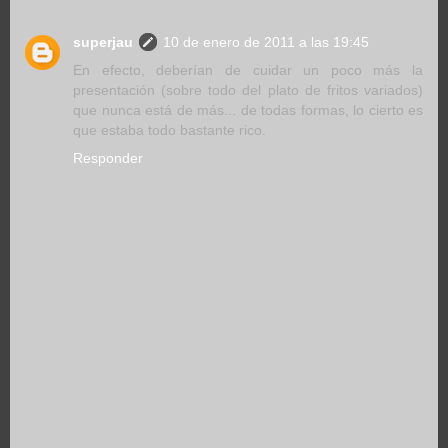
superjau
10 de enero de 2011 a las 19:45
En efecto, deberían de cuidar un poco más la
presentación (sobre todo del plato de fritos variados)
que nunca está de más... de todas formas, lo cierto es
que estaba todo bastante rico.
Responder