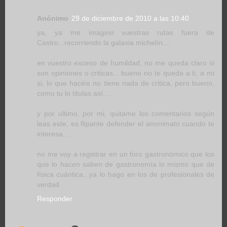
Anónimo
29 de diciembre de 2010 a las 10:40
ya, ya me imagino vuestras rutas fuera de
Castro...recorriendo la galaxia michelín....
en vuestro exceso de humildad, no me queda claro si
son opiniones o criticas....bueno no te queda a ti, a mi
si, lo que hacéis no tiene nada de critica, pero bueno,
como tu lo titulas así....
y por ultimo, por mi, quitame los comentarios según
leas este, es flipante defender el anonimato cuando te
interesa...
no me voy a registrar en un foro gastronómico que los
que lo hacen saben de gastronomía lo mismo que de
física cuántica...ya lo hago en los de profesionales de
verdad.
Responder