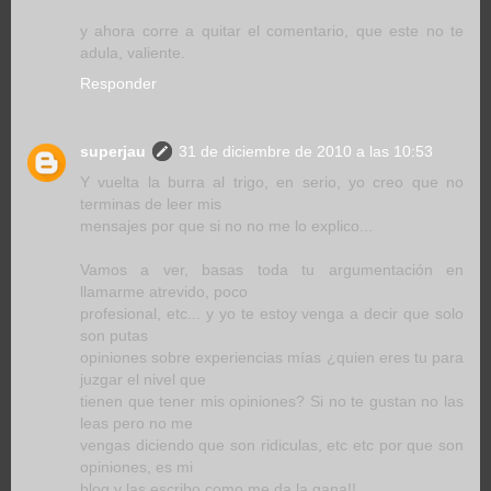
y ahora corre a quitar el comentario, que este no te
adula, valiente.
Responder
superjau
31 de diciembre de 2010 a las 10:53
Y vuelta la burra al trigo, en serio, yo creo que no
terminas de leer mis
mensajes por que si no no me lo explico...
Vamos a ver, basas toda tu argumentación en
llamarme atrevido, poco
profesional, etc... y yo te estoy venga a decir que solo
son putas
opiniones sobre experiencias mías ¿quien eres tu para
juzgar el nivel que
tienen que tener mis opiniones? Si no te gustan no las
leas pero no me
vengas diciendo que son ridiculas, etc etc por que son
opiniones, es mi
blog y las escribo como me da la gana!!