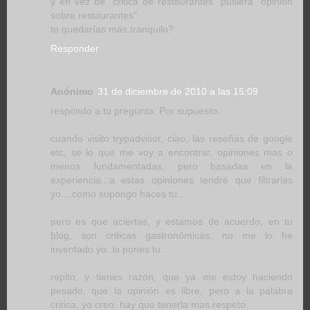
y en vez de "critica de restaurantes" pusiera "opinion
sobre restaurantes"
te quedarías más tranquilo?
Responder
Anónimo
31 de diciembre de 2010 a las 15:09
respondo a tu pregunta: Por supuesto.
cuando visito trypadvisor, ciao, las reseñas de google
etc, se lo que me voy a encontrar, opiniones mas o
menos fundamentadas, pero basadas en la
experiencia...a estas opiniones tendré que filtrarlas
yo....como supongo haces tu...
pero es que aciertas, y estamos de acuerdo, en tu
blog, son criticas gastronómicas, no me lo he
inventado yo. lo pones tu.
repito, y tienes razón, que ya me estoy haciendo
pesado, que la opinión es libre, pero a la palabra
critica, yo creo, hay que tenerla mas respeto.