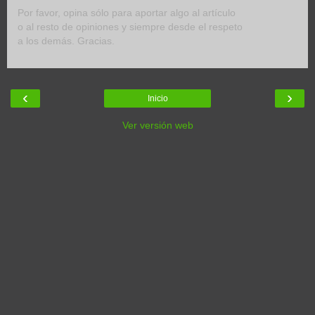
Por favor, opina sólo para aportar algo al artículo
o al resto de opiniones y siempre desde el respeto
a los demás. Gracias.
‹
›
Inicio
Ver versión web