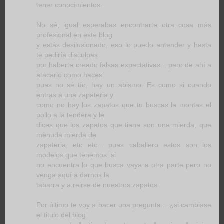
tener conocimientos.
No sé, igual esperabas encontrarte otra cosa más
profesional en este blog
y estás desilusionado, eso lo puedo entender y hasta
te pediría disculpas
por haberte creado falsas expectativas... pero de ahí a
atacarlo como haces
pues no sé tío, hay un abismo. Es como si cuando
entras a una zapateria y
como no hay los zapatos que tu buscas le montas el
pollo a la tendera y le
dices que los zapatos que tiene son una mierda, que
menuda mierda de
zapateria, etc etc... pues caballero estos son los
modelos que tenemos, si
no encuentra lo que busca vaya a otra parte pero no
venga aquí a darnos la
tabarra y a reirse de nuestros zapatos.
Por último te voy a hacer una pregunta... ¿si cambiase
el titulo del blog