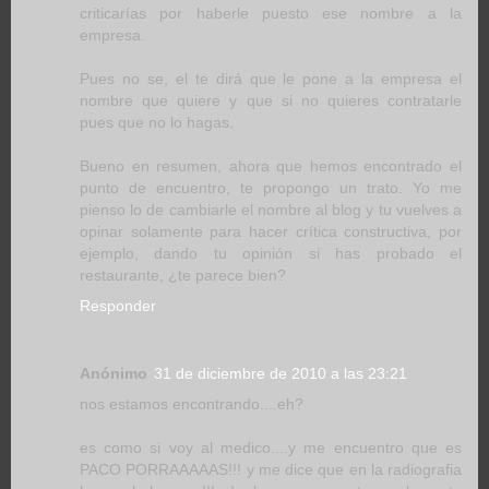
criticarías por haberle puesto ese nombre a la
empresa.
Pues no se, el te dirá que le pone a la empresa el
nombre que quiere y que si no quieres contratarle
pues que no lo hagas.
Bueno en resumen, ahora que hemos encontrado el
punto de encuentro, te propongo un trato. Yo me
pienso lo de cambiarle el nombre al blog y tu vuelves a
opinar solamente para hacer crítica constructiva, por
ejemplo, dando tu opinión si has probado el
restaurante, ¿te parece bien?
Responder
Anónimo
31 de diciembre de 2010 a las 23:21
nos estamos encontrando....eh?
es como si voy al medico....y me encuentro que es
PACO PORRAAAAAS!!! y me dice que en la radiografia