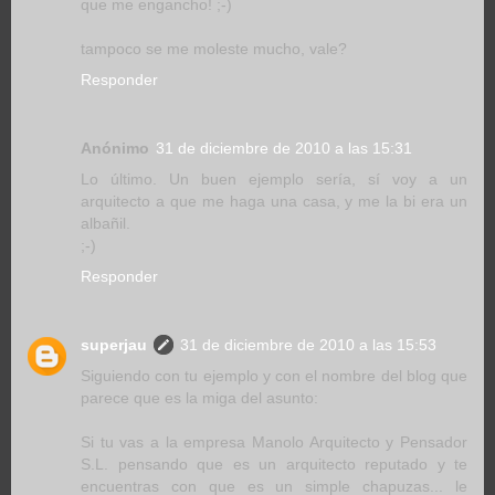
que me engancho! ;-)
tampoco se me moleste mucho, vale?
Responder
Anónimo
31 de diciembre de 2010 a las 15:31
Lo último. Un buen ejemplo sería, sí voy a un
arquitecto a que me haga una casa, y me la bi era un
albañil.
;-)
Responder
superjau
31 de diciembre de 2010 a las 15:53
Siguiendo con tu ejemplo y con el nombre del blog que
parece que es la miga del asunto:
Si tu vas a la empresa Manolo Arquitecto y Pensador
S.L. pensando que es un arquitecto reputado y te
encuentras con que es un simple chapuzas... le