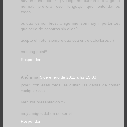
hay un buhooooo!!! ;-) y luego me cuenta que la gente
normal, prefiere eso, lenguaje que entendamos
todos...
es que los nombres, amigo mio, son muy importantes.
que seria de nosotros sin ellos?
acepto el trato, siempre que sea entre caballeros ;-)
meeting point!!
Responder
Anónimo
5 de enero de 2011 a las 15:33
joder...con esas fotos, se quitan las ganas de comer
cualquier cosa.
Menuda presentación :S
muy amigos deben de ser, si...
Responder