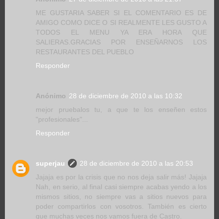
ME GUSTARIA SABER SI EL COMENTARIO ES DE
AMIGO COMO DICE O SI REALMENTE LES GUSTO A
TODOS EL MENU YA ERA HORA QUE
SALIERAS.GRACIAS POR ENSEÑARNOS LOS
RESTAURANTES DEL PUEBLO
Responder
Anónimo
28 de diciembre de 2010 a las 10:32
mejor pruebalos tu, a que te los enseñen estos
"profesionales"...
Responder
superjau
28 de diciembre de 2010 a las 20:53
Jajaja es por la crisis que no nos deja salir más! Jajaja
Nah, en serio, al final casi siempre acabas yendo a los
mismos sitios, no siempre vas a sitios nuevos para
poder compartirlos con vosotros. También es cierto
que muchas veces nos vamos fuera de Castro.