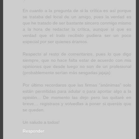
En cuanto a la pregunta de si la crítica es así porque
se trataba del local de un amigo, pues la verdad es
que he tratado de ser bastante sincero conmigo mismo
a la hora de redactar la crítica, aunque sí que es
verdad que el trato recibido pudiera ser un poco
especial por ser quienes éramos.
Respecto al resto de comentarios, pues lo que digo
siempre, que no hace falta estar de acuerdo con mis
opiniones que desde luego no son de un profesional
(probablemente serían más sesgadas jajaja)
Por último recordaros que las firmas “anónimas” solo
están permitidas para adular o para aportar algo a la
opinión... De momento las dejo pero las quitaré en
breve… registraos y volvedlas a poner si queréis que
se queden.
Un saludo a todos!
Responder